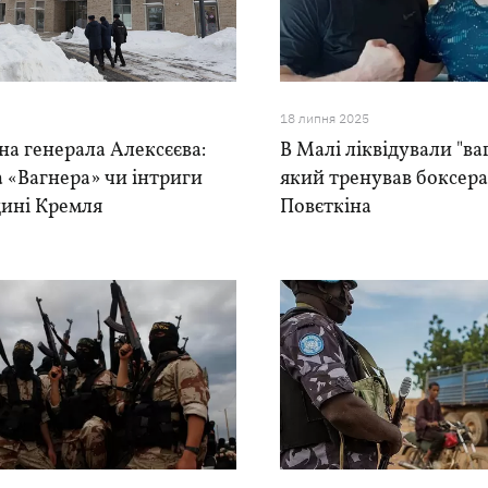
18 липня 2025
на генерала Алексєєва:
В Малі ліквідували "ва
 «Вагнера» чи інтриги
який тренував боксера
дині Кремля
Повєткіна