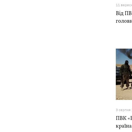
останки двох солдатів
11 верес
Від ПВ
головн
3 серпня
ПВК «В
країн