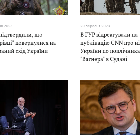
ня 2023
20 вересня 2023
підтвердили, що
В ГУР відреагували на
рівці" повернулися на
публікацію CNN про ні
аний схід України
України по поплічник
"Вагнера" в Судані