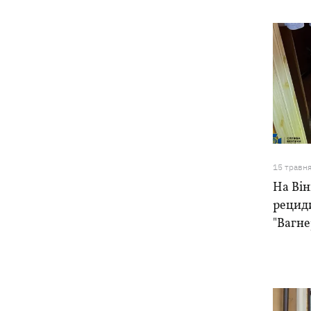
15 травн
На Ві
рециди
"Вагне