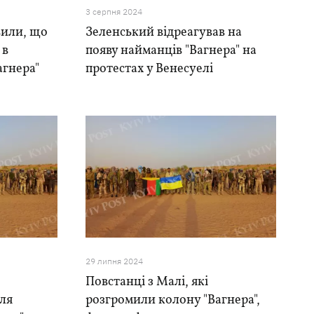
3 серпня 2024
вили, що
Зеленський відреагував на
 в
появу найманців "Вагнера" ​​на
агнера"
протестах у Венесуелі
29 липня 2024
Повстанці з Малі, які
сля
розгромили колону "Вагнера",