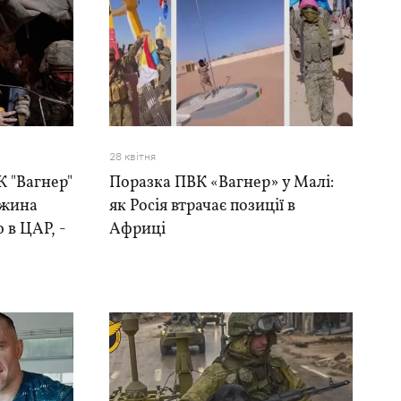
28 квiтня
 "Вагнер"
Поразка ПВК «Вагнер» у Малі:
ожина
як Росія втрачає позиції в
 в ЦАР, -
Африці