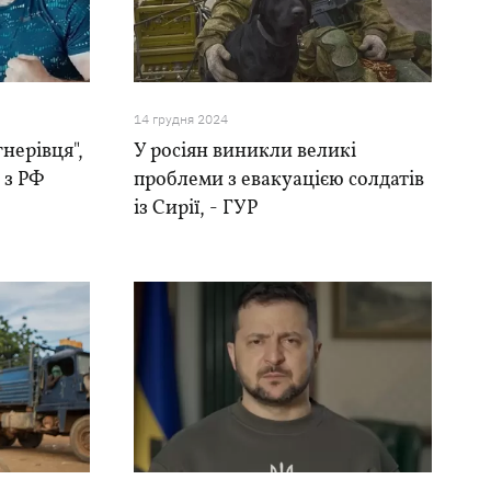
14 грудня 2024
гнерівця",
У росіян виникли великі
 з РФ
проблеми з евакуацією солдатів
із Сирії, - ГУР