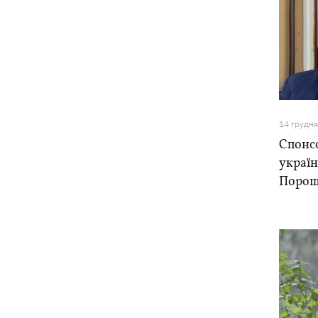
14 грудн
Спонс
україн
Порош