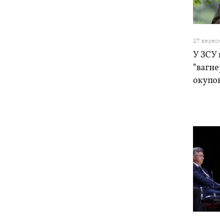
27 верес
У ЗСУ 
“вагне
окупов