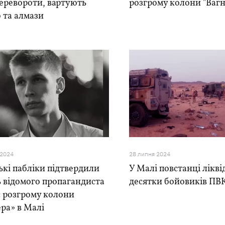
еревороти, вартують
розгрому колони "Вагн
 та алмази
 2024
28 липня 2024
ькі пабліки підтвердили
У Малі повстанці лікв
 відомого пропагандиста
десятки бойовиків ПВК
с розгрому колони
ра» в Малі