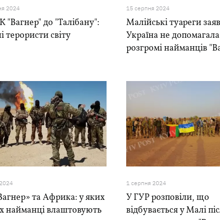
ня 2024
15 серпня 2024
К "Вагнер" до "Талібану":
Малійські туареги зая
і терористи світу
Україна не допомагала
розгромі найманців "В
 2024
1 серпня 2024
агнер» та Африка: у яких
У ГУР розповіли, що
ах найманці влаштовують
відбувається у Малі пі