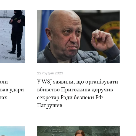
22 грудня 2023
али
У WSJ заявили, що організувати
ував удари
вбивство Пригожина доручив
тах
секретар Ради безпеки РФ
Патрушев