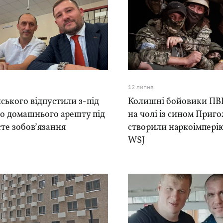
12 липня
ського відпустили з-під
Колишні бойовики ПВК
го домашнього арешту під
на чолі із сином Приг
те зобовʼязання
створили наркоімперію
WSJ