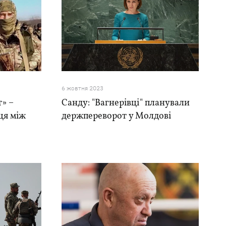
6 жовтня 2023
т» –
Санду: "Вагнерівці" планували
ця між
держпереворот у Молдові