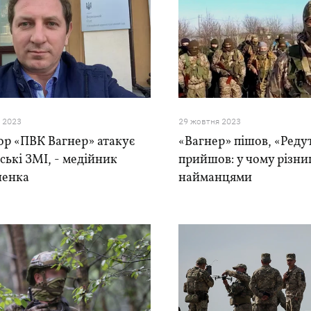
я 2023
29 жовтня 2023
ор «ПВК Вагнер» атакує
«Вагнер» пішов, «Реду
ські ЗМІ, - медійник
прийшов: у чому різни
енка
найманцями