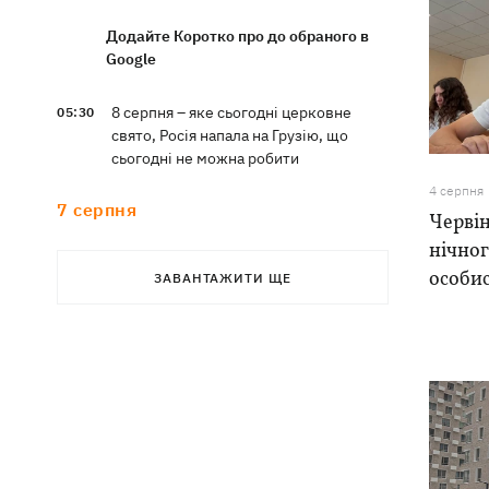
Додайте Коротко про до обраного в
Google
8 серпня – яке сьогодні церковне
05:30
свято, Росія напала на Грузію, що
сьогодні не можна робити
4 серпня
7 серпня
Червін
нічно
Суспільно відреагувало на лист Олі
21:47
особис
ЗАВАНТАЖИТИ ЩЕ
Полякової із закликами змінити
правила Нацвідбору
У Львові виставили обгорілі
21:20
екземпляри книг зі знищеного складу
у Харкові
Собаку, якого співробітники Нової
21:02