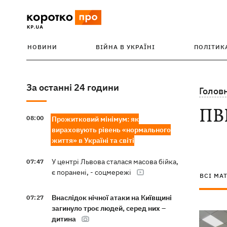
НОВИНИ
ВІЙНА В УКРАЇНІ
ПОЛІТИК
За останні 24 години
Голов
ПВ
08:00
Прожитковий мінімум: як
вираховують рівень «нормального
життя» в Україні та світі
У центрі Львова сталася масова бійка,
07:47
є поранені, - соцмережі
ВСІ МА
Внаслідок нічної атаки на Київщині
07:27
загинуло троє людей, серед них –
дитина