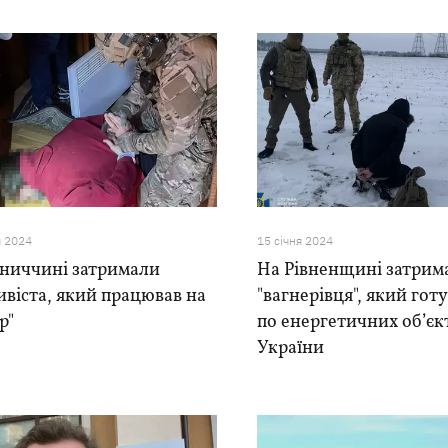
я 2024
15 сiчня 2024
нниччині затримали
На Рівненщині затрим
віста, який працював на
"вагнерівця", який гот
р"
по енергетичних об’єк
України