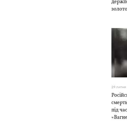
держп
золото
29 липня
Російс
смерть
під ча
«Вагне