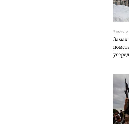
пошти вигнали на спеку, знайшли - пса
нагодували та забрали додому
Сенат США схвалив законопроект
20:40
Грема про "пекельні санкції" проти
9 лютого
РФ
Замах 
помста
Зеленський вперше прибув до Сербії
20:14
та розповів про цілі візиту
усере
У Львові запровадили карантинні
20:04
обмеження через виявлення сказу в
кота
Україна та Польща завершили
19:49
ексгумацію жертв Волинської трагедії
у двох селах на Волині
У Будапешті після обмілення Дунаю
19:16
підняли з дна мотоцикл вермахту та