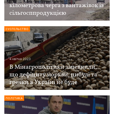
кілометрова черга з вантажівок із
сільгосппродукцією
СУСПІЛЬСТВО
4 квiтня 2023
В Мінагрополітики запевнили,
що дефіциту моркви, цибулі та
гречки в Україні не буде
ПОЛІТИКА