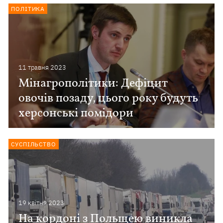
ПОЛІТИКА
11 травня 2023
Мінагрополітики: Дефіцит
овочів позаду, цього року будуть
херсонські помідори
СУСПІЛЬСТВО
19 квiтня 2023
На кордоні з Польщею виникла