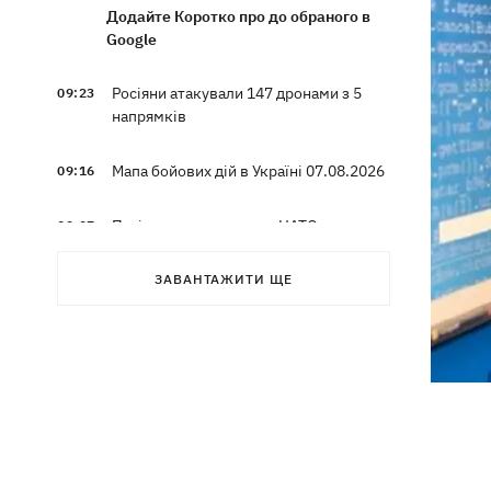
Додайте Коротко про до обраного в
Google
Росіяни атакували 147 дронами з 5
09:23
напрямків
Мапа бойових дій в Україні 07.08.2026
09:16
Путін може напасти на НАТО до
09:07
завершення війни в Україні — розвідка
США для WSJ
ЗАВАНТАЖИТИ ЩЕ
Вибухи в Криму та удари за 1700 км
08:49
від кордону: палають аеродром
«Гвардійське» та Wildberries у
Єкатеринбурзі
МВС Німеччини спростувало
07:51
наявність зброї для України на літаку