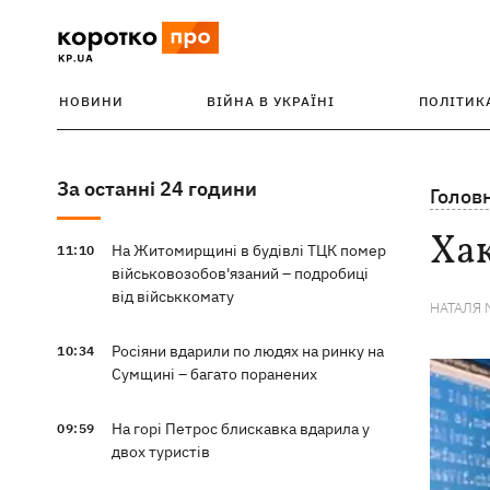
НОВИНИ
ВІЙНА В УКРАЇНІ
ПОЛІТИК
За останні 24 години
Голов
Ха
На Житомирщині в будівлі ТЦК помер
11:10
військовозобов'язаний – подробиці
від військкомату
НАТАЛЯ 
Росіяни вдарили по людях на ринку на
10:34
Сумщині – багато поранених
На горі Петрос блискавка вдарила у
09:59
двох туристів