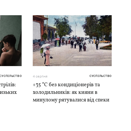
СУСПІЛЬСТВО
4 серпня
СУСПІЛЬСТВО
трілів:
+35 °C без кондиціонерів та
лизьких
холодильників: як кияни в
минулому рятувалися від спеки