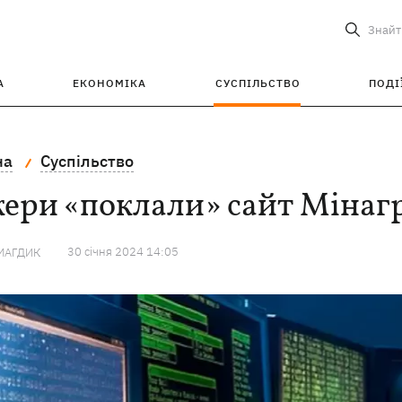
Знайт
А
ЕКОНОМІКА
СУСПІЛЬСТВО
ПОДІ
на
Суспільство
кери «поклали» сайт Мінаг
30 сiчня 2024 14:05
МАГДИК