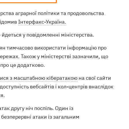
рства аграрної політики та продовольства
відомив
Інтерфакс-Україна.
- йдеться у повідомленні міністерства.
дян тимчасово використати інформацію про
мережах. Також у міністерстві зазначили, що
 про це додатково.
лися з масштабною кібератакою
на свої сайти
доступність вебсайтів і кол-центрів внаслідок
я.
так другу ніч поспіль. Один із
 безперервні атаки із загальним