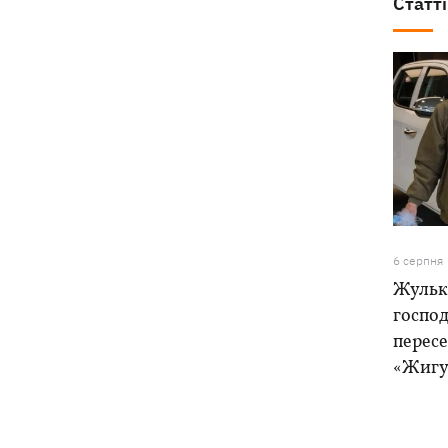
Статті
6 серпня
Жулька
господ
пересе
«Жигу