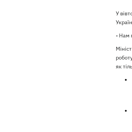
"Руслан", біля якого знайшли дрон
У вівт
Федоров заявив, що продовжує
07:27
Украї
переговори з Маском про
використання Starlink на території РФ
- Нам 
07:00
5000 гривень на першокласника: все,
Мініс
що потрібно знати про «Пакунок
школяра» у 2026 році
роботу
як тіл
07:00
У госпіталізації відмовити: що не так
з наказом МОЗ і які тепер критерії
для лікування в стаціонарі
Обзивав бандерівцями і виганяв з
06:57
Польщі: у Гданську поляк побив
співвітчизників, прийнявши їх за
українців