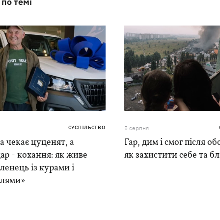
 по темі
СУСПІЛЬСТВО
5 серпня
 чекає цуценят, а
Гар, дим і смог після обс
ар - кохання: як живе
як захистити себе та б
ленець із курами і
лями»