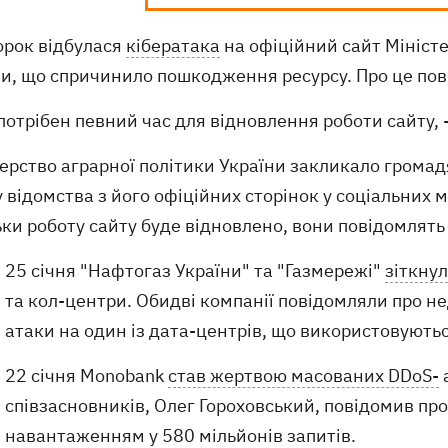
орок відбулася
кібератака
на офіційний сайт Міністе
ни, що спричинило пошкодження ресурсу. Про це по
потрібен певний час для відновлення роботи сайту, 
терство аграрної політики України закликало грома
 відомства з його офіційних сторінок у соціальних 
ьки роботу сайту буде відновлено, вони повідомлять
25 січня "Нафтогаз України" та "Газмережі"
зіткну
та кол-центри. Обидві компанії повідомляли про не
атаки на один із дата-центрів, що використовуютьс
22 січня Monobank
став жертвою масованих DDoS-
а
співзасновників, Олег Гороховський, повідомив про
навантаженням у 580 мільйонів запитів.