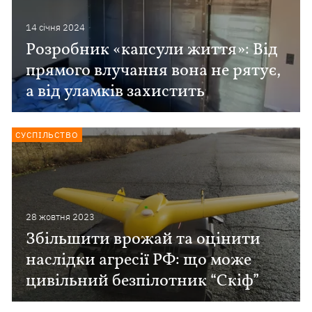
14 сiчня 2024
Розробник «капсули життя»: Від
прямого влучання вона не рятує,
а від уламків захистить
СУСПІЛЬСТВО
28 жовтня 2023
Збільшити врожай та оцінити
наслідки агресії РФ: що може
цивільний безпілотник “Скіф”