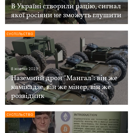
В Україні створили рацію, сигнал
якої росіяни не зможуть глушити
СУСПІЛЬСТВО
8 жовтня 2023
Наземний дрон "Мангал": він же
камікадзе, він же мінер, він же
розвідник
СУСПІЛЬСТВО