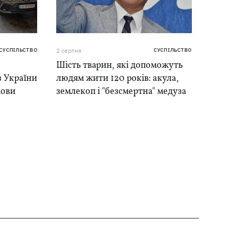
СУСПІЛЬСТВО
2 серпня
СУСПІЛЬСТВО
Шість тварин, які допоможуть
 з України
людям жити 120 років: акула,
мови
землекоп і "безсмертна" медуза