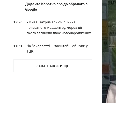
Додайте Коротко про до обраного в
Google
У Києві затримали очільника
12:26
приватного медцентру, через дії
якого загинули двоє новонароджених
На Закарпатті – масштабні обшуки у
11:41
ТЦК
Експосол у США Стефанішина після
11:08
ЗАВАНТАЖИТИ ЩЕ
відставки планує працювати у
приватному секторі
Екстоппосадовець Повітряних сил
10:38
отримав нову підозру
Не має таємного послання: ЗМІ
10:30
дізналися, чому принцеса Євгенія