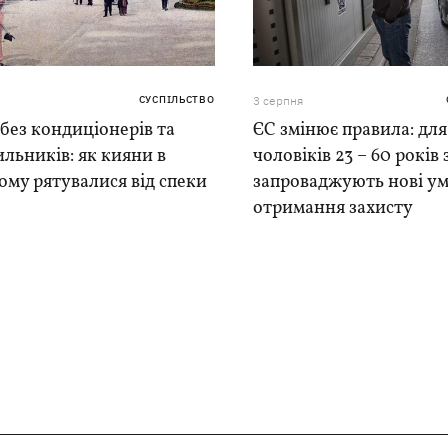
СУСПІЛЬСТВО
3 серпня
 без кондиціонерів та
ЄС змінює правила: для
льників: як кияни в
чоловіків 23 – 60 років
му рятувалися від спеки
запроваджують нові у
отримання захисту