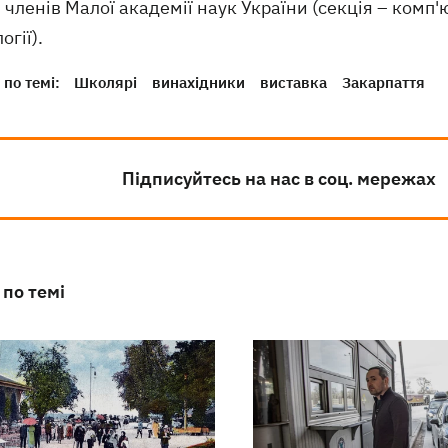
- членів Малої академії наук України (секція – комп
огії).
по темі:
Школярі
винахідники
виставка
Закарпаття
Підписуйтесь на нас в соц. мережах
 по темі