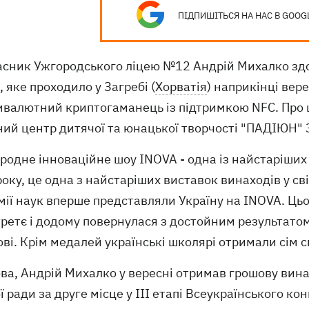
ПІДПИШІТЬСЯ НА НАС В GOOG
асник Ужгородського ліцею №12 Андрій Михалко здо
 яке проходило у Загребі (
Хорватія
) наприкінці вер
ивалютний криптогаманець із підтримкою NFC. Про 
ий центр дитячої та юнацької творчості "ПАДІЮН" 
одне інноваційне шоу INOVA - одна із найстаріших 
оку, це одна з найстаріших виставок винаходів у сві
ії наук вперше представляли Україну на INOVA. Цьог
ретє і додому повернулася з достойним результатом:
ві. Крім медалей українські школярі отримали сім с
ва, Андрій Михалко у вересні отримав грошову вина
ї ради за друге місце у ІІІ етапі Всеукраїнського к