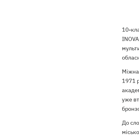
народжувала у Португалії
У Москві в умовах секретності
10:12
поховали російського генерала
10-кл
Єрусалімова - міг загинути під час
вибуху в ресторані
INOVA,
мульт
Експослу у США Стефанішиній
09:52
обласн
обрали запобіжний захід у вигляді
шести мільйонів застави
Міжнар
Росіяни вночі били по Україні
1971 р
09:29
дронами, ракетами Х-31П та
академ
«Оніксами»
уже вт
бронзо
Яблучний Спас 2026: коли святкуємо,
09:27
що можна робити, а чого ні
До сло
місько