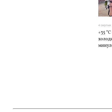
4 серпня
+35 °C
холоди
минуло