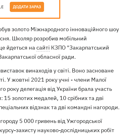
LE
ДОДАТИ ЗАРАЗ
був золото Міжнародного інноваційного шоу
есня. Школяр розробив мобільний
це йдеться на
сайті
КЗПО "Закарпатський
Закарпатської обласної ради.
виставок винаходів у світі. Воно засноване
ті. У жовтні 2021 року учні - члени Малої
о року делегація від України брала участь
 15 золотих медалей, 10 срібних та дві
пеціальних відзнак та дві командні нагороди.
городу 5 000 гривень від Ужгородської
онкурсу-захисту науково-дослідницьких робіт