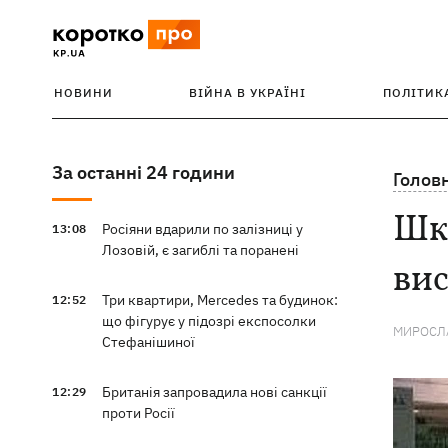
НОВИНИ
ВІЙНА В УКРАЇНІ
ПОЛІТИК
За останні 24 години
Голов
Шко
Росіяни вдарили по залізниці у
13:08
Лозовій, є загиблі та поранені
вис
Три квартири, Mercedes та будинок:
12:52
що фігурує у підозрі експосолки
МИРОСЛА
Стефанішиної
Британія запровадила нові санкції
12:29
проти Росії