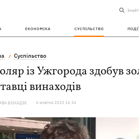
Знайт
А
ЕКОНОМІКА
СУСПІЛЬСТВО
ПОДІ
на
Суспільство
ляр із Ужгорода здобув з
тавці винаходів
6 жовтня 2023 16:34
ВА БЗІКАДЗЕ