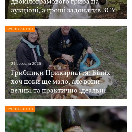
двокілограмового гриба на
аукціоні, а гроші задонатив ЗСУ
СУСПІЛЬСТВО
21 вересня 2025
Грибники Прикарпаття: Білих
хоч поки ще мало, але вони
великі та практично ідеальні
СУСПІЛЬСТВО