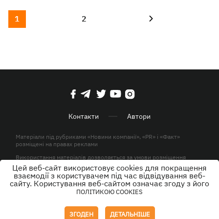
1
2
Контакти
Автори
Матеріали під рубриками «Новини компанії», «PR» і «Факт»
розміщені на правах реклами
Використання матеріалів дозволяється за умови розміщення
активного гіперпосилання на KP.UA в першому абзаці.
Цей веб-сайт використовує cookies для покращення
взаємодії з користувачем під час відвідування веб-
© ТОВ «ЮЛАВ МЕДІА» 2026. Всі права захищені.
сайту. Користування веб-сайтом означає згоду з його
ПОЛІТИКОЮ COOKIES
Дизайн
ЗГОДЕН
ДЕТАЛЬНІШЕ