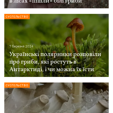
в лісах «пішли» білі гриби
СУСПІЛЬСТВО
7 березня 2024
Українські полярники розповіли
про гриби, які ростуть в
Антарктиді, і чи можна їх їсти
СУСПІЛЬСТВО