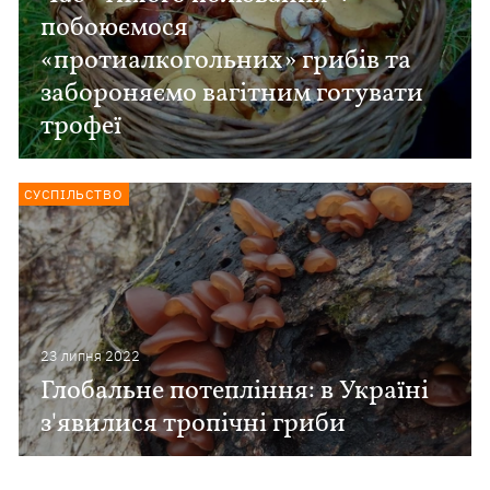
побоюємося
«протиалкогольних» грибів та
забороняємо вагітним готувати
трофеї
СУСПІЛЬСТВО
23 липня 2022
Глобальне потепління: в Україні
з'явилися тропічні гриби