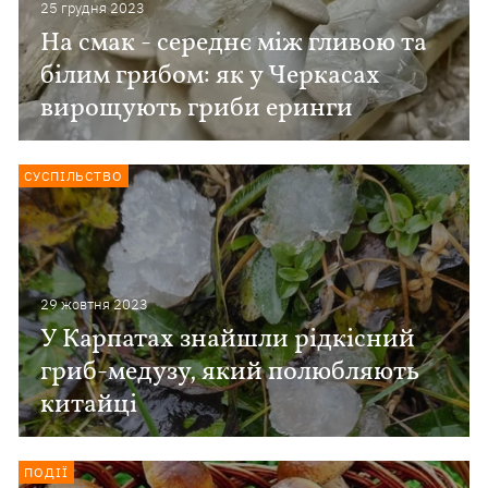
25 грудня 2023
На смак - середнє між гливою та
білим грибом: як у Черкасах
вирощують гриби еринги
СУСПІЛЬСТВО
29 жовтня 2023
У Карпатах знайшли рідкісний
гриб-медузу, який полюбляють
китайці
ПОДІЇ