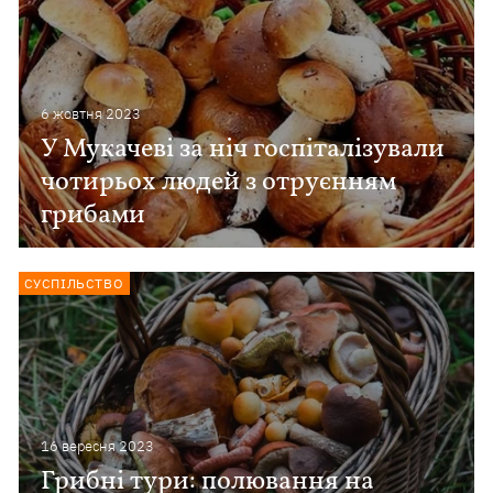
6 жовтня 2023
У Мукачеві за ніч госпіталізували
чотирьох людей з отруєнням
грибами
СУСПІЛЬСТВО
16 вересня 2023
Грибні тури: полювання на