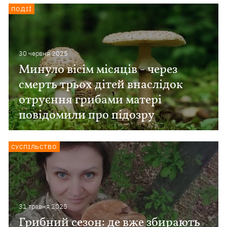
ПОДІЇ
30 червня 2025
Минуло вісім місяців - через
смерть трьох дітей внаслідок
отруєння грибами матері
повідомили про підозру
СУСПІЛЬСТВО
31 травня 2025
Грибний сезон: де вже збирають