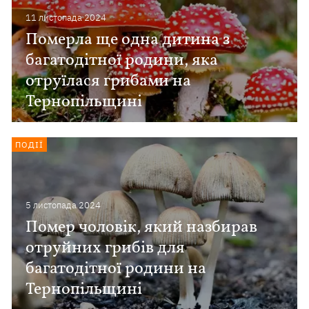
11 листопада 2024
Померла ще одна дитина з
багатодітної родини, яка
отруїлася грибами на
Тернопільщині
ПОДІЇ
5 листопада 2024
Помер чоловік, який назбирав
отруйних грибів для
багатодітної родини на
Тернопільщині