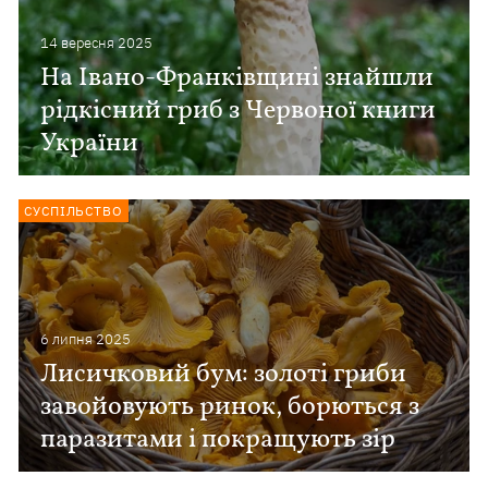
14 вересня 2025
На Івано-Франківщині знайшли
рідкісний гриб з Червоної книги
України
СУСПІЛЬСТВО
6 липня 2025
Лисичковий бум: золоті гриби
завойовують ринок, борються з
паразитами і покращують зір