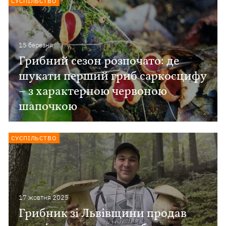
СУСПІЛЬСТВО
15 березня
Грибний сезон розпочато: де
шукати перший гриб саркосцифу
– з характерною червоною
шапочкою
СУСПІЛЬСТВО
17 жовтня 2025
Грибник зі Львівщини продав