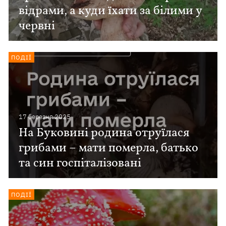
відрами, а куди їхати за білими у
червні
ПОДІЇ
17 березня 2025
На Буковині родина отруїлася
грибами – мати померла, батько
та син госпіталізовані
ПОДІЇ