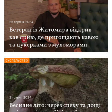
25 серпня 2024
Ветеран із Житомира відкрив
кав’ярню, де пригощають кавою
та цукерками з мухоморами
СУСПІЛЬСТВО
2 травня 2024
Весняне літо: через спеку та дощі