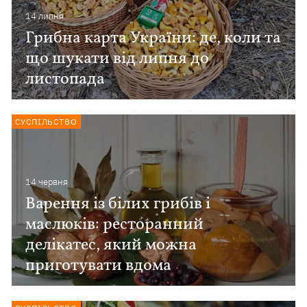
14 липня
Грибна карта України: де, коли та
що шукати від липня до
листопада
СУСПІЛЬСТВО
14 червня
Варення із білих грибів і
маслюків: ресторанний
делікатес, який можна
приготувати вдома