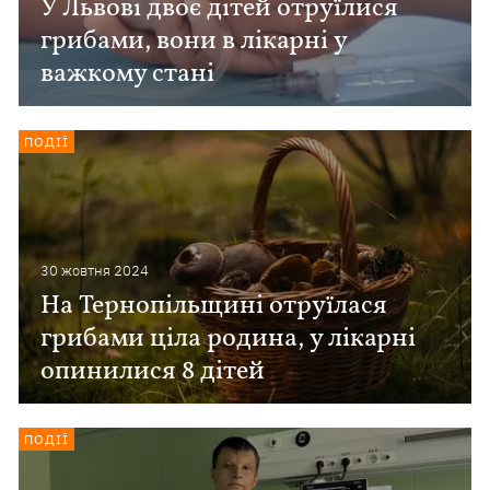
У Львові двоє дітей отруїлися
грибами, вони в лікарні у
важкому стані
ПОДІЇ
30 жовтня 2024
На Тернопільщині отруїлася
грибами ціла родина, у лікарні
опинилися 8 дітей
ПОДІЇ