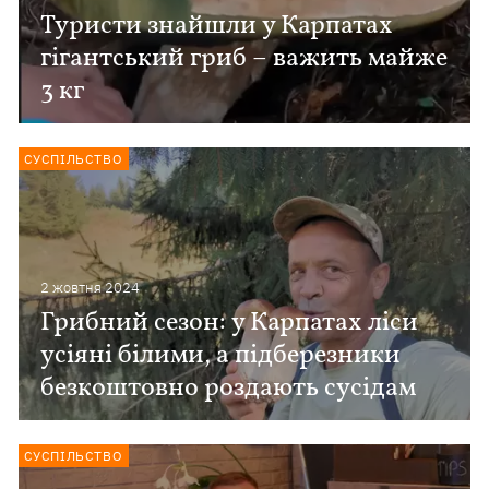
Туристи знайшли у Карпатах
гігантський гриб – важить майже
3 кг
СУСПІЛЬСТВО
2 жовтня 2024
Грибний сезон: у Карпатах ліси
усіяні білими, а підберезники
безкоштовно роздають сусідам
СУСПІЛЬСТВО