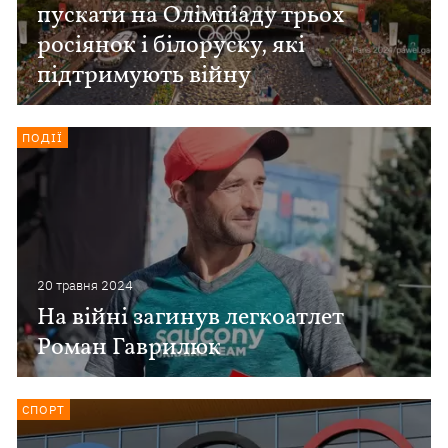
пускати на Олімпіаду трьох
росіянок і білоруску, які
підтримують війну
ПОДІЇ
20 травня 2024
На війні загинув легкоатлет
Роман Гаврилюк
СПОРТ