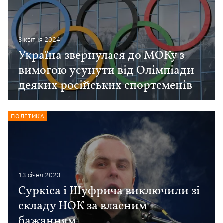
3 квiтня 2024
Україна звернулася до МОКу з
вимогою усунути від Олімпіади
деяких російських спортсменів
ПОЛІТИКА
13 сiчня 2023
Суркіса і Шуфрича виключили зі
складу НОК за власним
бажанням