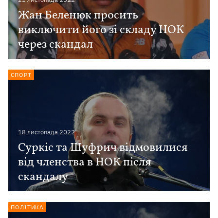
Жан Беленюк просить
виключити його зі складу НОК
через скандал
СПОРТ
18 листопада 2022
Суркіс та Шуфрич відмовилися
від членства в НОК після
скандалу
ПОЛІТИКА