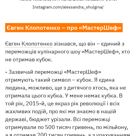
Instagram.com/alessandra_shulgina/
Євген Клопотенко – про «МастерШеф»
Євген Клопотенко
зізнався, що він – єдиний з
переможців кулінарного шоу «МастерШеф», хто
не отримав кубок.
- Зазвичай переможці «МастерШеф»
отримують такий символ – кубок. Я єдина
людина, можливо, ще з дитячого хтось, яка не
отримала цього кубка. У мене немає кубка. В
той рік, 2015-й, це якраз рік революції і всіх
жахливих подій, про які ми знаємо в нашій
державі, бюджет урізали. Всі переможці
отримували по 500 тисяч гривень, по мільйону,
а я отримав 200 тисяч гривень, а з урахуванням