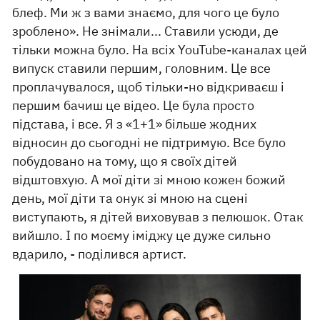
блеф. Ми ж з вами знаємо, для чого це було
зроблено». Не знімали... Ставили усюди, де
тільки можна було. На всіх YouTube-каналах цей
випуск ставили першим, головним. Це все
проплачувалося, щоб тільки-но відкриваєш і
першим бачиш це відео. Це була просто
підстава, і все. Я з «1+1» більше жодних
відносин до сьогодні не підтримую. Все було
побудовано на тому, що я своїх дітей
відштовхую. А мої діти зі мною кожен божий
день, мої діти та онук зі мною на сцені
виступають, я дітей виховував з пелюшок. Отак
вийшло. І по моєму іміджу це дуже сильно
вдарило, - поділився артист.