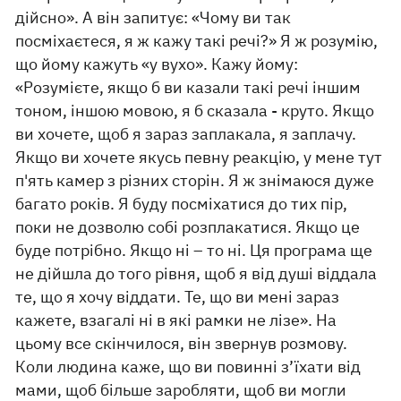
дійсно». А він запитує: «Чому ви так
посміхаєтеся, я ж кажу такі речі?» Я ж розумію,
що йому кажуть «у вухо». Кажу йому:
«Розумієте, якщо б ви казали такі речі іншим
тоном, іншою мовою, я б сказала - круто. Якщо
ви хочете, щоб я зараз заплакала, я заплачу.
Якщо ви хочете якусь певну реакцію, у мене тут
п'ять камер з різних сторін. Я ж знімаюся дуже
багато років. Я буду посміхатися до тих пір,
поки не дозволю собі розплакатися. Якщо це
буде потрібно. Якщо ні – то ні. Ця програма ще
не дійшла до того рівня, щоб я від душі віддала
те, що я хочу віддати. Те, що ви мені зараз
кажете, взагалі ні в які рамки не лізе». На
цьому все скінчилося, він звернув розмову.
Коли людина каже, що ви повинні з’їхати від
мами, щоб більше заробляти, щоб ви могли