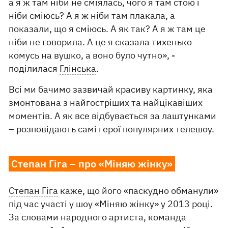
а я ж там ніби не сміялась, чого я там стою і
ніби сміюсь? А я ж ніби там плакала, а
показали, що я сміюсь. А як так? А я ж там це
ніби не говорила. А це я сказала тихенько
комусь на вушко, а воно було чутно», -
поділилася
Глінська
.
Всі ми бачимо зазвичай красиву картинку, яка
змонтована з найгостріших та найцікавіших
моментів. А як все відбувається за лаштунками
– розповідають самі герої популярних телешоу.
Степан Гіга – про «Міняю жінку»
Степан Гіга
каже, що його «паскудно обманули»
під час участі у шоу «Міняю жінку» у 2013 році.
За словами народного артиста, команда