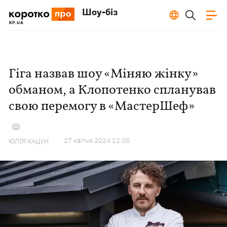
Шоу-біз
Гіга назвав шоу «Міняю жінку»
обманом, а Клопотенко спланував
свою перемогу в «МастерШеф»
27 квiтня 2024 12:00
ЮЛІЯ КАЦУН