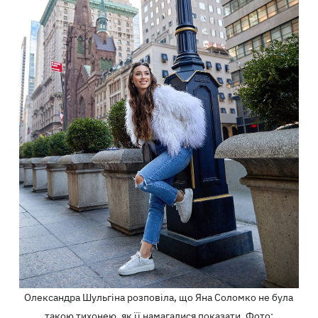
Олександра Шульгіна розповіла, що Яна Соломко не була
такою тихонею, як її намагалися показати. Фото: