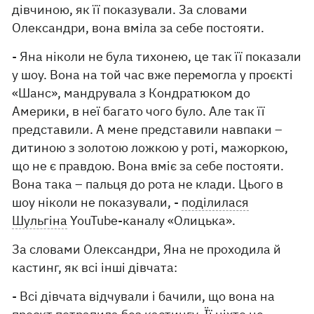
дівчиною, як її показували. За словами
Олександри, вона вміла за себе постояти.
- Яна ніколи не була тихонею, це так її показали
у шоу. Вона на той час вже перемогла у проєкті
«Шанс», мандрувала з Кондратюком до
Америки, в неї багато чого було. Але так її
представили. А мене представили навпаки –
дитиною з золотою ложкою у роті, мажоркою,
що не є правдою. Вона вміє за себе постояти.
Вона така – пальця до рота не клади. Цього в
шоу ніколи не показували, -
поділилася
Шульгіна
YouTube-каналу «Олицька».
За словами Олександри, Яна не проходила й
кастинг, як всі інші дівчата:
- Всі дівчата відчували і бачили, що вона на