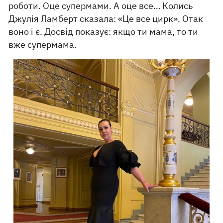
роботи. Оце супермами. А оце все… Колись
Джулія Ламберт сказала: «Це все цирк». Отак
воно і є. Досвід показує: якщо ти мама, то ти
вже супермама.