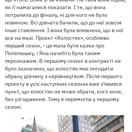
як її намагалися показати. І те, що вона
потрапила до фіналу, ні для кого не було
новиною. Всі дівчата бачили, що до неї зовсім
інше ставлення. І вона була впевнена, що в неї
все на мазі. Проєкт «Холостяк», особливо
перший сезон, - це мала бути казка про
Попелюшку, і Яна начебто була таким
персонажем. В першому сезоні в контракті не
було зазначено, що холостяк має погодити
обрану дівчину з керівництвом. Після першого
проєкту в усіх наступних сезонах вже з’явився
пункт, що холостяк не може обрати, кого хоче,
без узгодження. Тому я перемогла у першому
сезоні.