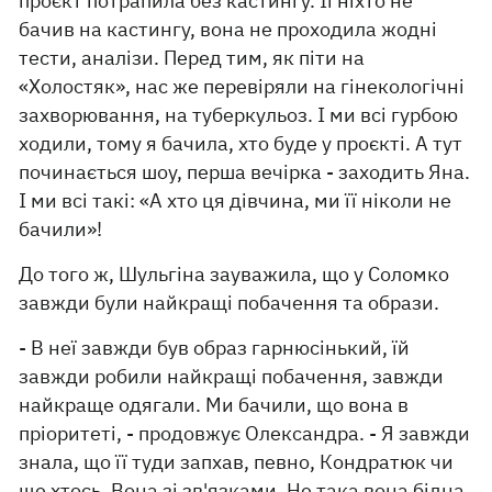
проєкт потрапила без кастингу. Її ніхто не
бачив на кастингу, вона не проходила жодні
тести, аналізи. Перед тим, як піти на
«Холостяк», нас же перевіряли на гінекологічні
захворювання, на туберкульоз. І ми всі гурбою
ходили, тому я бачила, хто буде у проєкті. А тут
починається шоу, перша вечірка - заходить Яна.
І ми всі такі: «А хто ця дівчина, ми її ніколи не
бачили»!
До того ж, Шульгіна зауважила, що у Соломко
завжди були найкращі побачення та образи.
- В неї завжди був образ гарнюсінький, їй
завжди робили найкращі побачення, завжди
найкраще одягали. Ми бачили, що вона в
пріоритеті, - продовжує Олександра. - Я завжди
знала, що її туди запхав, певно, Кондратюк чи
ще хтось. Вона зі зв'язками. Не така вона бідна,