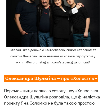
Степан Гіга з донькою Квітославою, сином Степаном та
онуком Даніелем, яких називає основним здобутком у
житті. Фото: Instagram.com/stepan.giga_official/
Олександра Шульгіна – про «Холостяк»
Переможниця першого сезону шоу «Холостяк»
Олександра Шульгіна
розповіла, що фіналістка
проєкту
Яна Соломко
не була такою простою