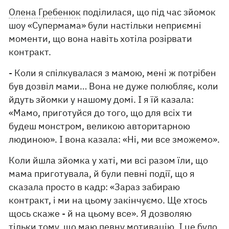
Олена Гребенюк
поділилася, що під час зйомок
шоу «Супермама» були настільки неприємні
моменти, що вона навіть хотіла розірвати
контракт.
- Коли я спілкувалася з мамою, мені ж потрібен
був дозвіл мами… Вона не дуже полюбляє, коли
йдуть зйомки у нашому домі. І я їй казала:
«Мамо, приготуйся до того, що для всіх ти
будеш монстром, великою авторитарною
людиною». І вона казала: «Ні, ми все зможемо».
Коли йшла зйомка у хаті, ми всі разом їли, що
мама приготувала, й були певні події, що я
сказала просто в кадр: «Зараз забираю
контракт, і ми на цьому закінчуємо. Ще хтось
щось скаже - й на цьому все». Я дозволяю
тільки тому, що маю певну мотивацію. І це було