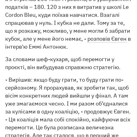
податків – 180. 120 з них я витратив у школі Le
Cordon Bleu, куди поїхав навчатися. Взагалі
спрацював у нуль. І кубка не дали. Тому за те,
що я розкажу, можливо, у мене могли б забрати
кубок, але у мене його немає, -
розповів Євген
в
інтерв'ю Еммі Антонюк.
За словами шеф-кухаря, щоб перемогти у
проєкті, він вибудував справжню стратегію.
- Вирішив: якщо буду грати, то буду грати по-
серйозному. Я прорахував, як зробити так, щоб
вісім конкретних людей вийшли у фінал. А там
уже змагаємося чесно. І ми разом об’єдналися
за кулісами в одну коаліцію, - продовжує Євген.
- Ця коаліція мала собі спокійно, кайфуючи всіх
перемогти. Це була розписана величезна
стратегія. Але так сталося, що в перший же