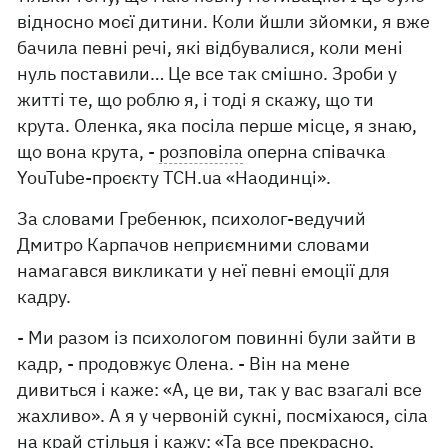
відносно моєї дитини. Коли йшли зйомки, я вже
бачила певні речі, які відбувалися, коли мені
нуль поставили… Це все так смішно. Зроби у
житті те, що роблю я, і тоді я скажу, що ти
крута. Оленка, яка посіла перше місце, я знаю,
що вона крута, -
розповіла
оперна співачка
YouTube-проєкту ТСН.ua «Наодинці».
За словами Гребенюк, психолог-ведучий
Дмитро Карпачов неприємними словами
намагався викликати у неї певні емоції для
кадру.
- Ми разом із психологом повинні були зайти в
кадр, - продовжує Олена. - Він на мене
дивиться і каже: «А, це ви, так у вас взагалі все
жахливо». А я у червоній сукні, посміхаюся, сіла
на край стільця і кажу: «Та все прекрасно,