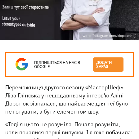
Фото: Instagram.com/klopotenko/
ПІДПИШІТЬСЯ НА НАС В
ДОДАТИ
GOOGLE
ЗАРАЗ
Переможниця другого сезону «МастерШеф»
Ліза Глінська у нещодавньому
інтерв’ю
Аліні
Доротюк зізналася, що найважче для неї було
не готувати, а бути елементом шоу.
«Тоді я цього не розуміла. Почала розуміти,
коли почалися перші випуски. І я вже побачила: