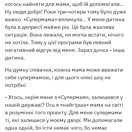
когось найняти для мами, щоб їй допомагали…
Ну люди добрі! Роки три-чотири тому було дуже
важко. «Супермама» вплинула… У мене дитина
була в депресії майже рік. Це була жахлива
ситуація. Вона лежала, не могла встати, нічого
не хотіла. Тому у цієї програми був певний
негативний відгук від мене. Зараз дочка - інша
дитина.
На думку співачки, кожна мама може вважати
себе супермамою, і для цього ніякі шоу не
потрібні:
- Хтось, окрім мене з «Супермам», залишився у
нашій державі? Ось я «найгірша» мама на світі
в розумінні того проєкту. Для мене супермами
ті, які залишися у моєму дворі. Ми допомагали
одна одній, бо їсти немає чого, бо немає