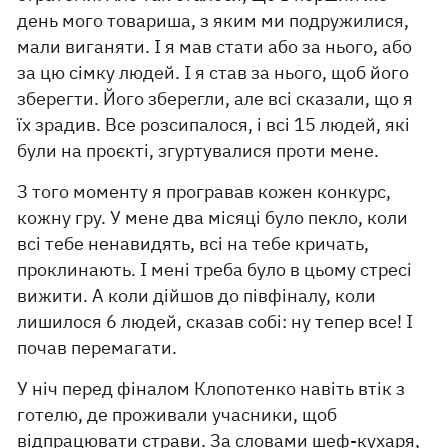
день мого товариша, з яким ми подружилися,
мали виганяти. І я мав стати або за нього, або
за цю сімку людей. І я став за нього, щоб його
зберегти. Його зберегли, але всі сказали, що я
їх зрадив. Все розсипалося, і всі 15 людей, які
були на проєкті, згуртувалися проти мене.
З того моменту я програвав кожен конкурс,
кожну гру. У мене два місяці було пекло, коли
всі тебе ненавидять, всі на тебе кричать,
проклинають. І мені треба було в цьому стресі
вижити. А коли дійшов до півфіналу, коли
лишилося 6 людей, сказав собі: ну тепер все! І
почав перемагати.
У ніч перед фіналом Клопотенко навіть втік з
готелю, де проживали учасники, щоб
відпрацювати страви. За словами шеф-кухаря,