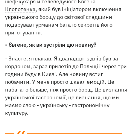
шеф-кухаря й телеведучого
Євгена
Клопотенка
, який був ініціатором включення
українського борщу до світової спадщини і
подарував гурманам багато секретів його
приготування.
- Євгене, як ви зустріли цю новину?
- Знаєте, я плакав. Я дванадцять днів був за
кордоном, зараз прилетів до Польщі і через три
години буду в Києві. Але новину встиг
побачити. У мене просто шквал емоцій. Це
набагато більше, ніж просто борщ. Це визнання
української гастрономії, це визнання, що ми
маємо свою - українську - гастрономічну
культуру.