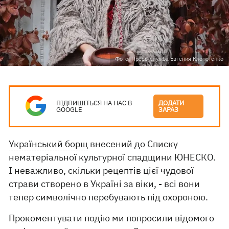
Фото: Пресс-служба Евгения Клопотенко
ПІДПИШІТЬСЯ НА НАС В
ДОДАТИ
GOOGLE
ЗАРАЗ
Український борщ
внесений до Списку
нематеріальної культурної спадщини ЮНЕСКО.
І неважливо, скільки рецептів цієї чудової
страви створено в Україні за віки, - всі вони
тепер символічно перебувають під охороною.
Прокоментувати подію ми попросили відомого