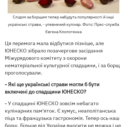
Слідом за борщем тепер набудуть популярності й інші
українські страви, - упевнений кулінар. Фото: Прес-служба
Євгена Клопотенка
Ця перемога мала відбутися пізніше, але
ЮНЕСКО зібрало позачергове засідання
Міжурядового комітету з охорони
нематеріальної культурної спадщини, і за борщ
проголосували.
- Які ще українські страви могли б бути
включені до спадщини ЮНЕСКО?
- У спадщині ЮНЕСКО зовсім небагато
кулінарних пам'яток. Є хумус, неаполітанська
піца та французька гастрономія. Тепер ось наш
борщ. Більше від України вносити не можна і не