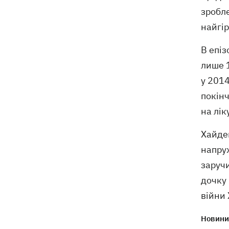
зробле
найгір
В епіз
лише 1
у 2014
покінч
на лік
Хайде
напруж
заручи
дочку
війни 
Новини 