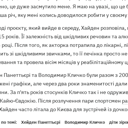
но, це дуже засмутило мене. Я маю на увазі, що це 
ша річ, яку мені колись доводилося робити у своєму
оді проєкту, який вийде в середу, Хайден розповіла,
5 років. Її залежність від шкідливих речовин та а
 році. Після того, як акторка потрапила до лікарні, 
ить зі шкідливими звичками, то її печінка просто н
ування та провела вісім місяців у реабілітаційному ц
н Панеттьєрі та Володимир Кличко були разом з 200
ені графіки, але через два роки знаменитості дали
ни. За п'ять років стосунків Кличко так і не одружи
 Кайю-Євдокію. Після розлучення пари спортсмен
ра
Хайден часто літала до Києва для зустрічей із дочко
по темі:
Хейден Панеттьєрі
Володимир Кличко
діти зіро