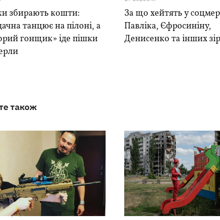
ки збирають кошти:
За що хейтять у соцме
ачна танцює на пілоні, а
Павліка, Єфросиніну,
орий гонщик» іде пішки
Денисенко та інших зі
верли
те також