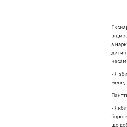
Ексна
відмов
з нарк
дитино
несамо
- Я зб
мене, 
Пантть
- Якби
бороть
що доб