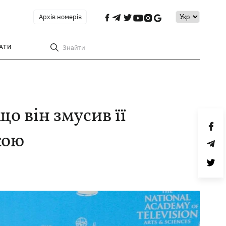
Архів номерів
АТИ
Знайти
о він змусив її
кою