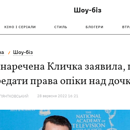
Шоу-біз
КІНО І СЕРІАЛИ
СТИЛЬ
БЛОГЕРИ
ВТР
на
Шоу-біз
наречена Кличка заявила, щ
едати права опіки над доч
28 вересня 2022 16:21
 ПЯНТКОВСЬКИЙ