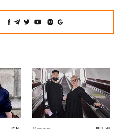
ШОУ-БІЗ
25 вересня
ШОУ-БІЗ