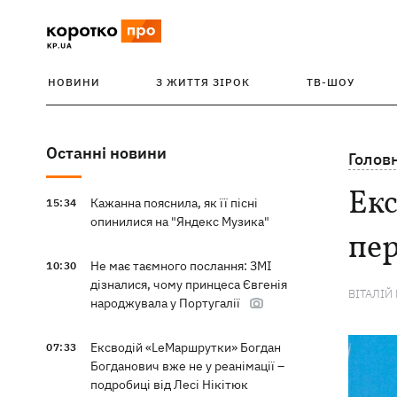
НОВИНИ
З ЖИТТЯ ЗІРОК
ТВ-ШОУ
Останні новини
Голов
Екс
Кажанна пояснила, як її пісні
15:34
опинилися на "Яндекс Музика"
пер
Не має таємного послання: ЗМІ
10:30
дізналися, чому принцеса Євгенія
ВІТАЛІЙ
народжувала у Португалії
Ексводій «LeМаршрутки» Богдан
07:33
Богданович вже не у реанімації –
подробиці від Лесі Нікітюк