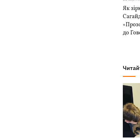
Як зір
Сагайд
«Проз
до Го
Читай