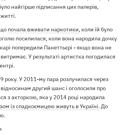
було найгірше підписання цих паперів,
 житті.
 що
почала вживати наркотики
, коли їй було
лкоголю посилилася, коли вона народила дочку
лікарі попередили Панеттьєрі - якщо вона не
е витримає. У результаті артистка погодилася
ентрі.
9 року. У 2011-му пара розлучилася через
 відносинам другий шанс і оголосили про
вся з акторкою, яка у 2014 році народила
зом із спадкоємицею живуть в Україні.
До
ю.
к