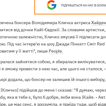
ПІДПИШІТЬСЯ НА НАС В GOOG
речена боксера Володимира Кличка актриса
Хайден
итися від дочки Кайї-Євдокії. За словами артистки,
отичною залежністю, Кличко змусив її підписати дог
ю. Під час інтерв'ю на шоу Джади Пінкетт Сміт Red 
витим у її житті", пише
People.
иралася зайнятися собою, я збиралася вилікуватися
і я зможу провести з нею час, але цього не сталося,
єрі додала, що боксер не залишив їй іншого вибору,
 [Кличко] підійшов до мене і сказав: "Я думаю, через
бу, яка в тебе є, було б добре, якби вона (Кайя. - Авт
ре, це має сенс, я зрозуміла, я приїду туди, щоб відв