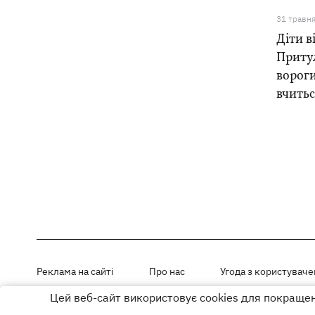
31 травн
Діти в
Притул
вороги
вчитьс
Реклама на сайті
Про нас
Угода з користувач
Цей веб-сайт використовує cookies для покращенн
Матеріали під рубриками «Новини компанії», «PR» і «Факт» розміщен