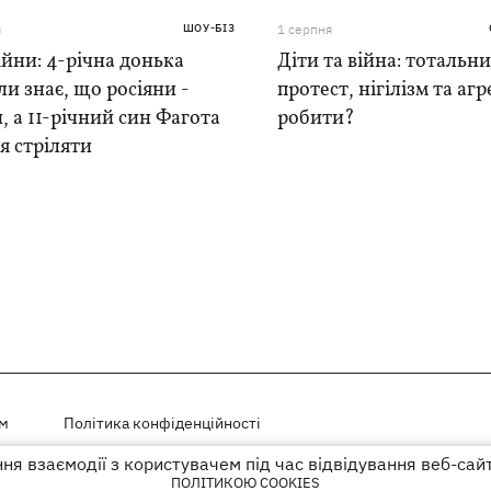
я
ШОУ-БІЗ
1 серпня
ійни: 4-річна донька
Діти та війна: тотальн
и знає, що росіяни -
протест, нігілізм та агр
, а 11-річний син Фагота
робити?
я стріляти
ем
Політика конфіденційності
я взаємодії з користувачем під час відвідування веб-сай
і на правах реклами
ПОЛІТИКОЮ COOKIES