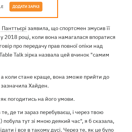
LE
ДОДАТИ ЗАРАЗ
 Панттьєрі
заявила, що спортсмен змусив її
 у 2018 році, коли вона намагалася впоратися
овір про передачу прав повної опіки над
Table Talk зірка назвала цей вчинок "самим
, а коли стане краще, вона зможе прийти до
 - зазначила Хайден.
 як погодитись на його умови.
 те, де ти зараз перебуваєш, і через твою
.) побула тут зі мною деякий час", я б сказала,
ідати і все в такому дусі. Через те, як це було