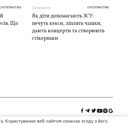
СУСПІЛЬСТВО
13 вересня
СУСПІЛЬСТВО
ий
Як діти допомагають ЗСУ:
есія. Що
печуть кекси, ліплять чашки,
дають концерти та створюють
стікерпаки
ту. Користування веб-сайтом означає згоду з його
Дизайн