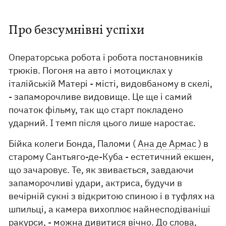
Про безсумнівні успіхи
Операторська робота і робота постановників
трюків. Погоня на авто і мотоциклах у
італійській Матері - місті, видовбаному в скелі,
- запаморочливе видовище. Це ще і самий
початок фільму, так що старт покладено
ударний. І темп після цього лише наростає.
Бійка колеги Бонда, Паломи (
Ана де Армас
) в
старому Сантьяго-де-Куба - естетичний екшен,
що зачаровує. Те, як звивається, завдаючи
запаморочливі удари, актриса, будучи в
вечірній сукні з відкритою спиною і в туфлях на
шпильці, а камера вихоплює найнесподіваніші
ракурси, - можна дивитися вічно. До слова,