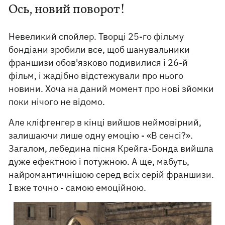
Ось, новий поворот!
Невеликий спойлер. Творці 25-го фільму
бондіани зробили все, щоб шанувальники
франшизи обов'язково подивилися і 26-й
фільм, і жадібно відстежували про нього
новини. Хоча на даний момент про нові зйомки
поки нічого не відомо.
Але кліфгенгер в кінці вийшов неймовірний,
залишаючи лише одну емоцію - «В сенсі?».
Загалом, лебедина пісня Крейга-Бонда вийшла
дуже ефектною і потужною. А ще, мабуть,
найромантичнішою серед всіх серій франшизи.
І вже точно - самою емоційною.