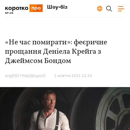
Шоу-біз
«Не час помирати»: феєричне
прощання Деніела Крейга з
Джеймсом Бондом
1 жовтня 2021 12:33
АНДРІЙ ГРАБОВСЬКИЙ