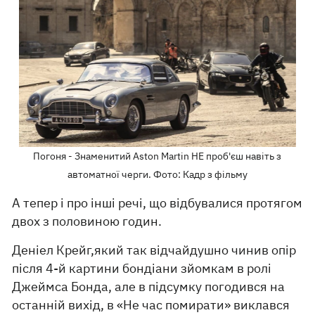
Погоня - Знаменитий Aston Martin НЕ проб'єш навіть з
автоматної черги. Фото: Кадр з фільму
А тепер і про інші речі, що відбувалися протягом
двох з половиною годин.
Деніел Крейг,який так відчайдушно чинив опір
після 4-й картини бондіани зйомкам в ролі
Джеймса Бонда, але в підсумку погодився на
останній вихід, в «Не час помирати» виклався