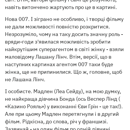
навіть витончено жартують про це в картині.
Нова 007. І зіграно не особливо, і творці фільму
не дали можливості повністю розкритися.
Незрозуміло, чому на таку досить значну роль -
вряди-годи з'явилася можливість зробити
найкрутішим суперагентом в світі жінку - взяли
маловідому Лашану Лінч. Втім, версії, що в
наступних картинах агентом 007 таки буде
жінка, ще не припинилися. Що ж, головне, щоб
не Лашана Лінч.
І особисте. Мадлен (Леа Сейду), на мою думку,
не найкраща дівчина Бонда (ось Веспер Лінд (
«Казино Рояль») у виконанні Єви Грін - це так!).
Але при цьому Мадлен перетягнули і в другий
фільм. Рідкісна, до слова, річ у франшизі.
Зазвичай - на один фільм по одній дівчині