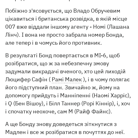
Побіжно з'ясовується, що Владо Обручевим
цікавиться і британська розвідка, в якій місце
007 вже віддали іншому агенту - Номі (Лашана
Лінч). І вона не просто забрала номер Бонда,
але тепер і в чомусь його противник.
В результаті Бонд повертається в МІ-6, щоб
розібратися, що ж за небезпечну змову
задумали викрадачі вченого, хто цей лиходій
Люцифер Сафін (
Рамі Малек
), і в чому полягає
його підступний план. Звичайно ж, йому на
допомогу прийдуть і Манніпенні (Наомі Харріс),
і Q (Бен Вішоу), і Білл Таннер (Рорі Кіннір), і, хоч
і спочатку неохоче, сам М (Райф Файнс).
А ще Бонду знову доведеться зіткнутися з
Мадлен і все ж розібратися в почуттях до неї.