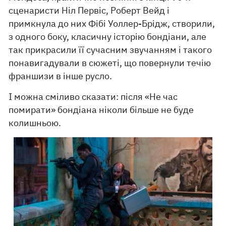
сценаристи Ніл Первіс, Роберт Вейд і
примкнула до них Фібі Уоллер-Брідж, створили,
з одного боку, класичну історію бондіани, але
так прикрасили її сучасним звучанням і такого
понавигадували в сюжеті, що повернули течію
франшизи в інше русло.
І можна сміливо сказати: після «Не час
помирати» бондіана ніколи більше не буде
колишньою.