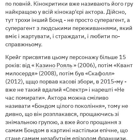
по повній. Кінокритики вже називають його гру
найкращою у всій кінокар'єрі актора. Дійсно,
тут трохи інший Бонд - не просто суперагент, а
суперагент з людськими переживаннями, який
вміє і жартувати, і страждати, і любити по-
справжньому.
Крейг присвятив цьому персонажу більше 15
років: від «
Казино Рояль
» (2006), потім «Квант
милосердя» (2008), потім був «Скафолл»
(2012), щщо порвав касові збори, в 2015-му -
вже не такий вдалий «Спектр» і нарешті «Не
час помирати». Актора можна сміливо
називати «Бондом цілого покоління», тому не
дивно, що він розплакався, прощаючись зі
знімальною групою, а вже його прощання з
самим Бондом в картині настільки епічне, що
стане самим незабутнім епізодом франшизи.