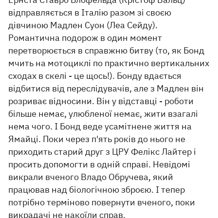
відправляється в Італію разом зі своєю
дівчиною Мадлен Суон (Леа Сейду).
Романтична подорож в один момент
перетворюється в справжню битву (то, як Бонд
мчить на мотоциклі по практично вертикальних
сходах в скелі - це щось!). Бонду вдається
відбитися від переслідувачів, але з Мадлен він
розриває відносини. Він у відставці - роботи
більше немає, улюбленої немає, жити взагалі
нема чого. І Бонд веде усамітнене життя на
Ямайці. Поки через п'ять років до нього не
приходить старий друг з ЦРУ Фелікс Лайтер і
просить допомогти в одній справі. Невідомі
викрали вченого Владо Обручева, який
працював над біологічною зброєю. І тепер
потрібно терміново повернути вченого, поки
викрадачі не накоїли справ.