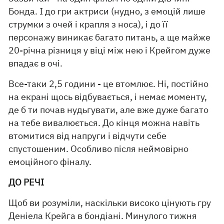
Бонда. І до гри актриси (нудно, з емоцій лише
струмки з очей і крапля з носа), і до її
персонажу виникає багато питань, а ще майже
20-річна різниця у віці між нею і Крейгом дуже
впадає в очі.
Все-таки 2,5 години - це втомлює. Ні, постійно
на екрані щось відбувається, і немає моменту,
де б ти почав нудьгувати, але вже дуже багато
на тебе вивалюється. До кінця можна навіть
втомитися від напруги і відчути себе
спустошеним. Особливо після неймовірно
емоційного фіналу.
ДО РЕЧІ
Щоб ви розуміли, наскільки високо цінують гру
Деніела Крейга в бондіані. Минулого тижня