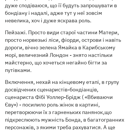
дуже сподіваюся, що її будуть запрошувати в
бондіану і надалі, адже тут у неї зовсім
невелика, хоч і дуже яскрава роль.
Пейзажі. Просто види старої частини Матери,
просто норвезькі ліси, фіорди, острови і навіть
дороги, вічно зелена Ямайка в Карибському
морі, величезний Лондон - знято настільки
майстерно, що хочеться негайно бігти за
путівками.
Включення, нехай на кінцевому етапі, в групу
досвідчених сценаристів-бондіанців,
сценариста Фібі Уоллер-Брідж ( «Вбиваючи
Єву») - посилило роль жінок в картині,
перетворюючи їх з гарненьких панянок,що
підкреслюють мужність Бонда, в багатогранних
персонажів, з якими треба рахуватися. А ще