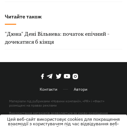
Читайте також
"Дюна" Дені Вільнева: початок епічний -
дочекатися б кінця
Контакти
Автори
Матеріали під рубриками «Новини компанії», «PR» і «Факт»
розміщені на правах реклами
Використання матеріалів дозволяється за умови розміщення
активного гіперпосилання на KP.UA в першому абзаці.
Цей веб-сайт використовує cookies для покращення
взаємодії з користувачем під час відвідування веб-
© ТОВ «ЮЛАВ МЕДІА» 2026. Всі права захищені.