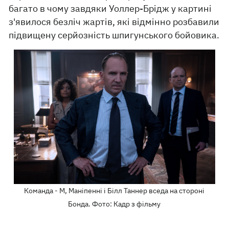
багато в чому завдяки Уоллер-Брідж у картині
з'явилося безліч жартів, які відмінно розбавили
підвищену серйозність шпигунського бойовика.
Команда - М, Маніпенні і Білл Таннер вседа на стороні
Бонда. Фото: Кадр з фільму