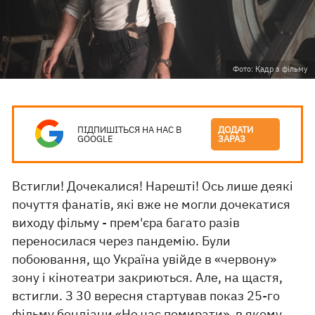
Фото: Кадр з фільму
ПІДПИШІТЬСЯ НА НАС В
ДОДАТИ
GOOGLE
ЗАРАЗ
Встигли! Дочекалися! Нарешті! Ось лише деякі
почуття фанатів, які вже не могли дочекатися
виходу фільму - прем'єра багато разів
переносилася через пандемію. Були
побоювання, що Україна увійде в «червону»
зону і кінотеатри закриються. Але, на щастя,
встигли. З 30 вересня стартував показ 25-го
фільму бондіани «Не час помирати», в якому