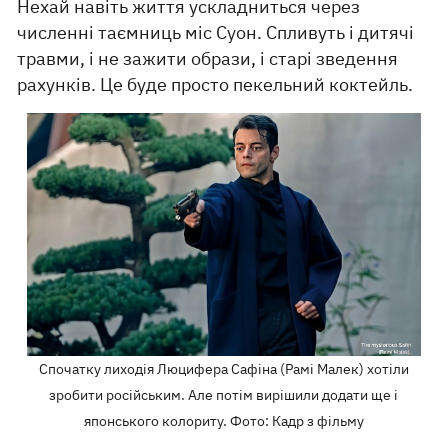
Нехай навіть життя ускладниться через
численні таємниць міс Суон. Спливуть і дитячі
травми, і не зажити образи, і старі зведення
рахунків. Це буде просто пекельний коктейль.
Спочатку лиходія Люцифера Сафіна (Рамі Малек) хотіли
зробити російським. Але потім вирішили додати ще і
японського колориту. Фото: Кадр з фільму