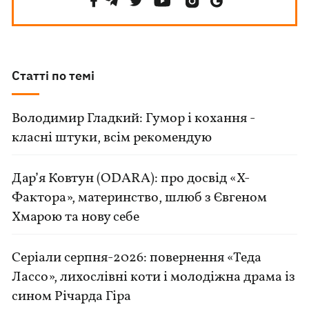
Статті по темі
Володимир Гладкий: Гумор і кохання -
класні штуки, всім рекомендую
Дар’я Ковтун (ODARA): про досвід «Х-
Фактора», материнство, шлюб з Євгеном
Хмарою та нову себе
Серіали серпня-2026: повернення «Теда
Лассо», лихослівні коти і молодіжна драма із
сином Річарда Гіра