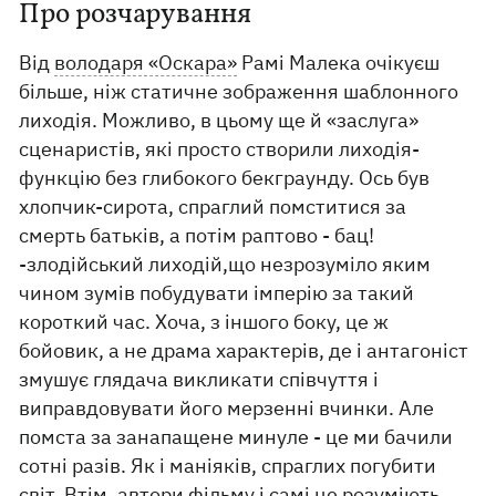
Про розчарування
Від
володаря «Оскара»
Рамі Малека очікуєш
більше, ніж статичне зображення шаблонного
лиходія. Можливо, в цьому ще й «заслуга»
сценаристів, які просто створили лиходія-
функцію без глибокого бекграунду. Ось був
хлопчик-сирота, спраглий помститися за
смерть батьків, а потім раптово - бац!
-злодійський лиходій,що незрозуміло яким
чином зумів побудувати імперію за такий
короткий час. Хоча, з іншого боку, це ж
бойовик, а не драма характерів, де і антагоніст
змушує глядача викликати співчуття і
виправдовувати його мерзенні вчинки. Але
помста за занапащене минуле - це ми бачили
сотні разів. Як і маніяків, спраглих погубити
світ. Втім, автори фільму і самі це розуміють,