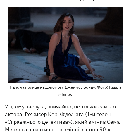
Палома прийде на допомогу Джеймсу Бонду. Фото: Кадр з
фільму
У цьому заслуга, звичайно, не тільки самого
актора. Режисер Кері Фукунага (1-й сезон
«Справжнього детектива»), який змінив Сема
Мендеса, практично незмінні з кінця 90-х