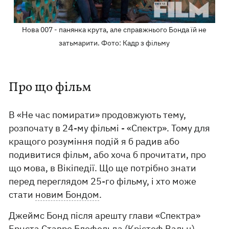
Нова 007 - панянка крута, але справжнього Бонда їй не
затьмарити. Фото: Кадр з фільму
Про що фільм
В «Не час помирати» продовжують тему,
розпочату в 24-му фільмі - «Спектр». Тому для
кращого розуміння подій я б радив або
подивитися фільм, або хоча б прочитати, про
що мова, в Вікіпедії. Що ще потрібно знати
перед переглядом 25-го фільму, і хто може
стати
новим Бондом
.
Джеймс Бонд після арешту глави «Спектра»
Ернста Ставро Блофельда (Крістоф Вальц)