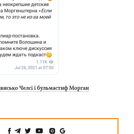
звисько Челсі і бульмастиф Морган