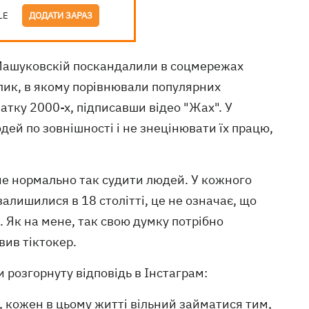
LE
ДОДАТИ ЗАРАЗ
ашуковскій поскандалили в соцмережах
олик, в якому порівнювали популярних
чатку 2000-х, підписавши відео "Жах". У
дей по зовнішності і не знецінювати їх працю,
 не нормально так судити людей. У кожного
залишилися в 18 столітті, це не означає, що
 Як на мене, так свою думку потрібно
явив тіктокер.
 розгорнуту відповідь в Інстаграм:
ва, кожен в цьому житті вільний займатися тим,