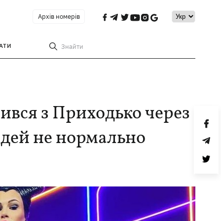
Архів номерів
АТИ
Знайти
ився з Приходько через
юдей не нормально