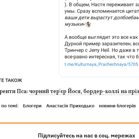
ТЕ ТАКОЖ
ренти Пса:
чорний тер'єр Йося, бордер-коллі на прі
по темі:
Блогери
Анастасія Приходько
новини блогерів
Підписуйтесь на нас в соц. мережах