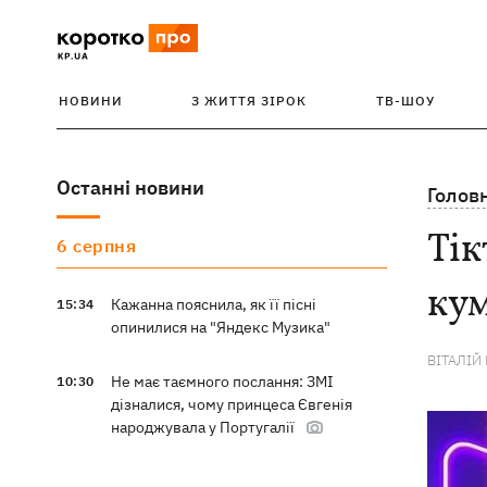
НОВИНИ
З ЖИТТЯ ЗІРОК
ТВ-ШОУ
Останні новини
Голов
Тік
6 серпня
кум
Кажанна пояснила, як її пісні
15:34
опинилися на "Яндекс Музика"
ВІТАЛІЙ
Не має таємного послання: ЗМІ
10:30
дізналися, чому принцеса Євгенія
народжувала у Португалії