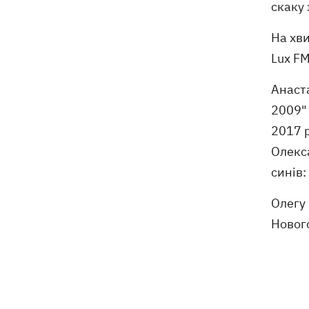
скаку 
На хви
Lux FM
Анаста
2009" 
2017 р
Олекса
синів:
Олегу 
Нового