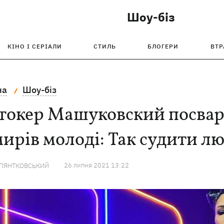
Шоу-біз
КІНО І СЕРІАЛИ
СТИЛЬ
БЛОГЕРИ
ВТР
на
Шоу-біз
токер Машуковский посвар
ирів молоді: Так судити л
26 липня 2021 13:22
 ПЯНТКОВСЬКИЙ