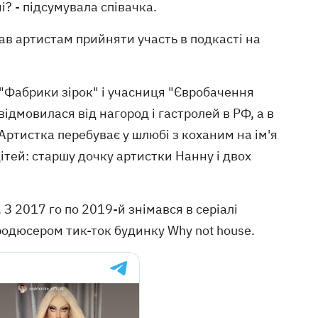
і? - підсумувала співачка.
ав артистам прийняти участь в подкасті на
 "Фабрики зірок" і учасниця "Євробачення
ї відмовилася від нагород і гастролей в РФ, а в
Артистка перебуває у шлюбі з коханим на ім'я
ітей: старшу дочку артистки Нанну і двох
 З 2017 го по 2019-й знімався в серіалі
продюсером тик-ток будинку Why not house.