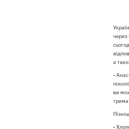
Україн
через 
сьогод
відпов
а тако
- Анас
поколі
ви мо
тримат
Пізні
- Хлоп