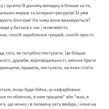
у і зусиль! В даному випадку я більше за те,
іальних мереж та інтернет-ресурсів! Їх уми
совують блогери! На чому вони виховуються?
жди у батьків є час і можливість
ня, спосіб заробляння грошей, спосіб просто
 того, як потрібно поступати. Це більше
ності, дружби, відповідальності, вміння брати
 принципи, правила, постулати, на яких стоїть
ається, якщо буде бійка, ці нафарбовані
ене по обличчю, я ним працюю" або "жах, я
о, що жінка і в палаючу хату ввійде, і коня на