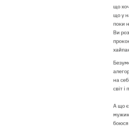
що хоч
що у н
поки н
Ви роз
прокон
хайпа
Безумо
алегор
на себ
світ і
А що є
мужики
боюся 