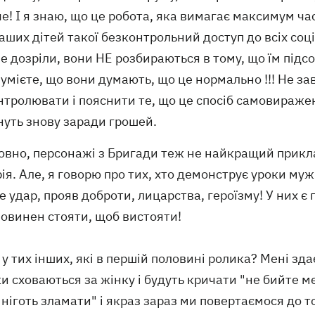
е! І я знаю, що це робота, яка вимагає максимум час
аших дітей такої безконтрольний доступ до всіх соц
е дозріли, вони НЕ розбираються в тому, що їм під
умієте, що вони думають, що це нормально !!! Не зав
тролювати і пояснити те, що це спосіб самовиражен
нуть знову заради грошей.
вно, персонажі з Бригади теж не найкращий приклад
ія. Але, я говорю про тих, хто демонструє уроки муж
е удар, прояв доброти, лицарства, героїзму! У них є
 повинен стояти, щоб вистояти!
 у тих інших, які в першій половині ролика? Мені зд
 сховаються за жінку і будуть кричати "не бийте м
ніготь зламати" і якраз зараз ми повертаємося до тог