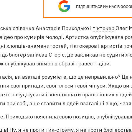
ПІДПИШІТЬСЯ НА НАС В GOOG
ська співачка Анастасія Приходько і
тіктокер
Олег М
відео про кумирів молоді. Артистка опублікувала р
ні хлопців-знаменитостей, тіктокеров і артистів по
ідь блогер записав Сторіс, де закликав не судити лю
ж опублікував знімок в образі травесті-діви.
тасія, ви взагалі розумієте, що це неправильно? Це
ння свої принади, свої плюси і свої мінуси. Якщо ви 
жете засуджувати і знецінювати працю інших людей.
и при собі, а не ставити людей взагалі ні в що, - за
ше,
Приходько
пояснила свою позицію, опублікувавши
ців! Ну, я не проти тик-струму, я не проти блогерст