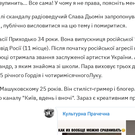
зупинить... Все сама! У чому я не права, поясніть мен
лі скандалу радіоведучий Слава Дьомін запропонув
, публічно висловитися на цю тему і помиритися.
сії Приходько 34 роки. Вона випускниця російської
від Росії (11 місце). Після початку російської агресі
оці отримала звання заслуженої артистки України. 
ндр, з яким знайома зі школи. Пара виховує трьох д
 5 річного Гордія і чотиримісячного
Луку
.
Машуковскому 25 років. Він стиліст-гример і блогер.
 каналу "Київ, вдень і вночі". Зараз є креативним 