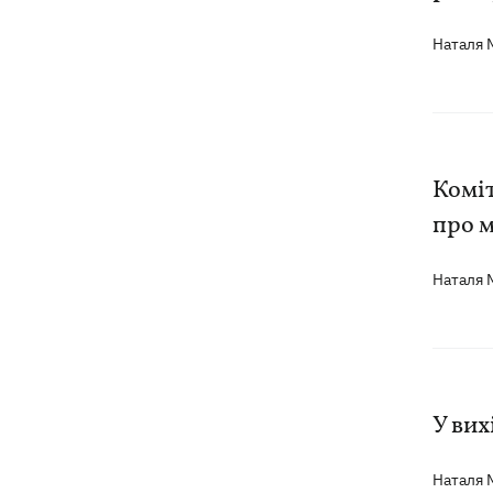
Наталя
Коміт
про 
Наталя
У вих
Наталя