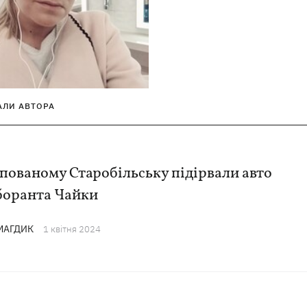
АЛИ АВТОРА
пованому Старобільську підірвали авто
боранта Чайки
 МАГДИК
1 квiтня 2024