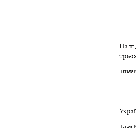
На п
трьох
Наталя
Украї
Наталя