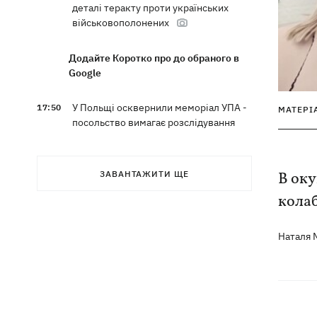
деталі теракту проти українських
військовополонених
Додайте Коротко про до обраного в
Google
У Польщі осквернили меморіал УПА -
17:50
МАТЕРІ
посольство вимагає розслідування
З електрички на Дніпропетровщині
17:27
евакуювали людей – дві години вони
ЗАВАНТАЖИТИ ЩЕ
В оку
під спекою сиділи в полі, - соцмережі
кола
Наталя
Зеленський назвав терміни створення
17:20
українських систем балістики та ПРО
Херсон знеструмлений після нічних
16:38
обстрілів, воду подають за графіком