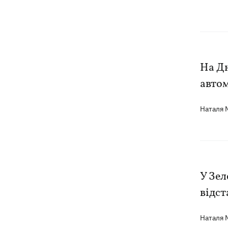
На Д
автом
Наталя
У Зел
відст
Наталя