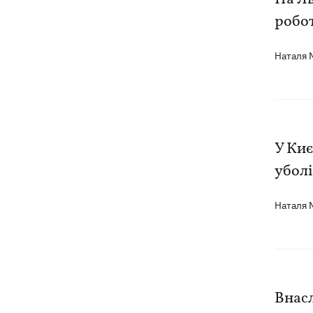
робо
Наталя
У Киє
убол
Наталя
Внасл