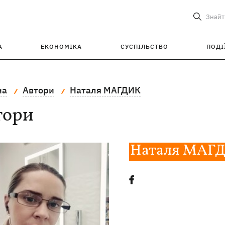
Знайт
А
ЕКОНОМІКА
СУСПІЛЬСТВО
ПОДІ
на
Автори
Наталя МАГДИК
тори
Наталя МАГ