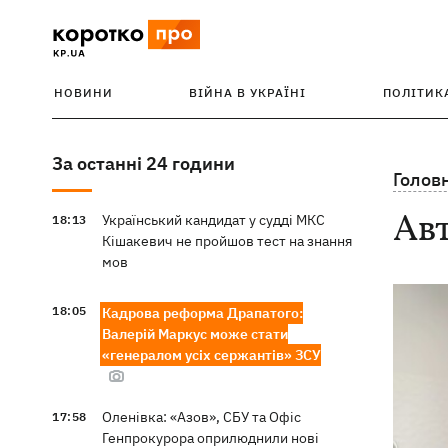
НОВИНИ
ВІЙНА В УКРАЇНІ
ПОЛІТИК
За останні 24 години
Голов
Ав
Український кандидат у судді МКС
18:13
Кішакевич не пройшов тест на знання
мов
18:05
Кадрова реформа Драпатого:
Валерій Маркус може стати
«генералом усіх сержантів» ЗСУ
Оленівка: «Азов», СБУ та Офіс
17:58
Генпрокурора оприлюднили нові