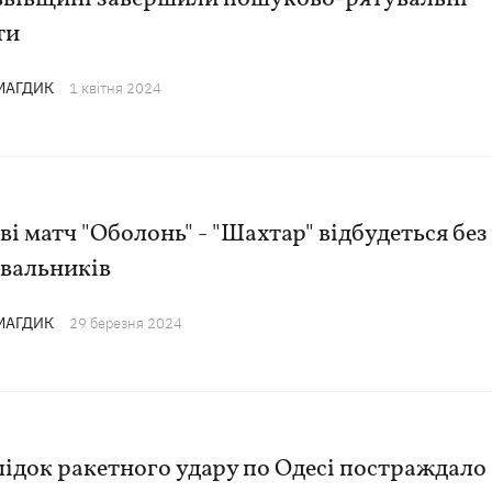
ти
 МАГДИК
1 квiтня 2024
ві матч "Оболонь" - "Шахтар" відбудеться без
івальників
 МАГДИК
29 березня 2024
ідок ракетного удару по Одесі постраждало