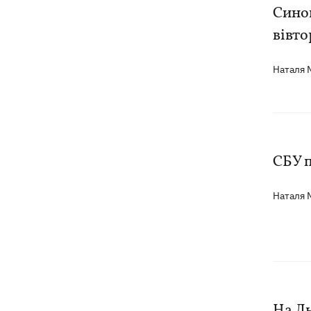
Синоп
Віктор Ющенко отримав посаду в
16:31
вівто
Мінкульті
16:28
Наталя
Замість Балкан - до сміттєзвалища
на Київщині: як українці врятували
чорного грифа Берліна
З послів - та під суд: які перспективи
16:06
справи Ольги Стефанішиної
СБУ 
Кажанна пояснила, як її пісні
15:34
опинилися на "Яндекс Музика"
Наталя
У Львові відкрили виставку палиць,
15:23
присвячену інтернет-феномену зі
Threads
На Л