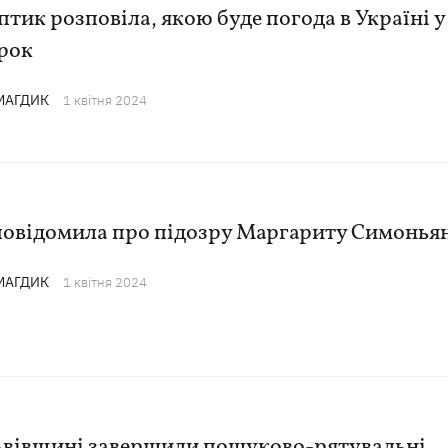
тик розповіла, якою буде погода в Україні у
рок
 МАГДИК
1 квiтня 2024
повідомила про підозру Маргариту Симонья
 МАГДИК
1 квiтня 2024
ьвівщині завершили пошуково-рятувальні