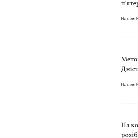
п'яте
Наталя
Метою
Дніст
Наталя
На ко
розі