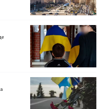
ще
ка