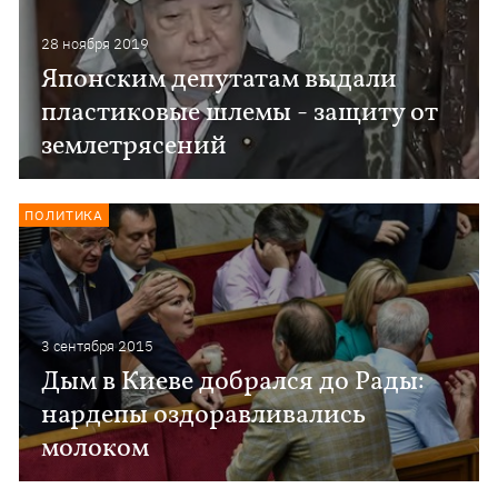
28 ноября 2019
Японским депутатам выдали
пластиковые шлемы - защиту от
землетрясений
ПОЛИТИКА
3 сентября 2015
Дым в Киеве добрался до Рады:
нардепы оздоравливались
молоком