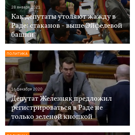
28 января 2021
Как депутаты утоляют жажду в
Раде: стаканов - выше Эйфелевой
башни
ПОЛИТИКА
16 декабря 2020
Депутат Железняк предложил
регистрироваться в Раде не
только зеленой кнопкой