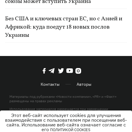
союзы может вступить Украина
Без США и ключевых стран ЕС, но с Азией и
Африкой: куда поедут 18 новых послов
Украины
Контакты
Авторы
Материалы под рубриками «Новости компании», «PR» и «Факт»
размещены на правах рекламы
Использование материалов разрешается при размещении
активной гиперссылки на KP.UA в первом абзаце.
Этот веб-сайт использует cookies для улучшения
взаимодействия с пользователем при посещении веб-
© ООО «ЮЛАВ МЕДИА»,2026. Все права защищены.
сайта. Использование веб-сайта означает согласие с
его
ПОЛИТИКОЙ COOKIES