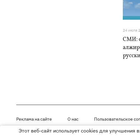
24 июля 
СМИ: 
алжир
русск
Реклама на сайте
О нас
Пользовательское со
Этот веб-сайт использует cookies для улучшения 
Материалы под рубриками «Новости компании», «PR» и «Факт» раз
Использование материалов разрешается при размещении активной г