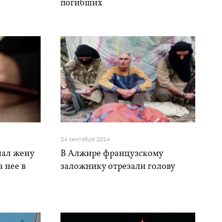
погибших
24 сентября 2014
нал жену
В Алжире французскому
а нее в
заложнику отрезали голову