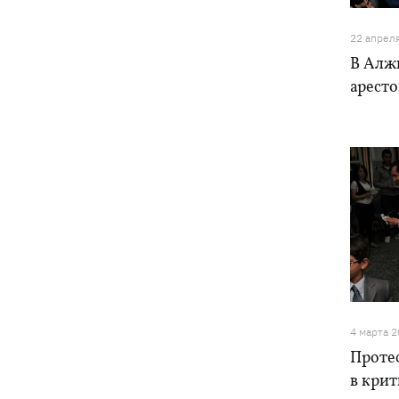
22 апрел
В Алж
арест
4 марта 
Проте
в крит