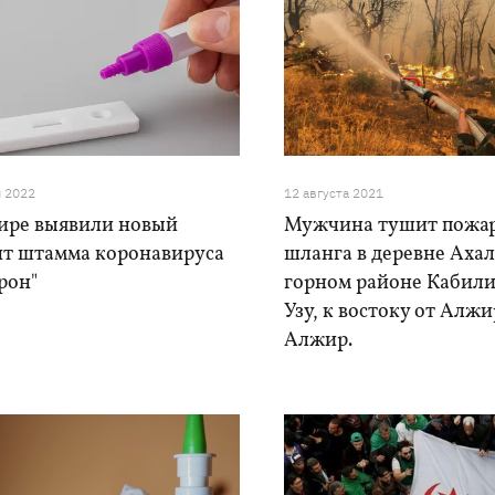
я 2022
12 августа 2021
ире выявили новый
Мужчина тушит пожар
нт штамма коронавируса
шланга в деревне Ахал
рон"
горном районе Кабили
Узу, к востоку от Алжи
Алжир.