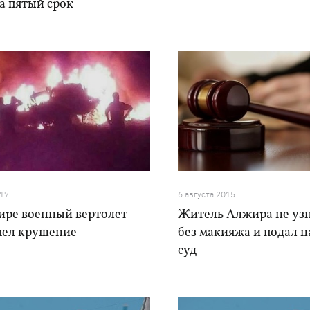
а пятый срок
017
6 августа 2015
ире военный вертолет
Житель Алжира не уз
пел крушение
без макияжа и подал н
суд