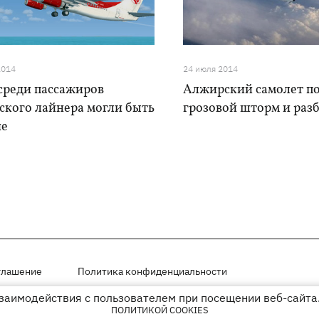
2014
24 июля 2014
среди пассажиров
Алжирский самолет по
ского лайнера могли быть
грозовой шторм и раз
ие
глашение
Политика конфиденциальности
взаимодействия с пользователем при посещении веб-сайта.
мещены на правах рекламы
ПОЛИТИКОЙ COOKIES
иперссылки на KP.UA в первом абзаце.