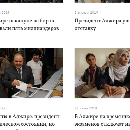
я 2019
3 апреля 2019
ире накануне выборов
Президент Алжира уш
овали пять миллиардеров
отставку
2019
21 июня 2018
сты в Алжире: президент
В Алжире на время ш
ическом состоянии, но
экзаменов отключат и