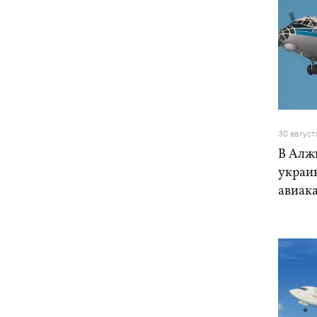
30 август
В Алж
украи
авиак