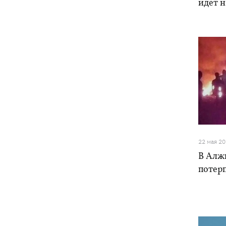
идет н
22 мая 2
В Алж
потер