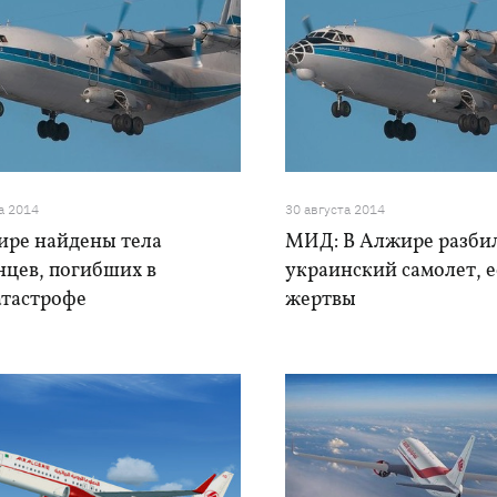
а 2014
30 августа 2014
ире найдены тела
МИД: В Алжире разби
нцев, погибших в
украинский самолет, е
атастрофе
жертвы