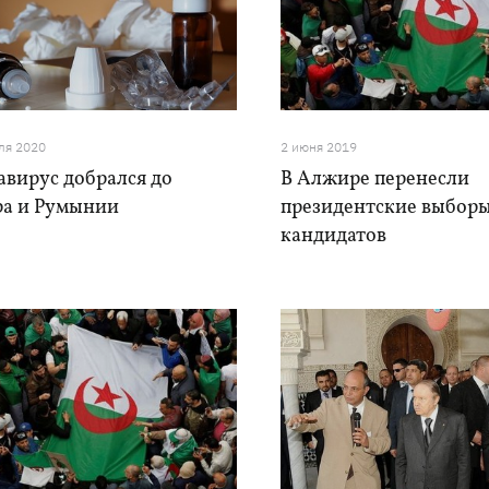
ля 2020
2 июня 2019
авирус добрался до
В Алжире перенесли
а и Румынии
президентские выборы
кандидатов