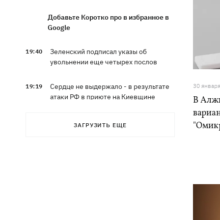
Добавьте Коротко про в избранное в
Google
Зеленский подписал указы об
19:40
увольнении еще четырех послов
Сердце не выдержало - в результате
30 январ
19:19
атаки РФ в приюте на Киевщине
В Алж
погибли собаки
вариа
"Омик
ЗАГРУЗИТЬ ЕЩЕ
Российские дроны уничтожили депо
19:15
"Укрпочты" в Павлограде, погибли
сотрудники
Зеленский учредил новый праздник -
18:43
День войск связи и
кибербезопасности ВСУ