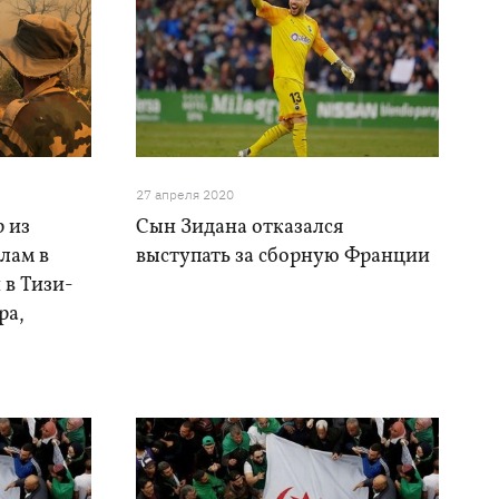
27 апреля 2020
 из
Сын Зидана отказался
лам в
выступать за сборную Франции
 в Тизи-
ра,