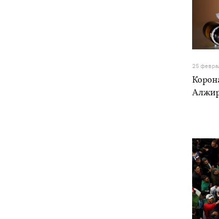
Украинский кандидат в судьи МКС
18:13
Кишакевич не прошел тест на знание
языков
18:05
Кадровая реформа Драпатого:
Валерий Маркус может стать
25 февра
«генералом всех сержантов» ВСУ
Корон
Алжир
Оленивка: «Азов», СБУ и Офис
17:58
Генпрокурора обнародовали новые
детали теракта против украинских
военнопленных
В Польше осквернили могилы УПА -
17:50
посольство требует расследования
Из электрички на Днепропетровщине
17:27
эвакуировали людей - два часа они на
жаре сидели в поле, - соцсети