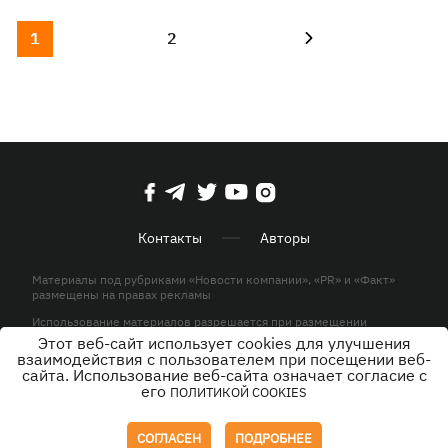
1
2
Контакты
Авторы
Материалы под рубриками «Новости компании», «PR» и «Факт»
размещены на правах рекламы
Использование материалов разрешается при размещении
активной гиперссылки на KP.UA в первом абзаце.
Этот веб-сайт использует cookies для улучшения
взаимодействия с пользователем при посещении веб-
© ООО «ЮЛАВ МЕДИА»,2026. Все права защищены.
сайта. Использование веб-сайта означает согласие с
его
ПОЛИТИКОЙ COOKIES
Дизайн
СОГЛАСЕН
ПОДРОБНЕЕ