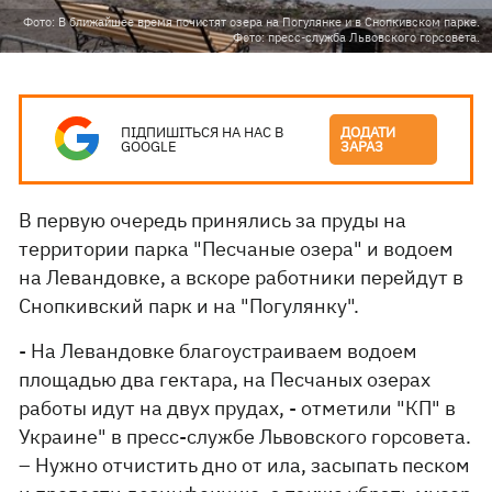
Фото: В ближайшее время почистят озера на Погулянке и в Снопкивском парке.
Фото: пресс-служба Львовского горсовета.
ПІДПИШІТЬСЯ НА НАС В
ДОДАТИ
GOOGLE
ЗАРАЗ
В первую очередь принялись за пруды на
территории парка "Песчаные озера" и водоем
на Левандовке, а вскоре работники перейдут в
Снопкивский парк и на "Погулянку".
- На Левандовке благоустраиваем водоем
площадью два гектара, на Песчаных озерах
работы идут на двух прудах, - отметили "КП" в
Украине" в пресс-службе Львовского горсовета.
– Нужно отчистить дно от ила, засыпать песком