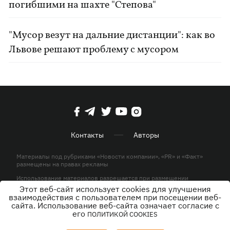
погибшими на шахте "Степова"
"Мусор везут на дальние дистанции": как во
Львове решают проблему с мусором
Контакты
Авторы
Материалы под рубриками «Новости компании», «PR» и «Факт»
размещены на правах рекламы
Использование материалов разрешается при размещении
активной гиперссылки на KP.UA в первом абзаце.
Этот веб-сайт использует cookies для улучшения
взаимодействия с пользователем при посещении веб-
© ООО «ЮЛАВ МЕДИА»,2026. Все права защищены.
сайта. Использование веб-сайта означает согласие с
его
ПОЛИТИКОЙ COOKIES
Дизайн