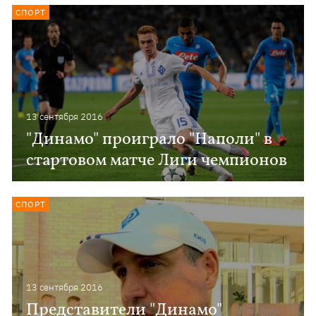
СПОРТ
13 сентября 2016
"Динамо" проиграло "Наполи" в
стартовом матче Лиги чемпионов
СПОРТ
13 сентября 2016
Представители "Динамо"