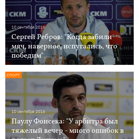
10 сентября 2016
Сергей Ребров: "Когда забили
мяч, наверное, испугались, что
победим"
СПОРТ
10 сентября 2016
Паулу Фонсека: "У арбитра был
тяжелый вечер - много ошибок в