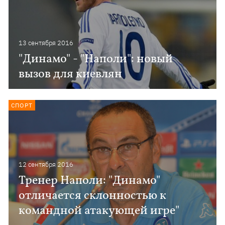
13 сентября 2016
"Динамо" - "Наполи": новый
вызов для киевлян
СПОРТ
12 сентября 2016
Тренер Наполи: "Динамо"
отличается склонностью к
командной атакующей игре"