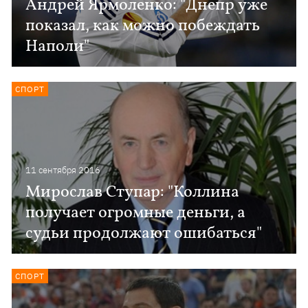
Андрей Ярмоленко: "Днепр уже
показал, как можно побеждать
Наполи"
СПОРТ
11 сентября 2016
Мирослав Ступар: "Коллина
получает огромные деньги, а
судьи продолжают ошибаться"
СПОРТ