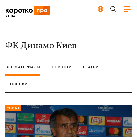
ФК Динамо Киев
ВСЕ МАТЕРИАЛЫ
НОВОСТИ
СТАТЬИ
КОЛОНКИ
СПОРТ