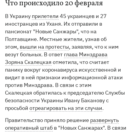
Что происходило 20 февраля
В Украину
прилетели
45 украинцев и 27
иностранцев из Уханя. Их отправили в
пансионат "Новые Санжары", что на
Полтавщине. Местные жители, узнав об
этом,
вышли на протесты
, заявляя, что к ним
везут больных. В ответ
глава Минздрава
Зоряна Скалецкая
отметила, что считает
панику вокруг коронавируса искусственной и
видит в ней признаки информационной атаки
против Минздрава. В связи с этим
Скалецкая обратилась к председателю Службы
безопасности Украины Ивану Баканову с
просьбой
отреагировать на эти случаи
.
Правительство приняло решение
развернуть
оперативный штаб
в "Новых Санжарах". В связи