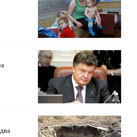
ра
 два