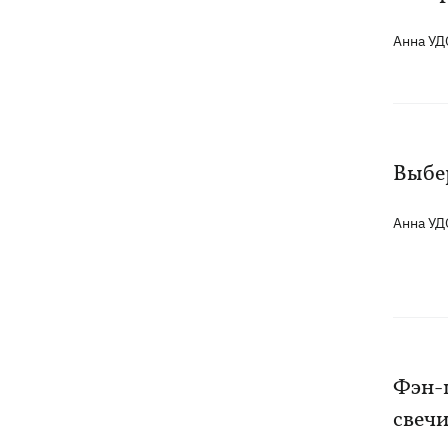
Анна У
Выбе
Анна У
Фэн-ш
свечи