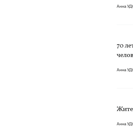
Анна У
70 ле
челов
Анна У
Жите
Анна У