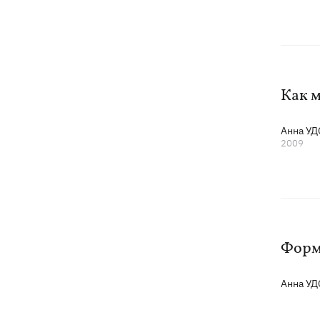
Как 
Анна У
2009
Форм
Анна У