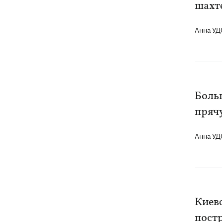
президентства пообещал
шахт
поддерживать Украину в борьбе с РФ
Анна У
Больш
пряч
Анна У
Киев
постр