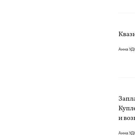
Кваз
Анна У
Запла
Купл
и во
Анна У