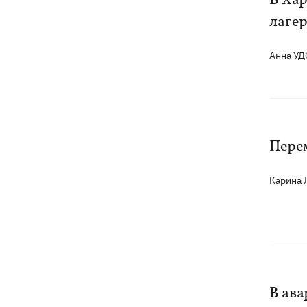
В Ха
лагер
В Будапеште после обмеления Дуная
19:16
подняли со дна мотоцикл вермахта и
Анна У
останки двух солдат
19:00
Анекдоты и мемы недели: прилеты-
прилеты, идите на болота и
украинский Джеймс Бонд с
кабачками
Перем
Тысяча незаконно списанных мужчин
18:53
Карина
- суд заключил под стражу экс-
начальника Мукачевского ТЦК
Дроны ВСУ поразили 10
18:48
электроподстанций, 6 судов
"теневого флота" и базу ФСБ в Крыму
В ава
Навроцкий в годовщину своего
18:20