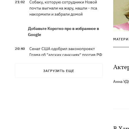
Собаку, которую сотрудники Новой
21:02
почты выгнали на жару, нашли - пса
накормили и забрали домой
Добавьте Коротко про в избранное в
Google
МАТЕРИ
Сенат США одобрил законопроект
20:40
Грэма об "адских санкциях" против РФ
Акте
Зеленский впервые прибыл в Сербию
20:14
ЗАГРУЗИТЬ ЕЩЕ
и рассказал о целях визита
Анна У
Во Львове ввели карантинные
20:04
ограничения из-за обнаружения
бешенства у кота
Украина и Польша завершили
19:49
эксгумацию жертв Волынской
трагедии в двух селах на Волыни