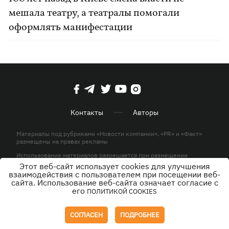
мешала театру, а театралы помогали
оформлять манифестации
Контакты
Авторы
Материалы под рубриками «Новости компании», «PR» и «Факт»
размещены на правах рекламы
Использование материалов разрешается при размещении
активной гиперссылки на KP.UA в первом абзаце.
Этот веб-сайт использует cookies для улучшения
взаимодействия с пользователем при посещении веб-
© ООО «ЮЛАВ МЕДИА»,2026. Все права защищены.
сайта. Использование веб-сайта означает согласие с
его
ПОЛИТИКОЙ COOKIES
Дизайн
СОГЛАСЕН
ПОДРОБНЕЕ