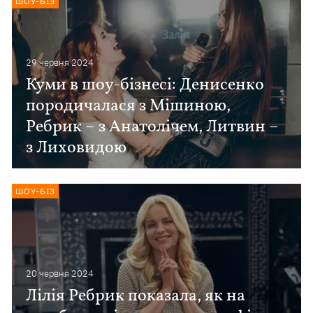
ШОУ-БІЗ
29 червня 2024
Куми в шоу-бізнесі: Денисенко
породичалася з Мішиною,
Ребрик – з Анатолічем, Литвин –
з Лиховидою
ШОУ-БІЗ
20 червня 2024
Лілія Ребрик показала, як на