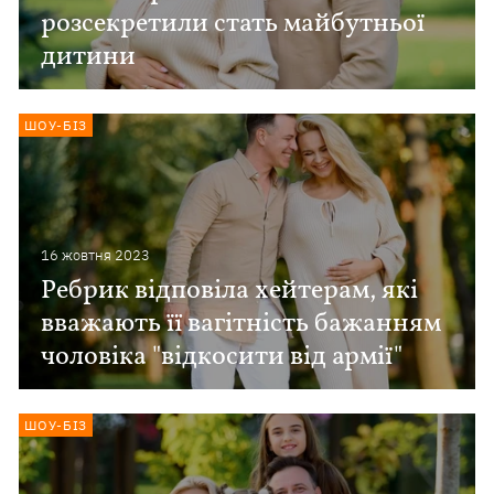
розсекретили стать майбутньої
дитини
ШОУ-БІЗ
16 жовтня 2023
Ребрик відповіла хейтерам, які
вважають її вагітність бажанням
чоловіка "відкосити від армії"
ШОУ-БІЗ