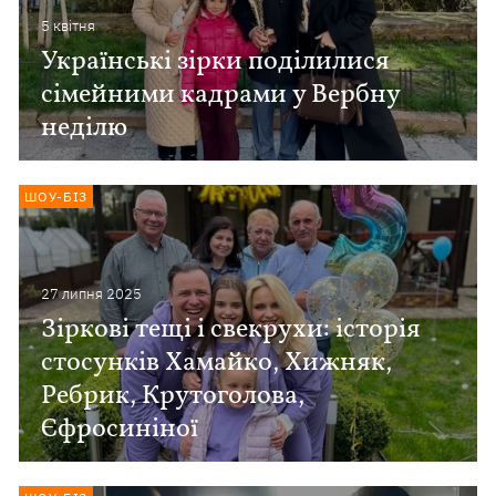
5 квiтня
Українські зірки поділилися
сімейними кадрами у Вербну
неділю
ШОУ-БІЗ
27 липня 2025
Зіркові тещі і свекрухи: історія
стосунків Хамайко, Хижняк,
Ребрик, Крутоголова,
Єфросиніної