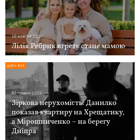
10 жовтня 2023
Лілія Ребрик втретє стане мамою
ШОУ-БІЗ
13 травня 2023
Зіркова нерухомість: Данилко
показав квартиру на Хрещатику,
а Мірошниченко – на берегу
Дніпра