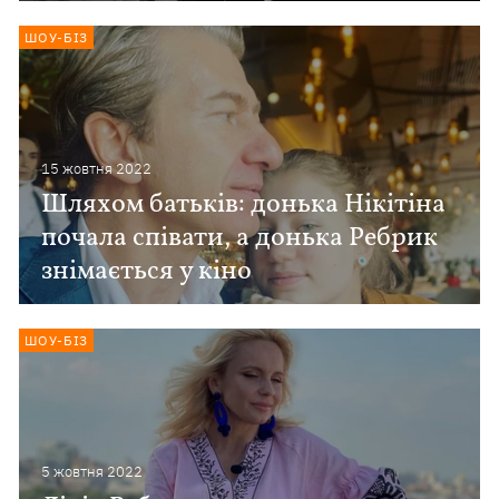
ШОУ-БІЗ
15 жовтня 2022
Шляхом батьків: донька Нікітіна
почала співати, а донька Ребрик
знімається у кіно
ШОУ-БІЗ
5 жовтня 2022