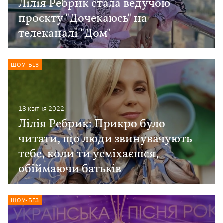
Лілія Ребрик стала ведучою
проєкту "Дочекаюсь" на
телеканалі "Дом"
ШОУ-БІЗ
18 квiтня 2022
Лілія Ребрик: Прикро було
читати, що люди звинувачують
тебе, коли ти усміхаєшся,
обіймаючи батьків
ШОУ-БІЗ