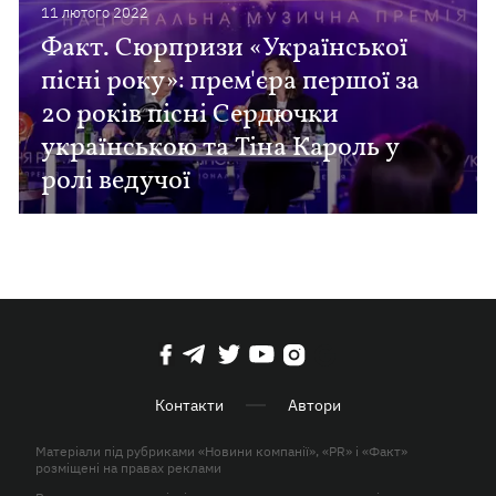
11 лютого 2022
Факт. Сюрпризи «Української
пісні року»: прем'єра першої за
20 років пісні Сердючки
українською та Тіна Кароль у
ролі ведучої
Контакти
Автори
Матеріали під рубриками «Новини компанії», «PR» і «Факт»
розміщені на правах реклами