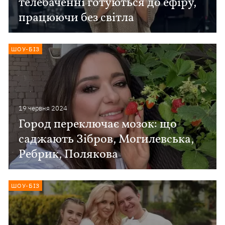
телебаченні готуються до ефіру,
працюючи без світла
ШОУ-БІЗ
19 червня 2024
Город переключає мозок: що
саджають Зібров, Могилевська,
Ребрик, Полякова
ШОУ-БІЗ