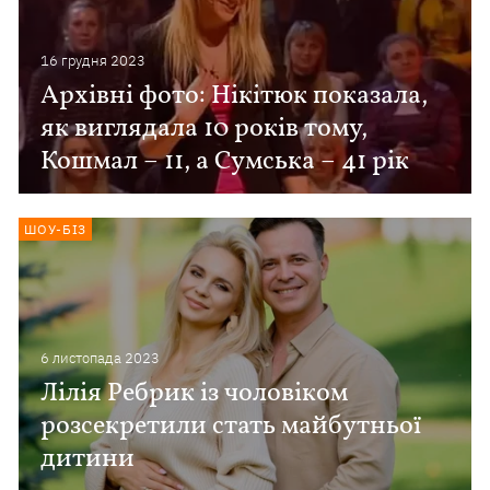
16 грудня 2023
Архівні фото: Нікітюк показала,
як виглядала 10 років тому,
Кошмал – 11, а Сумська – 41 рік
ШОУ-БІЗ
6 листопада 2023
Лілія Ребрик із чоловіком
розсекретили стать майбутньої
дитини