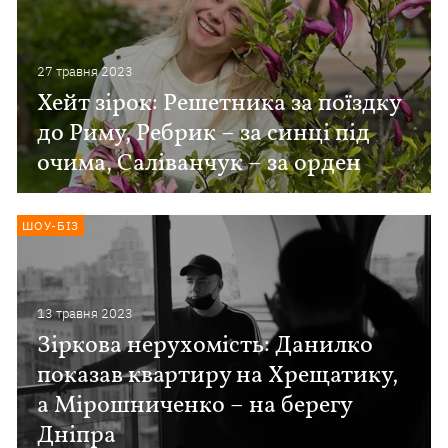
27 травня 2023
Хейт зірок: Решетника за поїздку
до Риму, Ребрик – за синці під
очима, Саліванчук – за орден
ШОУ-БІЗ
13 травня 2023
Зіркова нерухомість: Данилко
показав квартиру на Хрещатику,
а Мірошниченко – на берегу
Дніпра