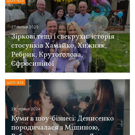
ШОУ-БІЗ
27 липня 2025
Зіркові тещі і свекрухи: історія
стосунків Хамайко, Хижняк,
Ребрик, Крутоголова,
Єфросиніної
ШОУ-БІЗ
29 червня 2024
Куми в шоу-бізнесі: Денисенко
породичалася з Мішиною,