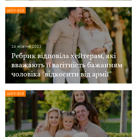
ШОУ-БІЗ
16 жовтня 2023
Ребрик відповіла хейтерам, які
вважають її вагітність бажанням
чоловіка "відкосити від армії"
ШОУ-БІЗ