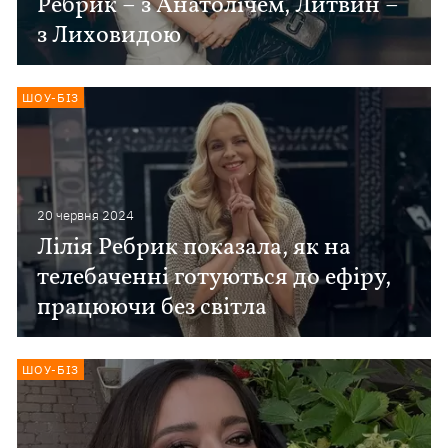
Ребрик – з Анатолічем, Литвин –
з Лиховидою
ШОУ-БІЗ
20 червня 2024
Лілія Ребрик показала, як на
телебаченні готуються до ефіру,
працюючи без світла
ШОУ-БІЗ