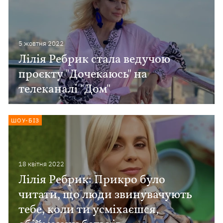
5 жовтня 2022
Лілія Ребрик стала ведучою
проєкту "Дочекаюсь" на
телеканалі "Дом"
ШОУ-БІЗ
18 квiтня 2022
Лілія Ребрик: Прикро було
читати, що люди звинувачують
тебе, коли ти усміхаєшся,