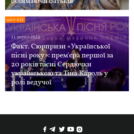
обіймаючи батьків
ШОУ-БІЗ
11 лютого 2022
Факт. Сюрпризи «Української
пісні року»: прем'єра першої за
20 років пісні Сердючки
українською та Тіна Кароль у
ролі ведучої