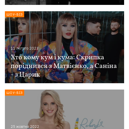
ШОУ-БІЗ
11 лютого 2023
Хто кому кум і кума: Скрипка
поріднився з Матвієнко, а Саніна
- з Царик
ШОУ-БІЗ
25 жовтня 2022