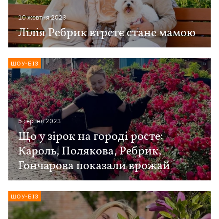
10 жовтня 2023
Лілія Ребрик втретє стане мамою
ШОУ-БІЗ
5 серпня 2023
Що у зірок на городі росте:
Кароль, Полякова, Ребрик,
Гончарова показали врожай
ШОУ-БІЗ