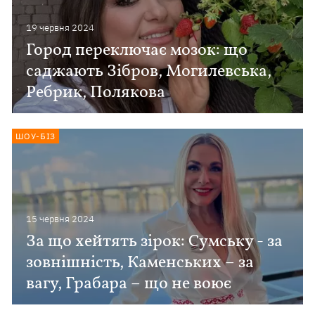
19 червня 2024
Город переключає мозок: що
саджають Зібров, Могилевська,
Ребрик, Полякова
ШОУ-БІЗ
15 червня 2024
За що хейтять зірок: Сумську - за
зовнішність, Каменських – за
вагу, Грабара – що не воює