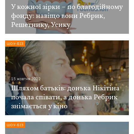
У кожної зірки – по благодійному
фонду: навіщо вони Ребрик,
Решетнику, Усику
ШОУ-БІЗ
15 жовтня 2022
Шляхом батьків: донька Нікітіна
почала співати, а донька Ребрик
знімається у кіно
ШОУ-БІЗ