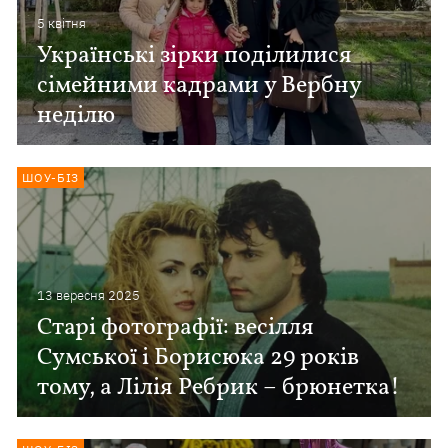
5 квiтня
Українські зірки поділилися
сімейними кадрами у Вербну
неділю
ШОУ-БІЗ
13 вересня 2025
Старі фотографії: весілля
Сумської і Борисюка 29 років
тому, а Лілія Ребрик – брюнетка!