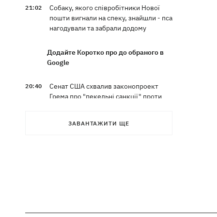
Собаку, якого співробітники Нової
21:02
пошти вигнали на спеку, знайшли - пса
нагодували та забрали додому
Додайте Коротко про до обраного в
Google
Сенат США схвалив законопроект
20:40
Грема про "пекельні санкції" проти
РФ
ЗАВАНТАЖИТИ ЩЕ
Зеленський вперше прибув до Сербії
20:14
та розповів про цілі візиту
У Львові запровадили карантинні
20:04
обмеження через виявлення сказу в
кота
Україна та Польща завершили
19:49