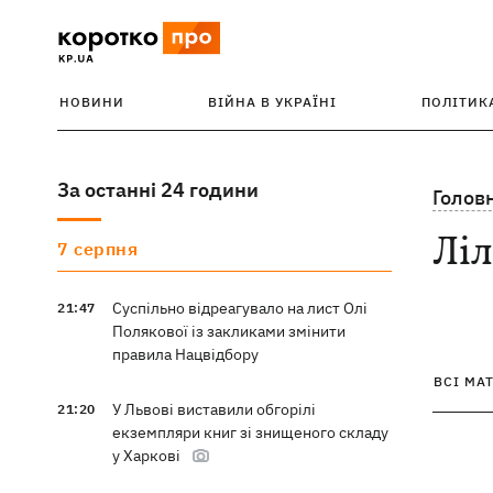
НОВИНИ
ВІЙНА В УКРАЇНІ
ПОЛІТИК
За останні 24 години
Голов
Ліл
7 серпня
Суспільно відреагувало на лист Олі
21:47
Полякової із закликами змінити
правила Нацвідбору
ВСІ МА
У Львові виставили обгорілі
21:20
екземпляри книг зі знищеного складу
у Харкові