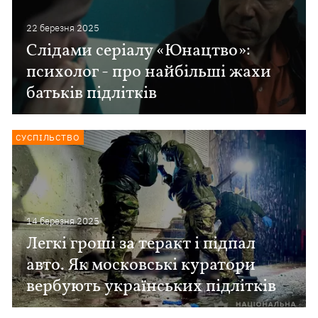
22 березня 2025
Слідами серіалу «Юнацтво»:
психолог - про найбільші жахи
батьків підлітків
СУСПІЛЬСТВО
14 березня 2025
Легкі гроші за теракт і підпал
авто. Як московські куратори
вербують українських підлітків