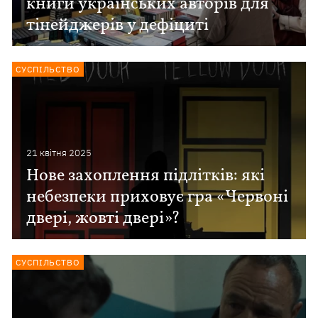
книги українських авторів для
тінейджерів у дефіциті
СУСПІЛЬСТВО
21 квiтня 2025
Нове захоплення підлітків: які
небезпеки приховує гра «Червоні
двері, жовті двері»?
СУСПІЛЬСТВО