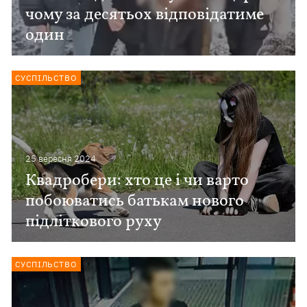
чому за десятьох відповідатиме
один
СУСПІЛЬСТВО
25 вересня 2024
Квадробери: хто це і чи варто
побоюватись батькам нового
підліткового руху
СУСПІЛЬСТВО