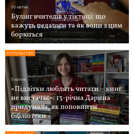
30 квiтня
Булінг вчителів у тіктоці: що
кажуть педагоги та як вони з цим
борються
СУСПІЛЬСТВО
5 квiтня
«Підлітки люблять читати – книг
не вистачає»: 13-річна Дарина
придумала, як поповнити
бібліотеки