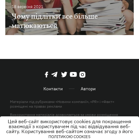
18 вересня 2021
Чому підлітки все більше
матюкаються
Контакти
Автори
Матеріали під рубриками «Новини компанії», «PR» і «Факт»
розміщені на правах реклами
Використання матеріалів дозволяється за умови розміщення
активного гіперпосилання на KP.UA в першому абзаці.
Цей веб-сайт використовує cookies для покращення
взаємодії з користувачем під час відвідування веб-
© ТОВ «ЮЛАВ МЕДІА» 2026. Всі права захищені.
сайту. Користування веб-сайтом означає згоду з його
ПОЛІТИКОЮ COOKIES