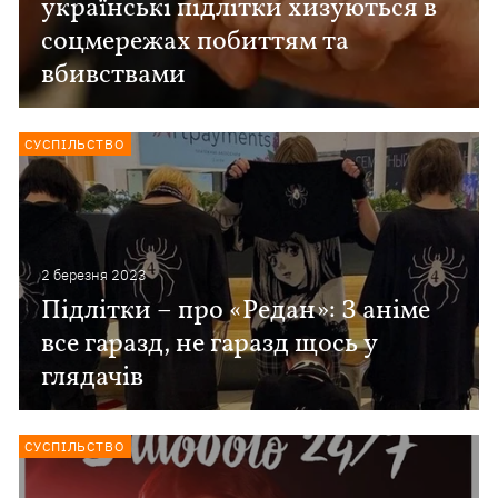
українські підлітки хизуються в
соцмережах побиттям та
вбивствами
СУСПІЛЬСТВО
2 березня 2023
Підлітки – про «Редан»: З аніме
все гаразд, не гаразд щось у
глядачів
СУСПІЛЬСТВО