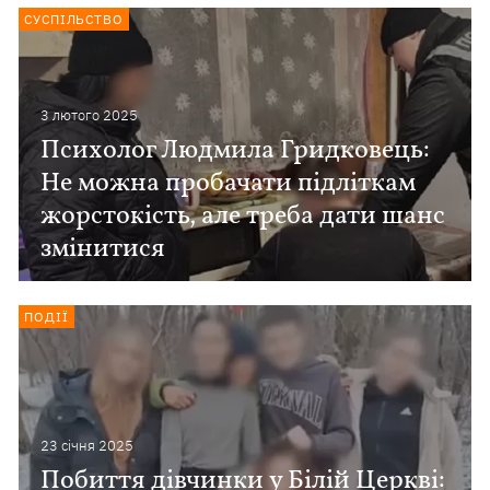
СУСПІЛЬСТВО
3 лютого 2025
Психолог Людмила Гридковець:
Не можна пробачати підліткам
жорстокість, але треба дати шанс
змінитися
ПОДІЇ
23 сiчня 2025
Побиття дівчинки у Білій Церкві: