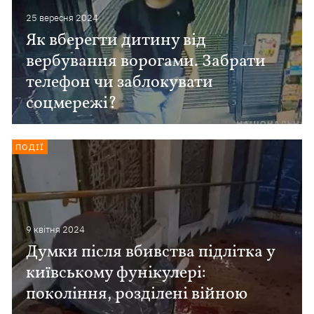
25 вересня 2024
Як вберегти дитину від
вербування ворогами. Забрати
телефон чи заблокувати
соцмережі?
ПОДІЇ
9 квiтня 2024
Думки після вбивства підлітка у
київському фунікулері:
покоління, розділені війною