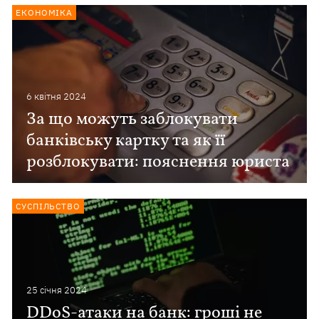
ЕКОНОМІКА
6 квiтня 2024
За що можуть заблокувати
банківську картку та як її
розблокувати: пояснення юриста
СУСПІЛЬСТВО
25 сiчня 2024
DDoS-атаки на банк: гроші не