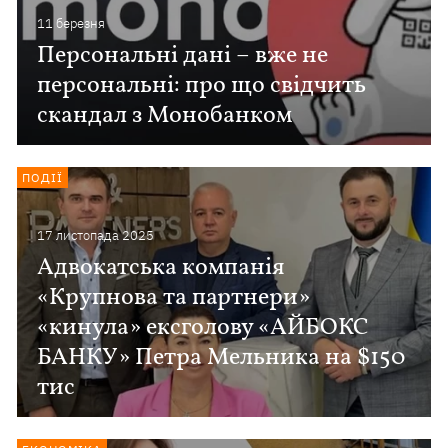
11 березня
Персональні дані – вже не
персональні: про що свідчить
скандал з Монобанком
ПОДІЇ
17 листопада 2025
Адвокатська компанія
«Крупнова та партнери»
«кинула» ексголову «АЙБОКС
БАНКУ» Петра Мельника на $150
тис