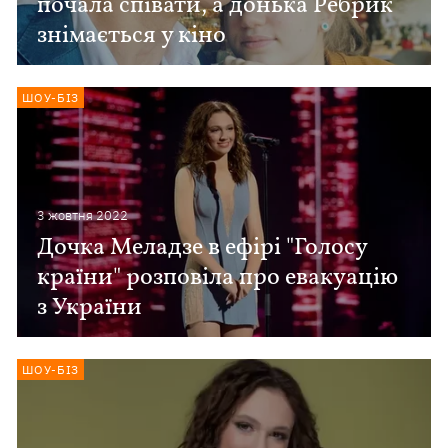
почала співати, а донька Ребрик
знімається у кіно
ШОУ-БІЗ
3 жовтня 2022
Дочка Меладзе в ефірі "Голосу
країни" розповіла про евакуацію
з України
ШОУ-БІЗ