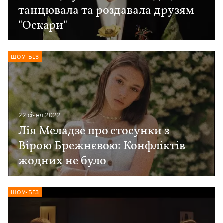
танцювала та роздавала друзям
"Оскари"
ШОУ-БІЗ
22 сiчня 2022
Лія Меладзе про стосунки з
Вірою Брежнєвою: Конфліктів
жодних не було
ШОУ-БІЗ