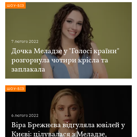
ШОУ-БІЗ
7 лютого 2022
Дочка Меладзе у "Голосі країни"
розгорнула чотири крісла та
заплакала
ШОУ-БІЗ
6 лютого 2022
Віра Брежнєва відгуляла ювілей у
Києві: цілувалася з Меладзе,