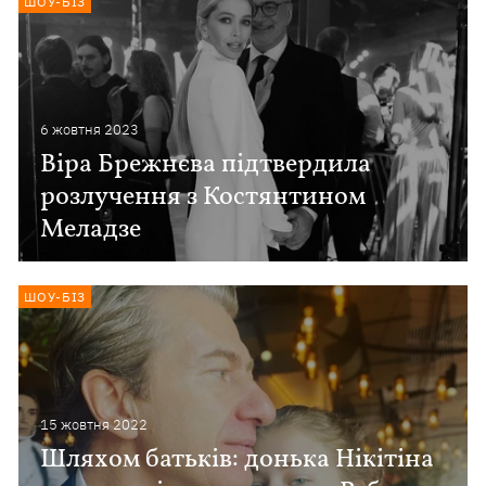
ШОУ-БІЗ
6 жовтня 2023
Віра Брежнєва підтвердила
розлучення з Костянтином
Меладзе
ШОУ-БІЗ
15 жовтня 2022
Шляхом батьків: донька Нікітіна