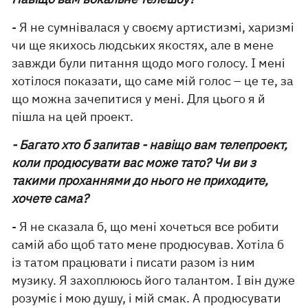
- Я не сумнівалася у своєму артистизмі, харизмі
чи ще якихось людських якостях, але в мене
завжди були питання щодо мого голосу. І мені
хотілося показати, що саме мій голос – це те, за
що можна зачепитися у мені. Для цього я й
пішла на цей проект.
- Багато хто б запитав - навіщо вам телепроект,
коли продюсувати вас може тато? Чи ви з
такими проханнями до нього не приходите,
хочете сама?
- Я не сказала б, що мені хочеться все робити
самій або щоб тато мене продюсував. Хотіла б
із татом працювати і писати разом із ним
музику. Я захоплююсь його талантом. І він дуже
розуміє і мою душу, і мій смак. А продюсувати