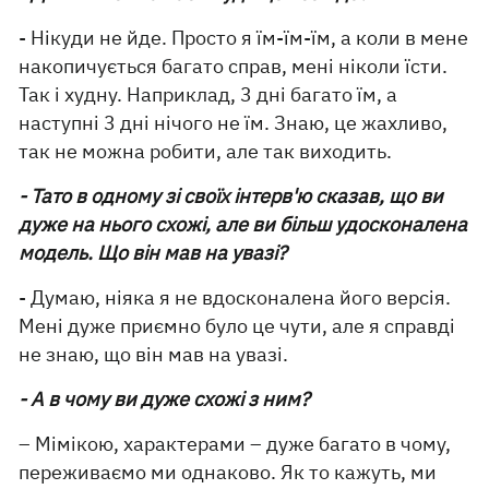
- Нікуди не йде. Просто я їм-їм-їм, а коли в мене
накопичується багато справ, мені ніколи їсти.
Так і худну. Наприклад, 3 дні багато їм, а
наступні 3 дні нічого не їм. Знаю, це жахливо,
так не можна робити, але так виходить.
- Тато в одному зі своїх інтерв'ю сказав, що ви
дуже на нього схожі, але ви більш удосконалена
модель. Що він мав на увазі?
- Думаю, ніяка я не вдосконалена його версія.
Мені дуже приємно було це чути, але я справді
не знаю, що він мав на увазі.
- А в чому ви дуже схожі з ним?
– Мімікою, характерами – дуже багато в чому,
переживаємо ми однаково. Як то кажуть, ми