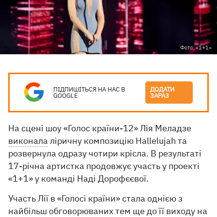
Фото: «1+1»
ПІДПИШІТЬСЯ НА НАС В
ДОДАТИ
GOOGLE
ЗАРАЗ
На сцені шоу «Голос країни-12» Лія Меладзе
виконала
ліричну композицію Hallelujah та
розвернула одразу чотири крісла. В результаті
17-річна артистка продовжує участь у проекті
«1+1» у команді Наді Дорофєєвої.
Участь Лії в «Голосі країни» стала однією з
найбільш обговорюваних тем ще до її виходу на