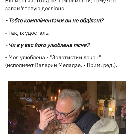
Він мені часто каже компліменти, тому я не
запам'ятовую дослівно.
- Тобто компліментами ви не обділені?
- Так, їх удосталь.
- Чи є у вас його улюблена пісня?
- Моя улюблена - "Золотистий локон"
(исполняет Валерий Меладзе. - Прим. ред.).