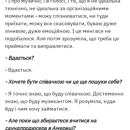
- І про музичні, і в голосі, і те, що я не ідеальна
технічно, не ідеальна за організаційними
моментами - можу спізнюватися, не туди
приїхати, можу все скасовувати, буваю дуже
лінивою, дуже емоційною. І це мені все не
подобалося. Але потім зрозуміла, що треба це
приймати та виправлятися.
- Вдається?
- Вдається.
- Хочете бути співачкою чи це ще пошуки себе?
- Я точно знаю, що буду співачкою. Достеменно
знаю, що буду музикантом. Я розуміла, куди
йду і чим хочу займатися.
- Але поки що збираєтеся вчитися на
саундпродюсера в Америці?