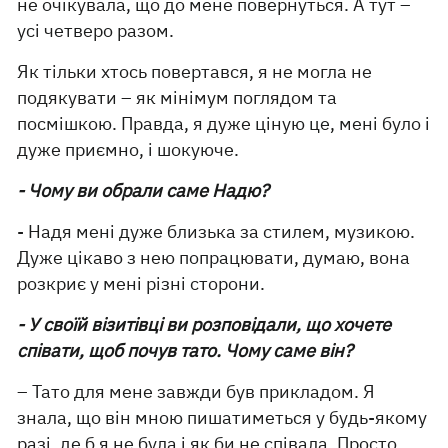
не очікувала, що до мене повернуться. А тут –
усі четверо разом.
Як тільки хтось повертався, я не могла не
подякувати – як мінімум поглядом та
посмішкою. Правда, я дуже ціную це, мені було і
дуже приємно, і шокуюче.
- Чому ви обрали саме Надю?
- Надя мені дуже близька за стилем, музикою.
Дуже цікаво з нею попрацювати, думаю, вона
розкриє у мені різні сторони.
- У своїй візитівці ви розповідали, що хочете
співати, щоб почув тато. Чому саме він?
– Тато для мене завжди був прикладом. Я
знала, що він мною пишатиметься у будь-якому
разі, де б я не була і як би не співала. Просто