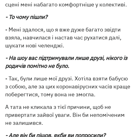
сцені мені набагато комфортніше у колективі.
- То чому пішли?
- Мені здалося, що я вже дуже багато звідти
взяла, навчилася і настав час рухатися далі,
шукати нові челенджі.
- На шоу вас підтримували лише друзі, нікого із
родичів помітно не було.
- Так, були лише мої друзі. Хотіла взяти бабусю
з собою, але за цих коронавірусних часів краще
поберегтися, тому вона не змогла.
А тата не кликала з тієї причини, щоб не
привертати зайвої уваги. Він би непоміченим
не залишився.
- Але він би пішов, якби ви попросили?