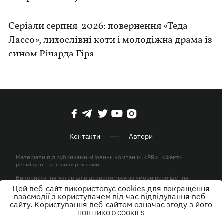
Серіали серпня-2026: повернення «Теда
Лассо», лихослівні коти і молодіжна драма із
сином Річарда Гіра
Контакти
Автори
Матеріали під рубриками «Новини компанії», «PR» і «Факт»
розміщені на правах реклами
Використання матеріалів дозволяється за умови розміщення
активного гіперпосилання на KP.UA в першому абзаці.
Цей веб-сайт використовує cookies для покращення
взаємодії з користувачем під час відвідування веб-
© ТОВ «ЮЛАВ МЕДІА» 2026. Всі права захищені.
сайту. Користування веб-сайтом означає згоду з його
ПОЛІТИКОЮ COOKIES