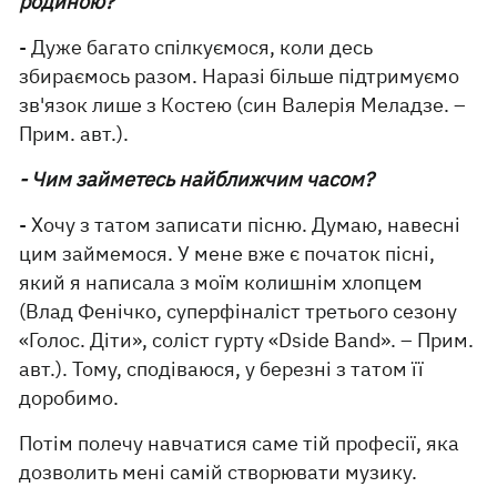
родиною?
- Дуже багато спілкуємося, коли десь
збираємось разом. Наразі більше підтримуємо
зв'язок лише з Костею (син Валерія Меладзе. –
Прим. авт.).
- Чим займетесь найближчим часом?
- Хочу з татом записати пісню. Думаю, навесні
цим займемося. У мене вже є початок пісні,
який я написала з моїм колишнім хлопцем
(Влад Фенічко, суперфіналіст третього сезону
«Голос. Діти», соліст гурту «Dside Band». – Прим.
авт.). Тому, сподіваюся, у березні з татом її
доробимо.
Потім полечу навчатися саме тій професії, яка
дозволить мені самій створювати музику.