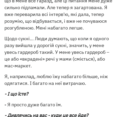
що в мене все гаразд, але ці питання мене дуже
сильно підламали. Але тепер я загартована. Я
вже переварила всі інтерв'ю, які дала, тепер
розумію, що відбувається, і вже не почуваюся
розгубленою. Мені набагато легше.
Щодо сукні... Люди думають, що коли я одного
разу вийшла у дорогій сукні, значить, у мене
увесь гардероб такий. У мене увесь гардероб –
це або «вкрадені» речі у мами (сміється), або
мас-маркет.
Я, наприклад, люблю їжу набагато більше, ніж
одягатися. І багато на неї витрачаю.
- І що їсте?
- Я просто дуже багато їм.
- Дивлячись на вас - куди це все йде?