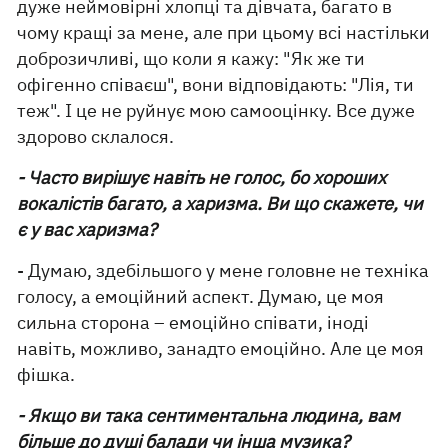
дуже неймовірні хлопці та дівчата, багато в
чому кращі за мене, але при цьому всі настільки
доброзичливі, що коли я кажу: "Як же ти
офігенно співаєш", вони відповідають: "Лія, ти
теж". І це не руйнує мою самооцінку. Все дуже
здорово склалося.
- Часто вирішує навіть не голос, бо хороших
вокалістів багато, а харизма. Ви що скажете, чи
є у вас харизма?
- Думаю, здебільшого у мене головне не техніка
голосу, а емоційний аспект. Думаю, це моя
сильна сторона – емоційно співати, іноді
навіть, можливо, занадто емоційно. Але це моя
фішка.
- Якщо ви така сентиментальна людина, вам
більше до душі балади чи інша музика?