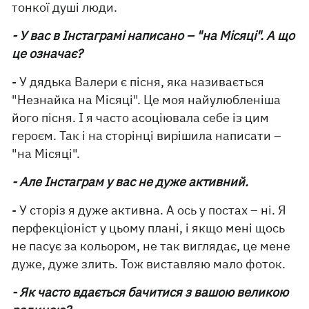
тонкої душі люди.
- У вас в Інстаграмі написано – "на Місяці". А що
це означає?
- У дядька Валери є пісня, яка називається
"Незнайка на Місяці". Це моя найулюбленіша
його пісня. І я часто асоціювала себе із цим
героєм. Так і на сторінці вирішила написати –
"на Місяці".
- Але Інстаграм у вас не дуже активний.
- У сторіз я дуже активна. А ось у постах – ні. Я
перфекціоніст у цьому плані, і якщо мені щось
не пасує за кольором, не так виглядає, це мене
дуже, дуже злить. Тож виставляю мало фоток.
- Як часто вдається бачитися з вашою великою