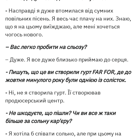
- Насправді я дуже втомилася від сумних
повільних пісень. Я весь час плачу на них. Знаю,
що я на цьому виїжджаю, але мені хочеться
чогось нового.
– Вас легко пробити на сльозу?
– Дуже. Я все дуже близько приймаю до серця.
- Пишуть, що це ви створили гурт FAR FOR, де до
жовтня минулого року були однією із солісток.
- Ні, не я створила гурт. Її створював
продюсерський центр.
- Не шкодуєте, що пішли? Чи ви все ж таки
більше за сольну кар'єру?
- Я хотіла б співати сольно, але при цьому на