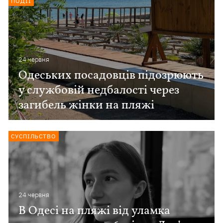
ПОДІЇ
24 червня
Одеських посадовців підозрюють
у службовій недбалості через
загибель жінки на пляжі
СУСПІЛЬСТВО
24 червня
В Одесі на пляжі від уламка