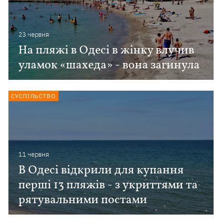
23 червня
На пляжі в Одесі в жінку влучив
уламок «шахеда» - вона загинула
СУСПІЛЬСТВО
11 червня
В Одесі відкрили для купання
перші 13 пляжів - з укриттями та
рятувальними постами