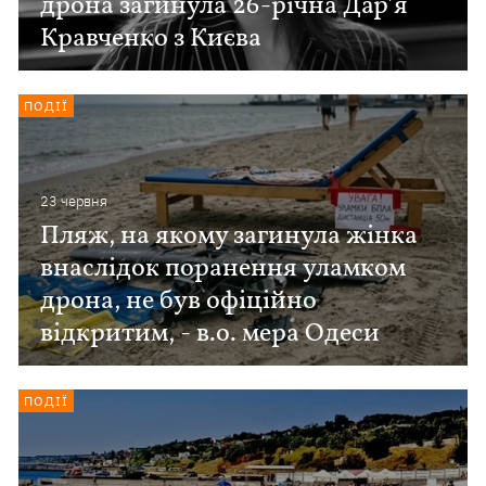
дрона загинула 26-річна Дар’я
Кравченко з Києва
ПОДІЇ
23 червня
Пляж, на якому загинула жінка
внаслідок поранення уламком
дрона, не був офіційно
відкритим, - в.о. мера Одеси
ПОДІЇ