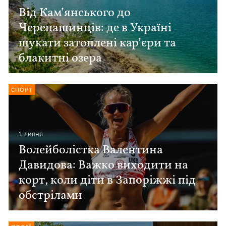
Від Кам’янського до
Черепашинців: де в Україні
шукати затоплені кар’єри та
блакитні озера
СПОРТ
1 липня
Волейболістка Валентина
Давидова: Важко виходити на
корт, коли діти в Запоріжжі під
обстрілами