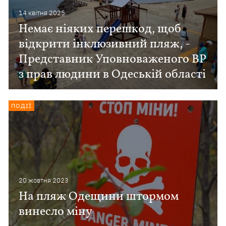
14 квiтня 2025
Немає ніяких перешкод, щоб
відкрити інклюзивний пляж, -
Представник Уповноваженого ВР
з прав людини в Одеській області
ПОДІЇ
20 жовтня 2023
На пляж Одещини штормом
винесло міну