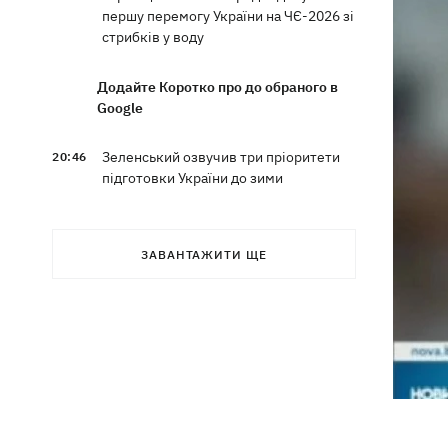
першу перемогу України на ЧЄ-2026 зі
стрибків у воду
Додайте Коротко про до обраного в
Google
Зеленський озвучив три пріоритети
20:46
підготовки України до зими
Українців просять скоротити
20:28
використання електроенергії –
ЗАВАНТАЖИТИ ЩЕ
інакше можливі відключення
Тайський футболіст загинув від удару
19:50
блискавки просто на полі
Рада нацбезпеки затвердила План
19:47
стійкості Києва, - Клименко