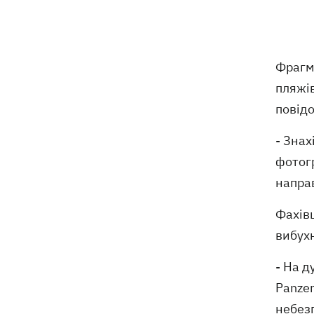
Мудрик зіграв за "Челсі" – вперше за
19:19
615 днів
Погода в Україні 6 серпня – спека
18:53
Фрагме
відступає, прогнозують локальні дощі
пляжі
з грозами
повід
Україна знищуватиме балістичні
18:45
установки військ РФ, - Зеленський
- Знах
фотогр
18:27
Гар, дим і смог після обстрілів: як
направ
захистити себе та близьких
Фахів
Генштаб спростував руйнування
18:17
Бортницької станції в Києві після атак
вибух
РФ
- На д
Panzer
небезп