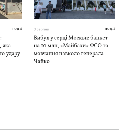
ПОДІЇ
3 серпня
ПОДІЇ
:
Вибух у серці Москви: банкет
, яка
на 10 млн, «Майбахи» ФСО та
го удару
мовчання навколо генерала
Чайко