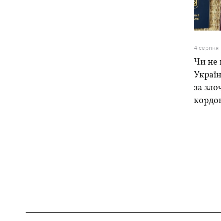
4 серпня
Чи не 
Україн
за зло
кордо