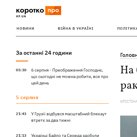
НОВИНИ
ВІЙНА В УКРАЇНІ
ПОЛІТИК
За останні 24 години
Голов
На 
6 серпня - Преображення Господнє,
05:30
що сьогодні не можна робити, все про
ра
цей день
5 серпня
КРІСТІН
У Грузії відбувся масштабний блекаут
21:43
втретє за два тижні
Українці Байло та Середа здобули
21:13