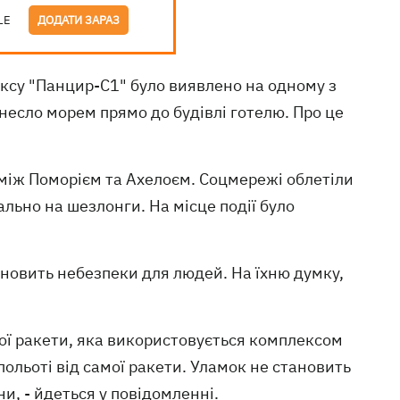
LE
ДОДАТИ ЗАРАЗ
ексу "Панцир-С1" було виявлено на одному з
несло морем прямо до будівлі готелю. Про це
і між Поморієм та Ахелоєм. Соцмережі облетіли
ально на шезлонги. На місце події було
новить небезпеки для людей. На їхню думку,
тної ракети, яка використовується комплексом
польоті від самої ракети. Уламок не становить
и, - йдеться у повідомленні.