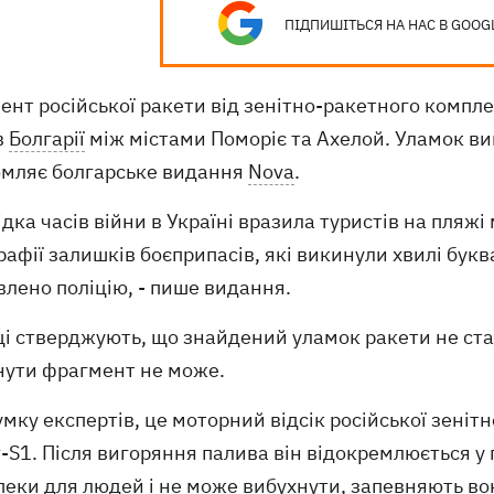
ПІДПИШІТЬСЯ НА НАС В GOOG
нт російської ракети від зенітно-ракетного компл
в
Болгарії
між містами Поморіє та Ахелой. Уламок ви
омляє болгарське видання
Nova
.
ідка часів війни в Україні вразила туристів на пляж
афії залишків боєприпасів, які викинули хвилі букв
лено поліцію, - пише видання.
ці стверджують, що знайдений уламок ракети не ста
нути фрагмент не може.
умку експертів, це моторний відсік російської зені
-S1. Після вигоряння палива він відокремлюється у 
еки для людей і не може вибухнути, запевняють вон