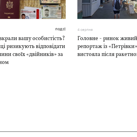
ПОДІЇ
4 серпня
вкрали вашу особистість?
Головне - ринок живий
ці ризикують відповідати
репортаж із «Петрівки»
чини своїх «двійників» за
вистояла після ракетно
ном