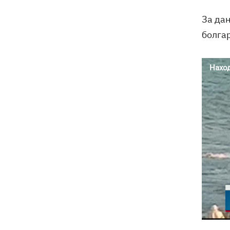
За дан
болгар