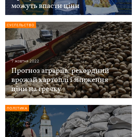
можуть впасти ціни
СУСПІЛЬСТВО
7 жовтня 2022
Прогноз аграріїв: рекордний
врожай картоплі і зниження
ціни на гречку
ПОЛІТИКА