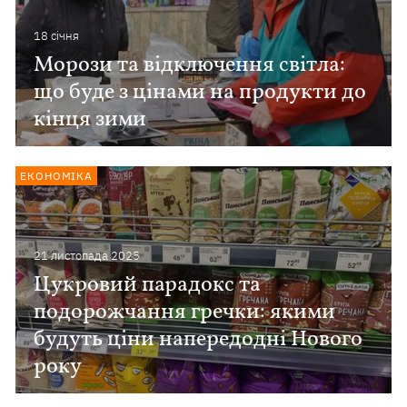
18 сiчня
Морози та відключення світла:
що буде з цінами на продукти до
кінця зими
ЕКОНОМІКА
21 листопада 2025
Цукровий парадокс та
подорожчання гречки: якими
будуть ціни напередодні Нового
року