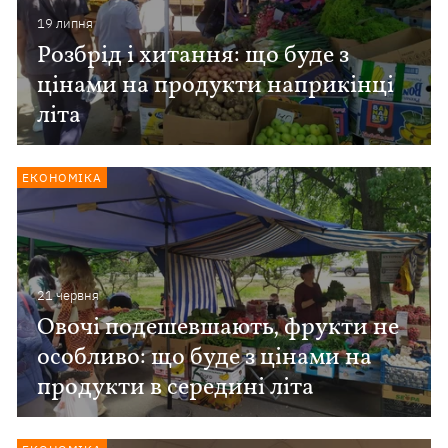
19 липня
Розбрід і хитання: що буде з
цінами на продукти наприкінці
літа
ЕКОНОМІКА
21 червня
Овочі подешевшають, фрукти не
особливо: що буде з цінами на
продукти в середині літа