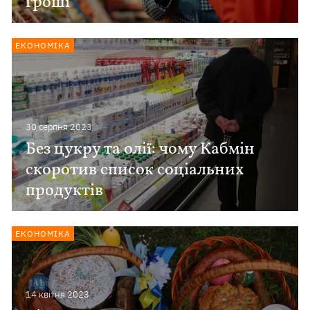
гроші
ЕКОНОМІКА
30 серпня 2023
Без цукру та олії: чому Кабмін
скоротив список соціальних
продуктів
ЕКОНОМІКА
14 квiтня 2023