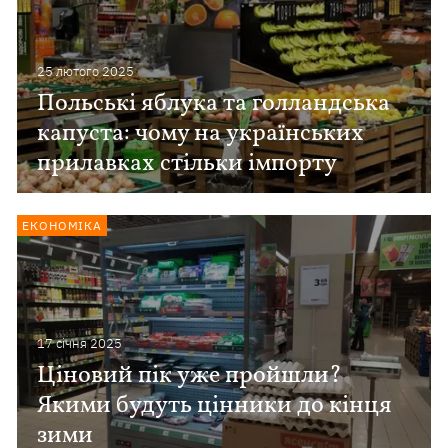
25 лютого 2025
Польські яблука та голландська
капуста: чому на українських
прилавках стільки імпорту
ЕКОНОМІКА
17 сiчня 2025
Ціновий пік уже пройшли?
Якими будуть цінники до кінця
зими