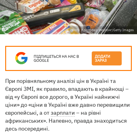
Фото: Крістофер Ферлонг/Getty Images
ПІДПИШІТЬСЯ НА НАС В
ДОДАТИ
GOOGLE
ЗАРАЗ
При порівняльному аналізі цін в Україні та
Європі ЗМІ, як правило, впадають в крайнощі –
від «у Європі все дорого, в Україні найнижчі
ціни» до «ціни в Україні вже давно перевищили
європейські, а от
зарплати
– на рівні
африканських». Напевно, правда знаходиться
десь посередині.