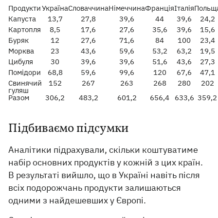
Продукти
Україна
Словаччина
Німеччина
Франція
Італія
Польщ
Капуста
13,7
27,8
39,6
44
39,6
24,2
Картопля
8,5
17,6
27,6
35,6
39,6
15,6
Буряк
12
27,6
71,6
84
100
23,4
Морква
23
43,6
59,6
53,2
63,2
19,5
Цибуля
30
39,6
39,6
51,6
43,6
27,3
Помідори
68,8
59,6
99,6
120
67,6
47,1
Свинячий
152
267
263
268
280
202
гуляш
Разом
306,2
483,2
601,2
656,4
633,6
359,2
Підбиваємо підсумки
Аналітики підрахували, скільки коштуватиме
набір основних продуктів у кожній з цих країн.
В результаті вийшло, що в Україні навіть після
всіх подорожчань продукти залишаються
одними з найдешевших у Європі.