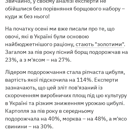
Звичайно, у своєму аналізі експерти не
обійшлися без порівняння борщового набору –
куди ж без нього!
На початку осені ми вже писали про те, що
овочі, які в Україні були основою
найбюджетнішого раціону,
стають "золотими"
.
Загалом за пів року пісний борщ подорожчав на
23%, а з м'ясом – на 27%.
Лідером подорожчання стала ріпчаста цибуля,
вартість якої підскочила на 114%. Експерти
зазначають, що цей зліт пов'язаний із
скороченням виробничих площ під цю культуру
в Україні та різким зниженням урожаю цибулі.
Картопля за пів року в середньому
подорожчала на 40%, морква – на 48%, а м'ясо
свинини – на 30%.