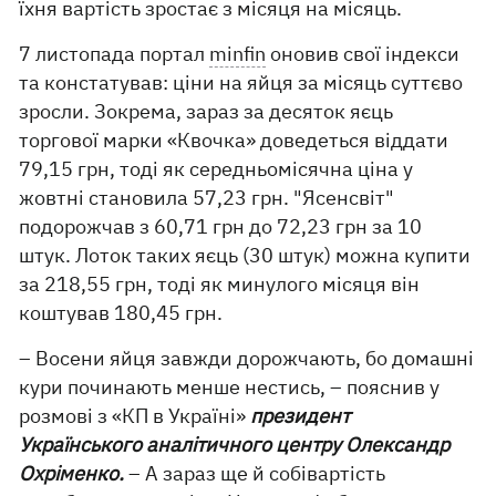
їхня вартість зростає з місяця на місяць.
7 листопада портал
minfin
оновив свої індекси
та констатував: ціни на яйця за місяць суттєво
зросли. Зокрема, зараз за десяток яєць
торгової марки «Квочка» доведеться віддати
79,15 грн, тоді як середньомісячна ціна у
жовтні становила 57,23 грн. "Ясенсвіт"
подорожчав з 60,71 грн до 72,23 грн за 10
штук. Лоток таких яєць (30 штук) можна купити
за 218,55 грн, тоді як минулого місяця він
коштував 180,45 грн.
– Восени яйця завжди дорожчають, бо домашні
кури починають менше нестись, – пояснив у
розмові з «КП в Україні»
президент
Українського аналітичного центру Олександр
Охріменко.
– А зараз ще й собівартість