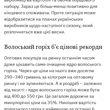
набору. Зараз це більш-менш позитивно для
кінцевого споживача. Проте ситуація може
відобразитися на планах українських
виробників щодо наступного сезону, який
розпочнеться вже цієї весни.
Волоський горіх б’є цінові рекорди
Оптових покупців на ринку останнім часом
дуже цікавить саме очищене ядро волоського
горіха. Через це ціни на нього вже досягли
290–340 гривень за кілограм на оптовому
ринку і не зупиняються. А в роздріб – залежно
від якості - ядро волоського горіха може бути
від 400 до 550 грн. Це загалом дорожче за
минулорічні ціни на 35%. Нинішня вартість
волоського горіха є найвищою за останні 6