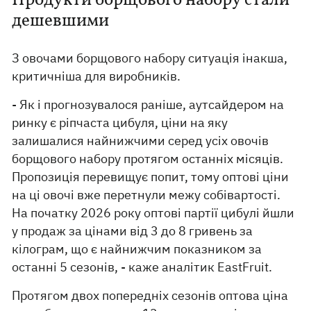
Продукти борщового набору стали
дешевшими
З овочами борщового набору ситуація інакша,
критичніша для виробників.
- Як і прогнозувалося раніше, аутсайдером на
ринку є ріпчаста цибуля, ціни на яку
залишалися найнижчими серед усіх овочів
борщового набору протягом останніх місяців.
Пропозиція перевищує попит, тому оптові ціни
на ці овочі вже перетнули межу собівартості.
На початку 2026 року оптові партії цибулі йшли
у продаж за цінами від 3 до 8 гривень за
кілограм, що є найнижчим показником за
останні 5 сезонів, - каже аналітик EastFruit.
Протягом двох попередніх сезонів оптова ціна