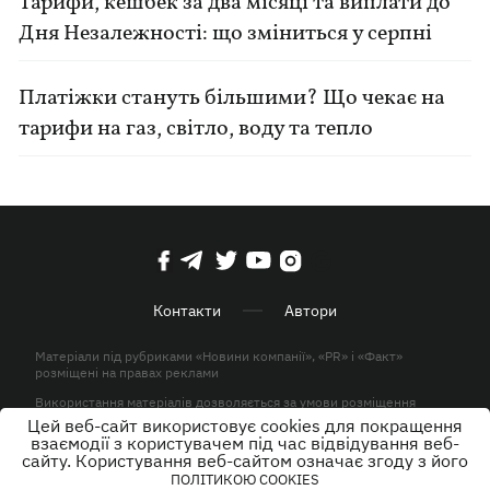
Тарифи, кешбек за два місяці та виплати до
Дня Незалежності: що зміниться у серпні
Платіжки стануть більшими? Що чекає на
тарифи на газ, світло, воду та тепло
Контакти
Автори
Матеріали під рубриками «Новини компанії», «PR» і «Факт»
розміщені на правах реклами
Використання матеріалів дозволяється за умови розміщення
активного гіперпосилання на KP.UA в першому абзаці.
Цей веб-сайт використовує cookies для покращення
взаємодії з користувачем під час відвідування веб-
© ТОВ «ЮЛАВ МЕДІА» 2026. Всі права захищені.
сайту. Користування веб-сайтом означає згоду з його
ПОЛІТИКОЮ COOKIES