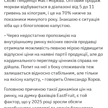
Схожі тенденції має і морква. Оптовий продаж
моркви відбувається в діапазоні від 5 до 11
гривень за кілограм, і це на 70% нижче за
показники минулого року. Інакшою є ситуація
хіба що з білоголовою капустою.
- Через недостатню пропозицію на
внутрішньому ринку якісних овочів продавці
отримали можливість певною мірою підвищити
відпускні ціни на наявні партії продукції, але до
кардинального перегляду цінників справа не
дійшла. Попит на неї з боку споживачів теж
залишається відносно стабільним, але тільки
на якісну капусту, - говорить Олександр Хорєв.
Головною причиною такої динаміки цін на
ринку, на думку фахівців EastFruit, є той
фактор, що у 2025 році зросли обсяги
виробництва картоплі та овочів борщового