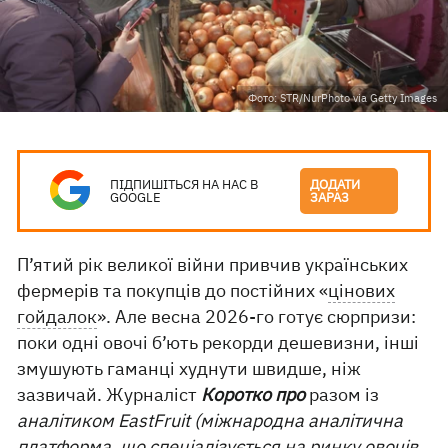
Фото: STR/NurPhoto via Getty Images
ПІДПИШІТЬСЯ НА НАС В
ДОДАТИ
GOOGLE
ЗАРАЗ
П’ятий рік великої війни привчив українських
фермерів та покупців до постійних «
цінових
гойдалок
». Але весна 2026-го готує сюрпризи:
поки одні овочі б’ють рекорди дешевизни, інші
змушують гаманці худнути швидше, ніж
зазвичай. Журналіст
Коротко про
разом із
аналітиком EastFruit (міжнародна аналітична
платформа, що спеціалізується на ринку овочів,