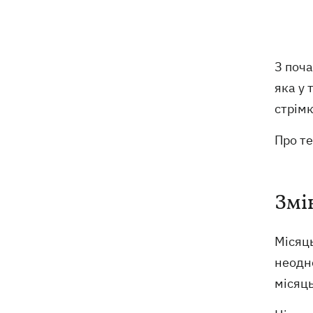
Ракети, які атакували Одесу, збити не
09:03
вдалося, випливає зі зведення ПС ЗСУ
З поч
Туреччина запропонувала Росії та
08:34
яка у 
Україні оголосити мораторій на удари
стрімк
у Чорному морі
Про те
08:00
Опішня: Як стати гончарем за три
тижні і виграти 1000 доларів за
глиняного монстра
Змі
Росія завдала удару по Харкову:
07:52
частково зруйновано
десятиповерхівку, загинули люди
Місяц
неодно
місяць