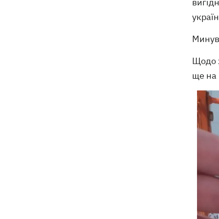
вигід
україн
Минув 
Щодо х
ще на