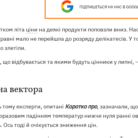
ПІДПИШІТЬСЯ НА НАС В GOOG
атком літа
ціни
на деякі продукти поповзли вниз. На
травні мало не перейшла до розряду делікатесів. У т
о злетіли.
, що відбувається та якими будуть цінники у липні, 
на вектора
ь тому експерти, опитані
Коротко про
, зазначали, щ
разовим падінням температур нижче нуля ранні овоч
. Ось тоді й очікується зниження цін.