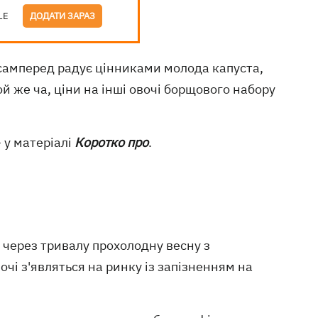
LE
ДОДАТИ ЗАРАЗ
самперед радує цінниками молода капуста,
ой же ча, ціни на інші овочі борщового набору
– у матеріалі
Коротко про
.
о через тривалу прохолодну весну з
і з'являться на ринку із запізненням на