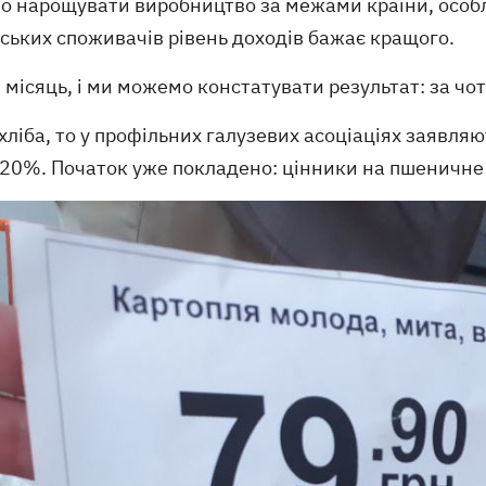
но нарощувати виробництво за межами країни, особл
ських споживачів рівень доходів бажає кращого.
місяць, і ми можемо констатувати результат: за чот
ліба, то у профільних галузевих асоціаціях заявля
 20%. Початок уже покладено: цінники на пшеничне