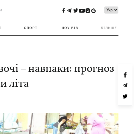
и
Ї
СПОРТ
ШОУ-БІЗ
БІЛЬШЕ
вочі – навпаки: прогноз
и літа