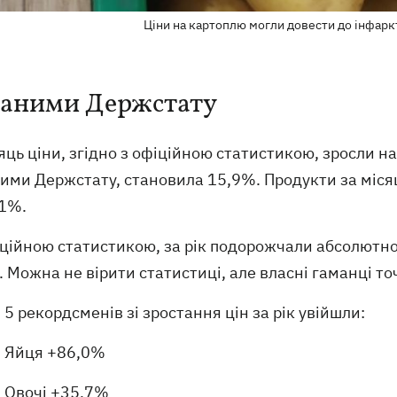
Ціни на картоплю могли довести до інфаркт
даними Держстату
яць ціни, згідно з офіційною статистикою, зросли на 
ими Держстату, становила 15,9%. Продукти за місяц
,1%.
ційною статистикою, за рік подорожчали абсолютно в
 Можна не вірити статистиці, але власні гаманці то
 5 рекордсменів зі зростання цін за рік увійшли:
Яйця +86,0%
Овочі +35,7%