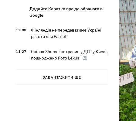
Додайте Коротко про до обраного в
Google
Фінляндія не передаватиме Україні
12:00
ракети для Patriot
Співак Shumei потрапив у ДТП у Києві,
11:27
пошкоджено його Lexus
Олександр Пономарьов у своє 53-
10:46
ЗАВАНТАЖИТИ ЩЕ
річчя оголосив, що написав
пригодницький роман
Син Байдена розповів, що рак
10:21
експрезидента США прогресує
Зеленський задоволений
09:37
результатами 40-денної операції
щодо примусу Росії до миру