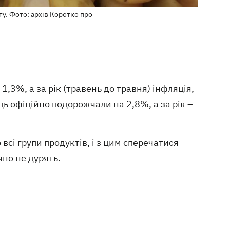
у. Фото: архів Коротко про
1,3%, а за рік (травень до травня) інфляція,
ь офіційно подорожчали на 2,8%, а за рік –
сі групи продуктів, і з цим сперечатися
чно не дурять.