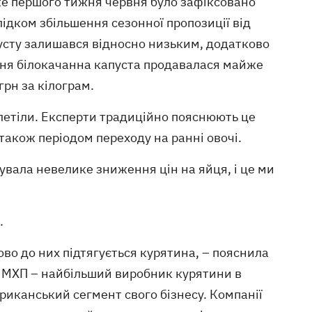
уже першого тижня червня було зафіксовано
ідком збільшення сезонної пропозиції від
пусту залишався відносно низьким, додатково
равня білокачанна капуста продавалася майже
грн за кілограм.
злетіли. Експерти традиційно пояснюють це
також періодом переходу на ранні овочі.
увала невелике зниження цін на яйця, і це ми
.
ово до них підтягується курятина, – пояснила
– МХП – найбільший виробник курятини в
риканський сегмент свого бізнесу. Компанії