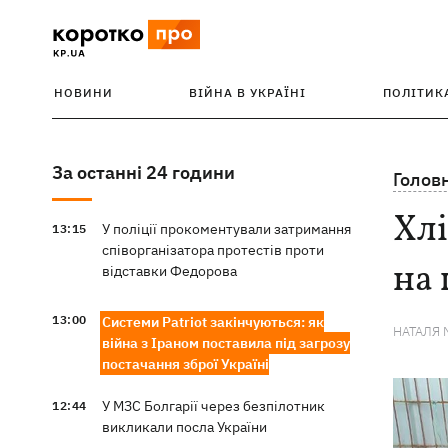
НОВИНИ
ВІЙНА В УКРАЇНІ
ПОЛІТИК
За останні 24 години
Голов
Хлі
У поліції прокоментували затримання
13:15
співорганізатора протестів проти
на 
відставки Федорова
13:00
Системи Patriot закінчуються: як
НАТАЛЯ 
війна з Іраном поставила під загрозу
постачання зброї Україні
У МЗС Болгарії через безпілотник
12:44
викликали посла України