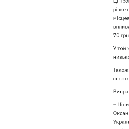
Ці про
різке
місце
вплива
70 грн
У той 
низько
Тако
спосте
Випра
– Ціни
Оксан
Україн