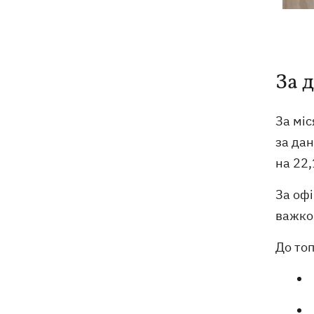
За 
За міс
за дан
на 22
За офі
важко.
До топ