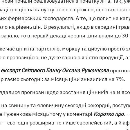
гнози почали реалізовуватися з початку літа. Так, 
падіння цін
на капусту нового врожаю, що стало насл
вих фермерських господарств. А те, що попит на ка
ло на рівень цін. В результаті, якщо в середині т
 за кіло, то в першій декаді червня ціни впали до 30 
же час ціни на картоплю, моркву та цибулю просто 
ю пропозицією, не дуже гарною якістю продукції, а 
ж
експерт Світового Банку Оксана Руженкова
прогноз
рігаємо сьогодні: за місяць ціни знизилися на 7%.
вдалися прогнози щодо зростання цінників на м'ясо
 на свинину та яловичину сьогодні рекордні, поступ
а Руженкова місяць тому у коментарі
Коротко про
. 
і – сьогодні розширив не лише європейський, а й аф