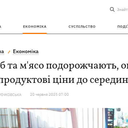
Знайт
А
ЕКОНОМІКА
СУСПІЛЬСТВО
ПОДІ
на
Економіка
б та м'ясо подорожчають, о
продуктові ціни до середин
20 червня 2025 07:00
МІЧКОВСЬКА