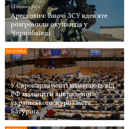
23 березня 2022
Арестович: Вночі ЗСУ вдев'яте
розгромили окупантів у
Чорнобаївці
ПОЛІТИКА
13 березня 2022
У Європарламенті вимагають від
РФ звільнити викраденого
українського журналіста
Батуріна