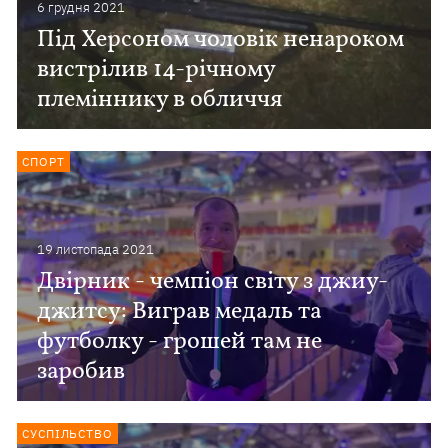
6 грудня 2021
Під Херсоном чоловік ненароком
вистрілив 14-річному
племіннику в обличчя
СПОРТ
19 листопада 2021
Двірник - чемпіон світу з джиу-
джитсу: Виграв медаль та
футболку - грошей там не
заробив
СУСПІЛЬСТВО