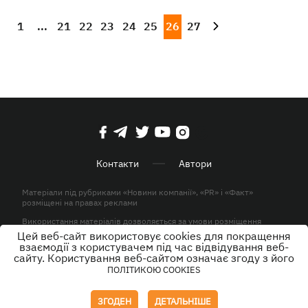
1
...
21
22
23
24
25
26
27
Контакти
Автори
Матеріали під рубриками «Новини компанії», «PR» і «Факт»
розміщені на правах реклами
Використання матеріалів дозволяється за умови розміщення
активного гіперпосилання на KP.UA в першому абзаці.
Цей веб-сайт використовує cookies для покращення
взаємодії з користувачем під час відвідування веб-
© ТОВ «ЮЛАВ МЕДІА» 2026. Всі права захищені.
сайту. Користування веб-сайтом означає згоду з його
ПОЛІТИКОЮ COOKIES
Дизайн
ЗГОДЕН
ДЕТАЛЬНІШЕ