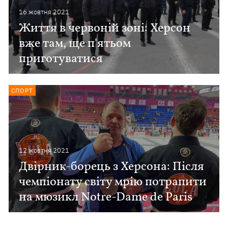
16 жовтня 2021
Життя в червоній зоні: Херсон
вже там, ще п'ятьом
приготуватися
СПОРТ
12 жовтня 2021
Двірник-борець з Херсона: Після
чемпіонату світу мрію потрапити
на мюзикл Notre-Dame de Paris