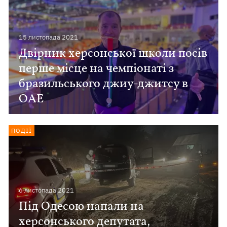
15 листопада 2021
Двірник херсонської школи посів
перше місце на чемпіонаті з
бразильського джиу-джитсу в
ОАЕ
ПОДІЇ
6 листопада 2021
Під Одесою напали на
херсонського депутата,