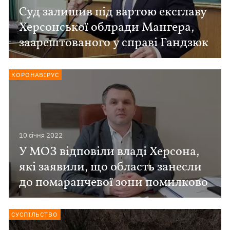
Суд залишив під вартою ексглаву
Херсонської облради Мангера,
заарештованого у справі Гандзюк
КОРОНАВІРУС
10 сiчня 2022
У МОЗ відповіли владі Херсона,
які заявили, що область занесли
до помаранчевої зони помилково
СУСПІЛЬСТВО