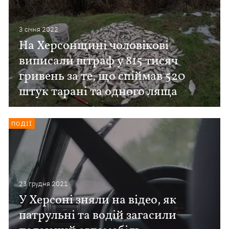
3 сiчня 2022
На Херсонщині чоловікові
виписали штраф у 815 тисяч
гривень за те, що спіймав 520
штук тарані та одного ляща
ПОДІЇ
23 грудня 2021
У Херсоні зняли на відео, як
патрульні та водій загасили