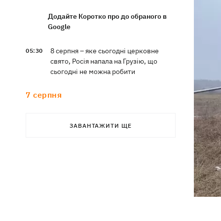
Додайте Коротко про до обраного в
Google
8 серпня – яке сьогодні церковне
05:30
свято, Росія напала на Грузію, що
сьогодні не можна робити
7 серпня
Суспільно відреагувало на лист Олі
21:47
ЗАВАНТАЖИТИ ЩЕ
Полякової із закликами змінити
правила Нацвідбору
У Львові виставили обгорілі
21:20
екземпляри книг зі знищеного складу
у Харкові
Собаку, якого співробітники Нової
21:02