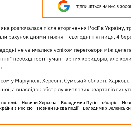
ПІДПИШІТЬСЯ НА НАС В GOOG
, яка розпочалася після вторгнення Росії в Україну, т
ли рахунок днями тижня – сьогодні п'ятниця, 4 бер
додні не увінчалися успіхом переговори між делега
ння" необхідності гуманітарних коридорів, але коли 
о.
сом у Маріуполі, Херсоні, Сумській області, Харкові
ної, а внаслідок обстрілу житлових кварталів гину
по темі:
Новини Херсона
Володимир Путін
обстріл
Нов
країни з Росією
Новини Києва події
Володимир Зеленськи