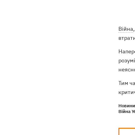
пошти вигнали на спеку, знайшли - пса
нагодували та забрали додому
Сенат США схвалив законопроект
20:40
Війна
Грема про "пекельні санкції" проти
РФ
втрати
Зеленський вперше прибув до Сербії
20:14
Напере
та розповів про цілі візиту
розумі
неясн
У Львові запровадили карантинні
20:04
обмеження через виявлення сказу в
Тим ча
кота
критич
Україна та Польща завершили
19:49
ексгумацію жертв Волинської трагедії
Новини 
Війна У
у двох селах на Волині
У Будапешті після обмілення Дунаю
19:16
підняли з дна мотоцикл вермахту та