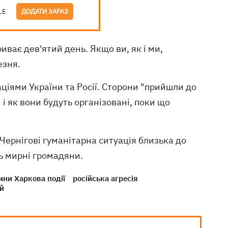
LE
ДОДАТИ ЗАРАЗ
риває дев'ятий день. Якщо ви, як і ми,
езня.
ціями України та Росії. Сторони "прийшли до
і як вони будуть організовані, поки що
, Чернігові гуманітарна ситуація близька до
ть мирні громадяни.
ини Харкова події
російська агресія
й