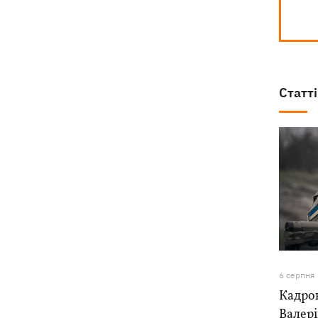
останки двох солдатів
Статті
6 серпня
Кадро
Валер