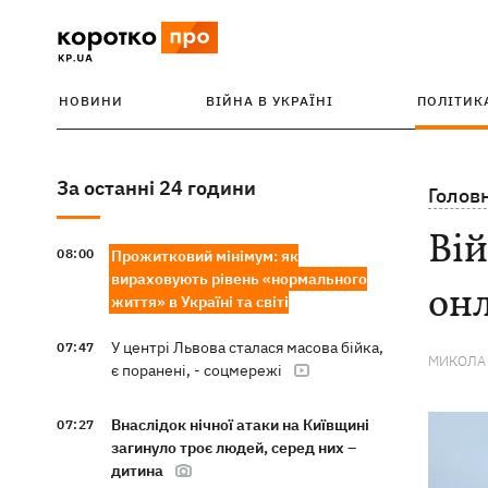
НОВИНИ
ВІЙНА В УКРАЇНІ
ПОЛІТИК
За останні 24 години
Голов
Вій
08:00
Прожитковий мінімум: як
вираховують рівень «нормального
он
життя» в Україні та світі
У центрі Львова сталася масова бійка,
07:47
МИКОЛА
є поранені, - соцмережі
Внаслідок нічної атаки на Київщині
07:27
загинуло троє людей, серед них –
дитина