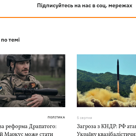
Підписуйтесь на нас в соц. мережах
 по темі
ПОЛІТИКА
5 серпня
ва реформа Драпатого:
Загроза з КНДР: РФ ата
ій Маркус може стати
Україну квазібалістич