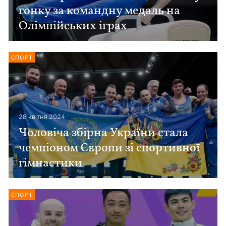
гонку за командну медаль на
Олімпійських іграх
СПОРТ
28 квiтня 2024
Чоловіча збірна України стала
чемпіоном Європи зі спортивної
гімнастики
СПОРТ