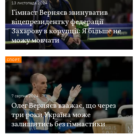
13 листопада 2024
Гімнаст Верняєв звинуватив
віцепрезидентку федерації
Захарову в корупції: Я більше не
можу мовчати
СПОРТ
7 серпня 2024
Олег Верняєв вважає, що через
три роки Україна може
залишитись без гімнастики