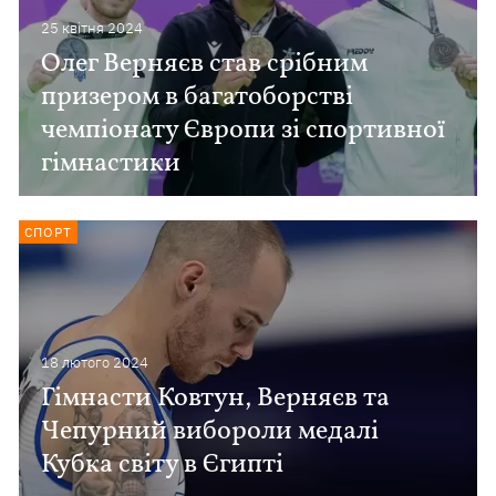
25 квiтня 2024
Олег Верняєв став срібним
призером в багатоборстві
чемпіонату Європи зі спортивної
гімнастики
СПОРТ
18 лютого 2024
Гімнасти Ковтун, Верняєв та
Чепурний вибороли медалі
Кубка світу в Єгипті