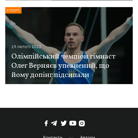
СПОРТ
19 лютого 2022
Олімпійський чемпіон гімнаст
Олег Верняєв упевнений, що
йому допінг підсипали
Контакти
Автори