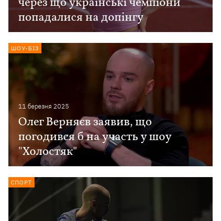
через що українські чемпіони
попадалися на допінгу
ШОУ-БІЗ
11 березня 2025
Олег Верняєв заявив, що
погодився б на участь у шоу
"Холостяк"
СПОРТ