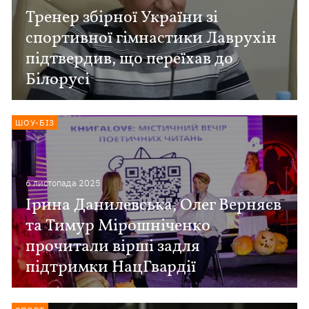
Тренер збірної України зі
спортивної гімнастики Лаврухін
підтвердив, що переїхав до
Білорусі
ШОУ-БІЗ
6 листопада 2025
Ірина Данилевська, Олег Верняєв
та Тимур Мірошніченко
прочитали вірші задля
підтримки НацГвардії