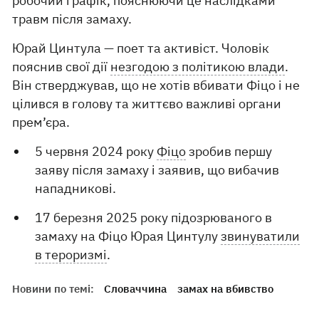
робочий графік, пояснюючи це наслідками
травм після замаху.
Юрай Цинтула — поет та активіст. Чоловік
пояснив свої дії
незгодою з політикою влади
.
Він стверджував, що не хотів вбивати Фіцо і не
цілився в голову та життєво важливі органи
прем’єра.
5 червня 2024 року
Фіцо
зробив першу
заяву після замаху і заявив, що вибачив
нападникові.
17 березня 2025 року підозрюваного в
замаху на Фіцо Юрая Цинтулу
звинуватили
в тероризмі
.
Новини по темі:
Словаччина
замах на вбивство