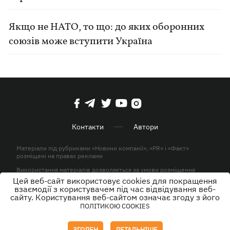
Якщо не НАТО, то що: до яких оборонних
союзів може вступити Україна
Контакти
Автори
Матеріали під рубриками «Новини компанії», «PR» і «Факт»
розміщені на правах реклами
Використання матеріалів дозволяється за умови розміщення
активного гіперпосилання на KP.UA в першому абзаці.
Цей веб-сайт використовує cookies для покращення
взаємодії з користувачем під час відвідування веб-
© ТОВ «ЮЛАВ МЕДІА» 2026. Всі права захищені.
сайту. Користування веб-сайтом означає згоду з його
ПОЛІТИКОЮ COOKIES
Дизайн
ЗГОДЕН
ДЕТАЛЬНІШЕ