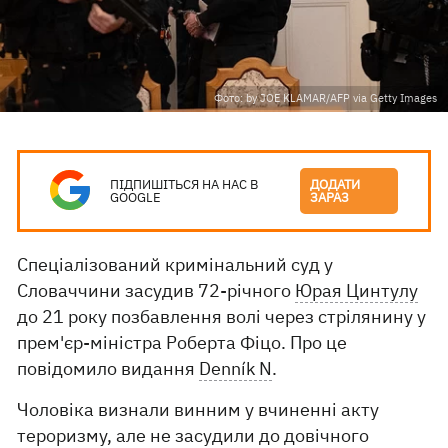
Фото: by JOE KLAMAR/AFP via Getty Images
ПІДПИШІТЬСЯ НА НАС В
ДОДАТИ
GOOGLE
ЗАРАЗ
Спеціалізований кримінальний суд у
Словаччини засудив 72-річного
Юрая Цинтулу
до 21 року позбавлення волі через стрілянину у
прем'єр-міністра Роберта Фіцо. Про це
повідомило видання
Denník N
.
Чоловіка визнали винним у вчиненні акту
тероризму, але не засудили до довічного