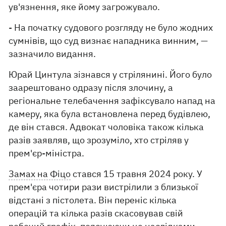
ув'язнення, яке йому загрожувало.
- На початку судового розгляду не було жодних
сумнівів, що суд визнає нападника винним, —
зазначило видання.
Юрай Цинтула зізнався у стрілянині. Його було
заарештовано одразу після злочину, а
регіональне телебачення зафіксувало напад на
камеру, яка була встановлена ​​перед будівлею,
де він стався. Адвокат чоловіка також кілька
разів заявляв, що зрозуміло, хто стріляв у
прем'єр-міністра.
Замах на Фіцо
стався 15 травня 2024 року. У
прем'єра чотири рази вистрілили з близької
відстані з пістолета. Він переніс кілька
операцій та кілька разів скасовував свій