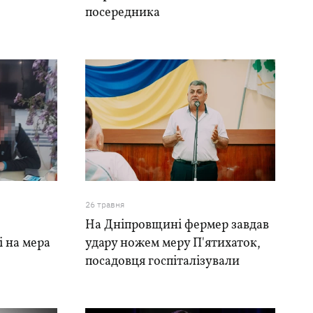
посередника
26 травня
На Дніпровщині фермер завдав
і на мера
удару ножем меру П'ятихаток,
посадовця госпіталізували