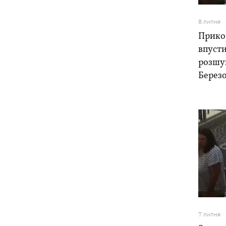
8 липня
Прико
впусти
розшу
Берез
7 липня