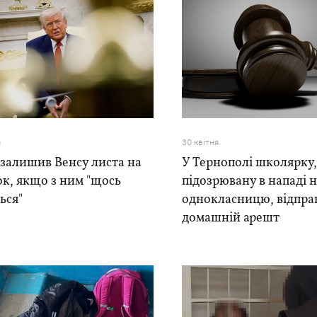
я
30 квiтня
залишив Венсу листа на
У Тернополі школярку
к, якщо з ним "щось
підозрювану в нападі 
ься"
однокласницю, відпра
домашній арешт