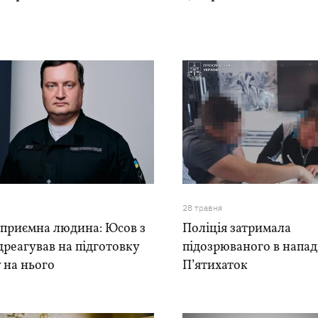
28 травня
еприємна людина: Юсов з
Поліція затримала
дреагував на підготовку
підозрюваного в напад
 на нього
П’ятихаток