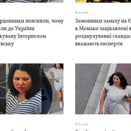
8 липня
рдонники пояснили, чому
Замовники замаху на 
ли до України
в Монако зацікавлені 
кувану Інтерполом
роздмухуванні скандал
овську
вважають експерти
7 липня