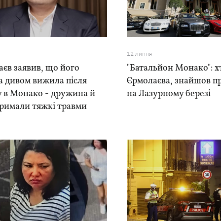
12 липня
єв заявив, що його
"Батальйон Монако": х
а дивом вижила після
Єрмолаєва, знайшов п
у в Монако - дружина й
на Лазурному березі
тримали тяжкі травми