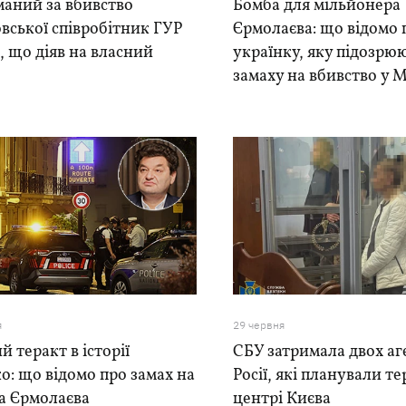
маний за вбивство
Бомба для мільйонера
вської співробітник ГУР
Єрмолаєва: що відомо 
, що діяв на власний
українку, яку підозрю
замаху на вбивство у 
я
29 червня
 теракт в історії
СБУ затримала двох а
: що відомо про замах на
Росії, які планували те
а Єрмолаєва
центрі Києва