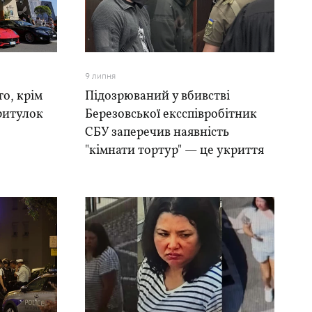
9 липня
то, крім
Підозрюваний у вбивстві
ритулок
Березовської ексспівробітник
СБУ заперечив наявність
"кімнати тортур" — це укриття