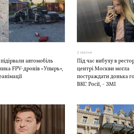
2 серпня
ї підірвали автомобіль
Під час вибуху в рестор
ника FPV-дронів «Упырь»,
центрі Москви могла
реанімації
постраждати донька г
ВКС Росії, - ЗМІ