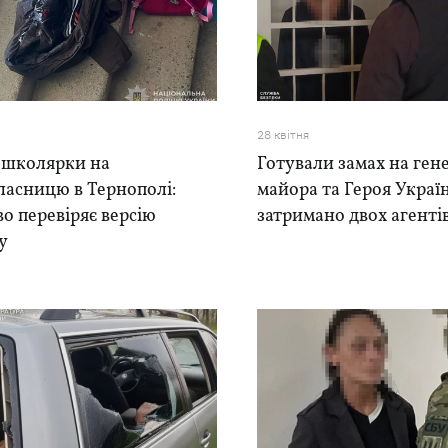
28 квiтня
 школярки на
Готували замах на ген
ласницю в Тернополі:
майора та Героя Украї
во перевіряє версію
затримано двох агенті
у