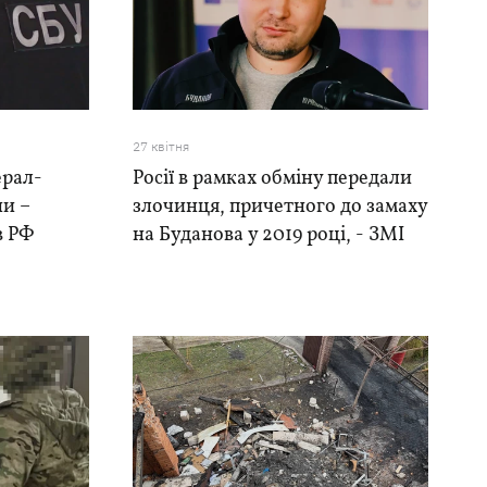
27 квiтня
ерал-
Росії в рамках обміну передали
ни –
злочинця, причетного до замаху
в РФ
на Буданова у 2019 році, - ЗМІ