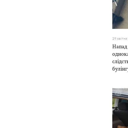
29 квiтня
Напад
однок
слідст
булінг