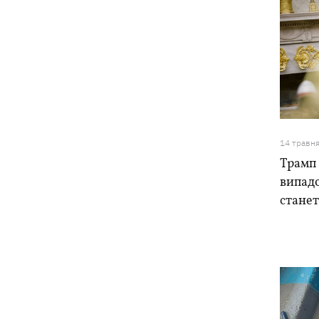
14 травн
Трамп 
випадо
станет