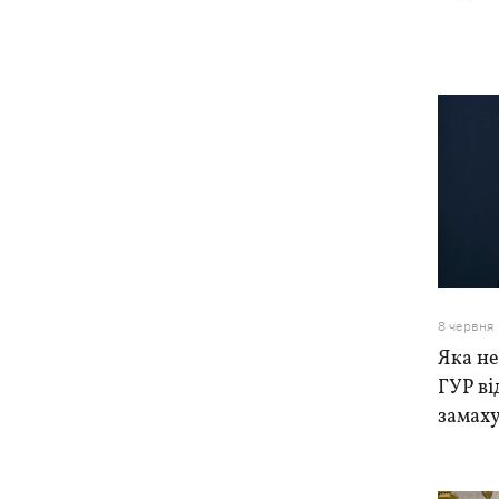
8 червня
Яка н
ГУР ві
замаху