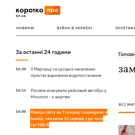
НОВИНИ
ВІЙНА В УКРАЇНІ
ПОЛІТИК
За останні 24 години
Голов
зам
У Марганці та сусідніх населених
16:39
пунктах відновили водопостачання
Росіяни атакували рейсовий автобус у
16:11
Нікополі - є жертви
ВСІ МА
16:00
Кінець світу на 7 секунд: соцмережі в
паніці, чекаючи 12 серпня, і до чого
тут НАСА