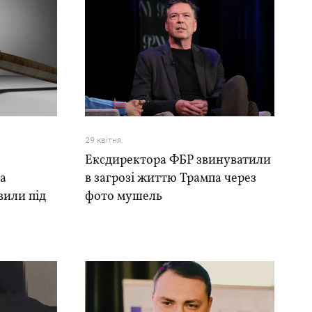
29 квiтня
,
Ексдиректора ФБР звинуватили
на
в загрозі життю Трампа через
вили під
фото мушель