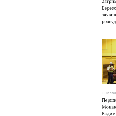
Затри
Березо
заявив
розсуд
30 червн
Перший
Монако
Вадим