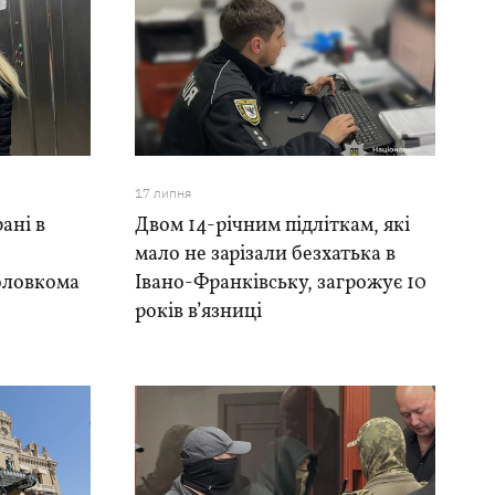
17 липня
ані в
Двом 14-річним підліткам, які
мало не зарізали безхатька в
оловкома
Івано-Франківську, загрожує 10
років в’язниці