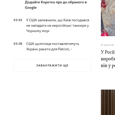
Додайте Коротко про до обраного в
Google
У США запевнили, що Київ погодився
15:51
не нападати на неросійські танкери у
Чорному морі
США щомісяця поставлятимуть
15:28
5 серпня
Україні ракети для Patriot, -
У Росі
Зеленський
вироб
він у 
ЗАВАНТАЖИТИ ЩЕ
У Польщі спростували заяви про
15:08
депортацію українців призовного віку
- "це популізм"
На Буковині затримали чоловіка, який
14:36
11 днів ховався у лісі після того, як
поранив поліцейських
На Київщині спалахнула пожежа у
14:09