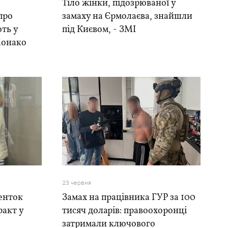
Тіло жінки, підозрюваної у
про
замаху на Єрмолаєва, знайшли
ють у
під Києвом, - ЗМІ
Монако
23 червня
генток
Замах на працівника ГУР за 100
ракт у
тисяч доларів: правоохоронці
затримали ключового