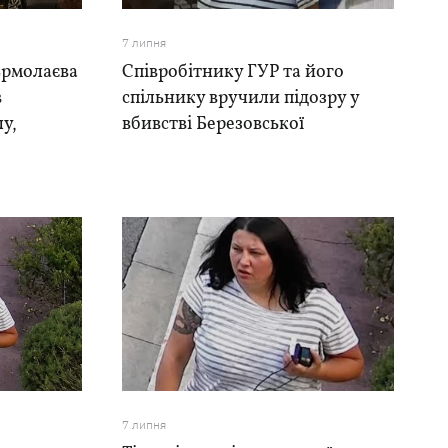
7 липня
Єрмолаєва
Співробітнику ГУР та його
в
спільнику вручили підозру у
у,
вбивстві Березовської
7 липня