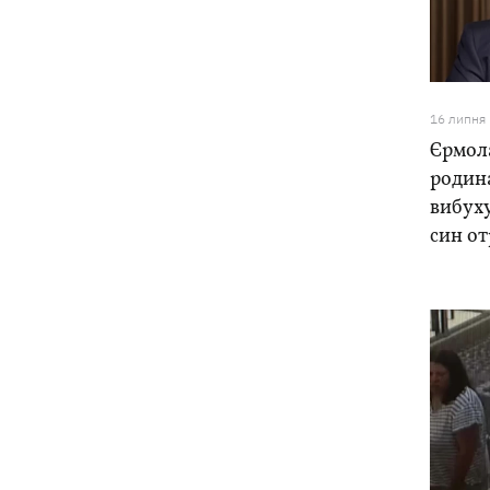
притулку для тварин «Сіріус» -
загинуло 8 собак
Росіяни вбили своїми дронами
13:01
16 липня
директора київської школи, її
чоловіка та онука
Єрмола
родин
13:00
Квас, який пережив князів, бочки і
вибух
кока-колу теж переживе: чому
син о
українці досі люблять цей напій
У Генштабі підтвердили ураження
12:32
Ільського та Сизранського НПЗ, а
також поста спостереження на
буровій «Сиваш»
Через російські удари деякі поїзди
12:02
затримуються на 12 годин, -
«Укрзалізниця»