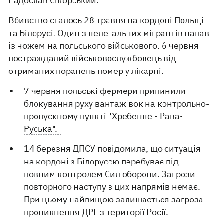
Радослав Сікорський.
Вбивство сталось 28 травня на кордоні Польщі
та Білорусі. Один з нелегальних мігрантів напав
із ножем на польського військового. 6 червня
постраждалий військовослужбовець від
отриманих поранень помер у лікарні.
7 червня польські фермери припинили
блокування руху вантажівок на контрольно-
пропускному пункті
"Хребенне - Рава-
Руська".
14 березня ДПСУ повідомила, що ситуація
на кордоні з Білоруссю
перебуває під
повним контролем Сил оборони
. Загрози
повторного наступу з цих напрямів немає.
При цьому найвищою залишається загроза
проникнення ДРГ з території Росії.