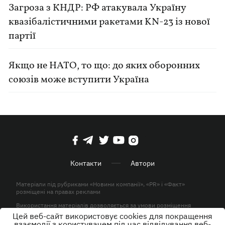
Загроза з КНДР: РФ атакувала Україну
квазібалістичними ракетами KN-23 із нової
партії
Якщо не НАТО, то що: до яких оборонних
союзів може вступити Україна
Контакти
Автори
Матеріали під рубриками «Новини компанії», «PR» і «Факт»
розміщені на правах реклами
Використання матеріалів дозволяється за умови розміщення
активного гіперпосилання на KP.UA в першому абзаці.
Цей веб-сайт використовує cookies для покращення
взаємодії з користувачем під час відвідування веб-