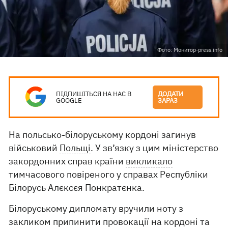
Фото: Монитор-press.info
ПІДПИШІТЬСЯ НА НАС В
ДОДАТИ
GOOGLE
ЗАРАЗ
На польсько-білоруському кордоні загинув
військовий
Польщі
. У зв’язку з цим міністерство
закордонних справ країни
викликало
тимчасового повіреного у справах Республіки
Білорусь Алєксєя Понкратєнка.
Білоруському дипломату вручили ноту з
закликом припинити провокації на кордоні та