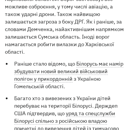
можливе озброєння, у тому числі авіацію, а
також ударні дрони. Також найвищою
залишається загроза з боку ДРГ. Як і раніше, за
словами Демченка, найактивнішим напрямком
залишається Сумська область. Іноді ворог
намагається робити вилазки до Харківської
області.
Раніше стало відомо, що
Білорусь має намір
збудувати новий великий військовий
полігон у прикордонній
з Україною
Гомельській області.
Багато хто з вивезених з України дітей
перебуває на території Білорусі. Держдеп
США підтвердив, що
уряд та спецслужби
Білорусі спільно з російською владою
причетні до вивезення дітей
із тимчасово