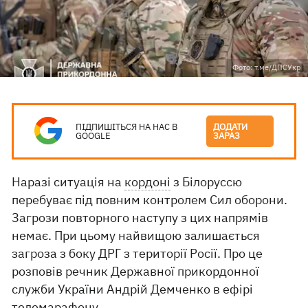
Фото: т.ме/ДПСУкр
ПІДПИШІТЬСЯ НА НАС В
ДОДАТИ
GOOGLE
ЗАРАЗ
Наразі ситуація на
кордоні
з Білоруссю
перебуває під повним контролем Сил оборони.
Загрози повторного наступу з цих напрямів
немає. При цьому найвищою залишається
загроза з боку ДРГ з території Росії. Про це
розповів речник Державної прикордонної
служби України Андрій Демченко в ефірі
телемарафону.