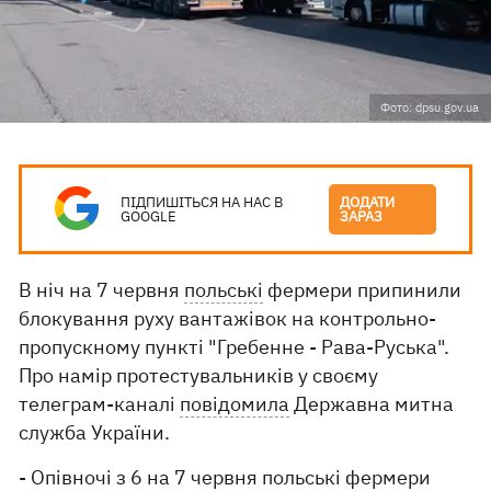
Фото: dpsu.gov.ua
ПІДПИШІТЬСЯ НА НАС В
ДОДАТИ
GOOGLE
ЗАРАЗ
В ніч на 7 червня
польські
фермери припинили
блокування руху вантажівок на контрольно-
пропускному пункті "Гребенне - Рава-Руська".
Про намір протестувальників у своєму
телеграм-каналі
повідомила
Державна митна
служба України.
- Опівночі з 6 на 7 червня польські фермери