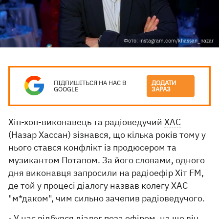
Фото: instagram.com/khassan_nazar
ПІДПИШІТЬСЯ НА НАС В
ДОДАТИ
GOOGLE
ЗАРАЗ
Хіп-хоп-виконавець та радіоведучий
ХАС
(Назар Хассан) зізнався, що кілька років тому у
нього стався конфлікт із продюсером та
музикантом Потапом. За його словами, одного
дня виконавця запросили на радіоефір Хіт FM,
де той у процесі діалогу назвав колегу ХАС
"м*даком", чим сильно зачепив радіоведучого.
- У нас відбувся діалог поза ефіром, на що він