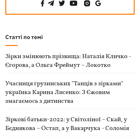
Статті по темі
Зірки змінюють прізвища: Наталія Кличко -
Єгорова, а Ольга Фреймут – Локотко
Учасниця грузинських "Танців з зірками"
українка Карина Лисенко: З Єжовим
змагаємось з дитинства
Зіркові батьки-2022: у Світоліної – Скай, у
Бєднякова – Остап, а у Вакарчука - Соломія