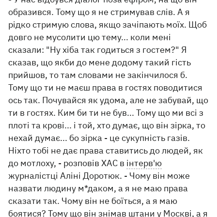
образився. Тому що я не стримував слів. А я
рідко стримую слова, якщо зачіпають моїх. Щоб
довго не мусолити цю тему... коли мені
сказали: "Ну хіба так годиться з гостем?" Я
сказав, що якби до мене додому такий гість
прийшов, то там словами не закінчилося б.
Тому що ти не маєш права в гостях поводитися
ось так. Почувайся як удома, але не забувай, що
ти в гостях. Ким би ти не був... Тому що ми всі з
плоті та крові... і той, хто думає, що він зірка, то
нехай думає... бо зірка - це сукупність газів.
Ніхто тобі не дає права ставитись до людей, як
до мотлоху, - розповів ХАС в
інтерв'ю
журналістці Аліні Доротюк. - Чому він може
назвати людину м*даком, а я не маю права
сказати так. Чому він не боїться, а я маю
боятися? Тому що він знімав штани у Москві, а я