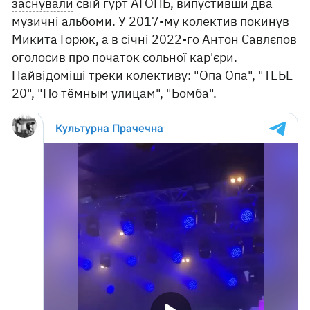
заснували
свій гурт АГОНЬ, випустивши два
музичні альбоми. У 2017-му колектив покинув
Микита Горюк, а в січні 2022-го Антон Савлєпов
оголосив про початок сольної кар'єри.
Найвідоміші треки колективу: "Опа Опа", "ТЕБЕ
20", "По тёмным улицам", "Бомба".