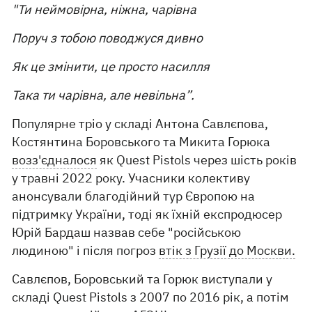
"Ти неймовірна, ніжна, чарівна
Поруч з тобою поводжуся дивно
Як це змінити, це просто насилля
Така ти чарівна, але невільна”.
Популярне тріо у складі Антона Савлєпова,
Костянтина Боровського та Микита Горюка
возз'єдналося
як Quest Pistols через шість років
у травні 2022 року. Учасники колективу
анонсували благодійний тур Європою на
підтримку України, тоді як їхній експродюсер
Юрій Бардаш назвав себе "російською
людиною" і після погроз
втік з Грузії до Москви.
Савлєпов, Боровський та Горюк виступали у
складі Quest Pistols з 2007 по 2016 рік, а потім