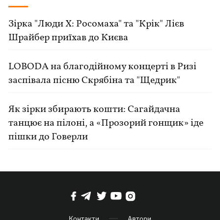
Зірка "Люди Х: Росомаха" та "Крік" Лієв
Шрайбер приїхав до Києва
LOBODA на благодійному концерті в Ризі
заспівала пісню Скрябіна та "Щедрик"
Як зірки збирають кошти: Сагайдачна
танцює на пілоні, а «Прозорий гонщик» іде
пішки до Говерли
Контакти
Автори