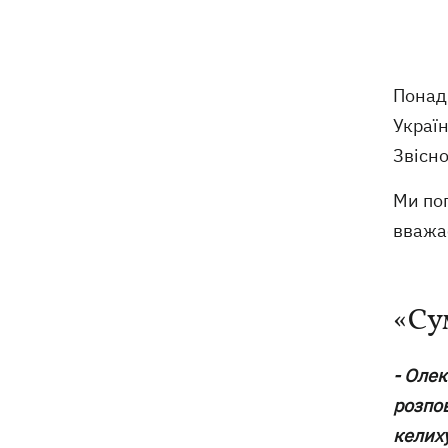
Понад
Україн
Звісно
Ми пог
вважа
«Су
- Олек
розпов
келиху