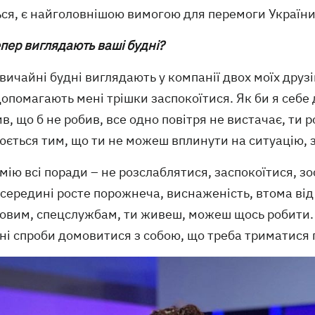
ься, є найголовнішою вимогою для перемоги України
епер виглядають ваші будні?
звичайні будні виглядають у компанії двох моїх друзі
опомагають мені трішки заспокоїтися. Як би я себе
в, що б не робив, все одно повітря не вистачає, ти р
ється тим, що ти не можеш вплинути на ситуацію, 
мію всі поради – не розслаблятися, заспокоїтися, зо
середині росте порожнеча, виснаженість, втома від
овим, спецслужбам, ти живеш, можеш щось робити. А
ні спроби домовитися з собою, що треба триматися 