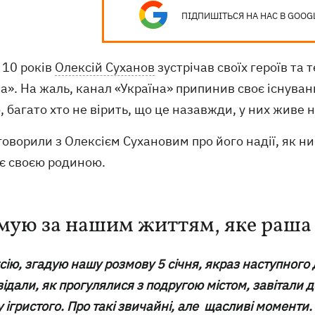
ПІДПИШІТЬСЯ НА НАС В GOOG
 10 років
Олексій Суханов
зустрічав своїх героїв та 
а». На жаль, канал «Україна» припинив своє існуван
, багато хто не вірить, що це назавжди, у них живе 
оворили з Олексієм Сухановим про його надії, як ни
є своєю родиною.
мую за нашим життям, яке раша
сію, згадую нашу розмову 5 січня, якраз наступного
ідали, як прогулялися з подругою містом, завітали д
 ігристого. Про такі звичайні, але щасливі моменти