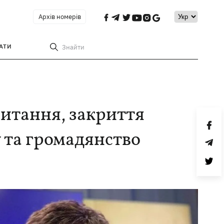
Архів номерів
АТИ
Знайти
питання, закриття
у та громадянство