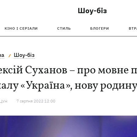
Шоу-біз
КІНО І СЕРІАЛИ
СТИЛЬ
БЛОГЕРИ
ВТР
на
Шоу-біз
ксій Суханов – про мовне 
алу «Україна», нову родин
7 серпня 2022 12:00
АЦУН