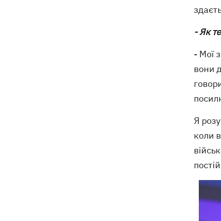
здаєт
- Як т
- Мої 
вони д
говори
посилю
Я розу
коли в
військ
постій