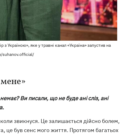
 з Україною», яке у травні канал «Україна» запустив на
suhanov.official/
 мене»
немає? Ви писали, що не буде ані сліз, ані
а.
, коли звикнуся. Це залишається дійсно болем,
та, це був сенс мого життя. Протягом багатьох