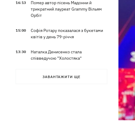
Помер автор пісень Мадонни й
16:13
трикратний лауреат Grammy Вільям
Орбіт
Софія Ротару показалася з букетами
15:00
квітів у день 79-річчя
Наталка Денисенко стала
13:30
співведучою "Холостяка"
Наталя Могилевська вперше стане
12:47
ЗАВАНТАЖИТИ ЩЕ
тренеркою дорослого "Голосу"