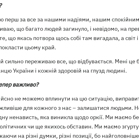
?
ую перш за все за нашими надіями, нашим спокійним
ваю, що багато людей загинуло, і невідомо, на пре
те, що якась потвора щось собі там вигадала, а світ і
покласти цьому край.
й сильно переживаю все, що відбувається. Мені це 
цю України і кожній здоровій на глузд людині.
тепер важливо?
ійсно не можемо вплинути на цю ситуацію, виправит
жливіше для кожного з нас – залишатися людьми. Н
ну ненависть, яка виникла щодо оркії. Ми маємо бер
олітичних чи ще якихось обставин. Ми маємо згуртув
аючи на різні думки, різні позиції, бо найголовніше