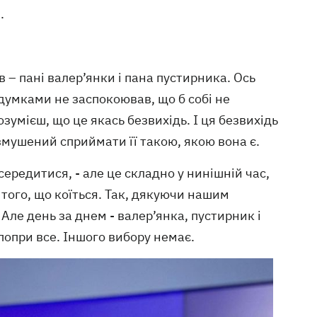
.
в – пані валер’янки і пана пустирника. Ось
 думками не заспокоював, що б собі не
озумієш, що це якась безвихідь. І ця безвихідь
змушений сприймати її такою, якою вона є.
середитися, - але це складно у нинішній час,
 того, що коїться. Так, дякуючи нашим
ле день за днем - валер’янка, пустирник і
попри все. Іншого вибору немає.