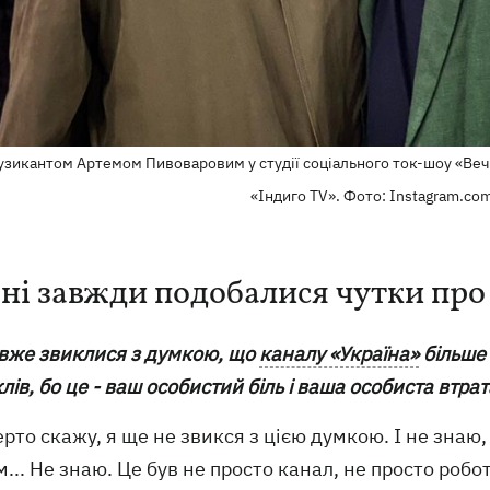
узикантом Артемом Пивоваровим у студії соціального ток-шоу «Вечір
«Індиго TV». Фото: Instagram.com/
ні завжди подобалися чутки про
 вже звиклися з думкою, що
каналу «Україна»
більше 
ів, бо це - ваш особистий біль і ваша особиста втрат
ерто скажу, я ще не звикся з цією думкою. І не знаю
... Не знаю. Це був не просто канал, не просто робо