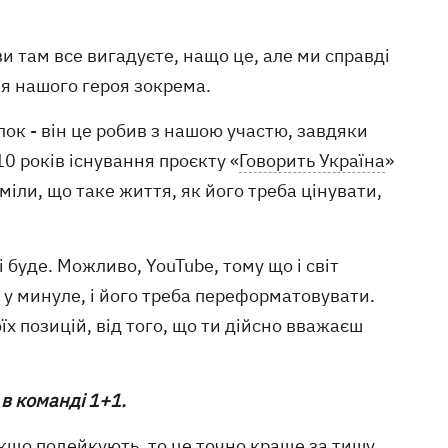
ви там все вигадуєте, нащо це, але ми справді
ля нашого героя зокрема.
илок - він це робив з нашою участю, завдяки
10 років існування проєкту «
Говорить Україна
»
міли, що таке життя, як його треба цінувати,
 буде. Можливо, YouTube, тому що і світ
 у минуле, і його треба переформатовувати.
їх позицій, від того, що ти дійсно вважаєш
 в команді 1+1.
Якщо подейкують, то це точно краще за тишу.