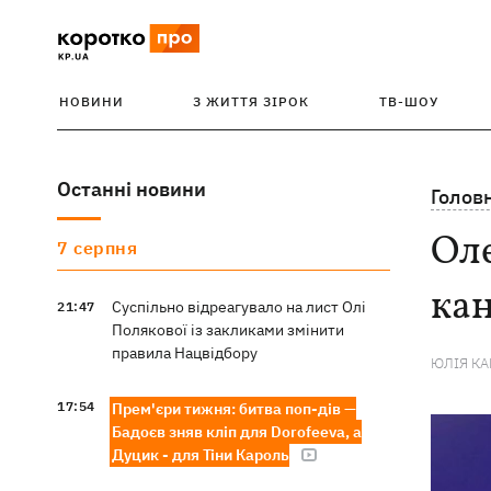
НОВИНИ
З ЖИТТЯ ЗІРОК
ТВ-ШОУ
Останні новини
Голов
Оле
7 серпня
кан
Суспільно відреагувало на лист Олі
21:47
Полякової із закликами змінити
правила Нацвідбору
ЮЛІЯ К
17:54
Прем'єри тижня: битва поп-дів —
Бадоєв зняв кліп для Dorofeeva, а
Дуцик - для Тіни Кароль