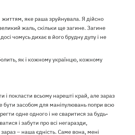
 життям, яке раша зруйнувала. Я дійсно
великий жаль, скільки ще загине. Загине
 досі чомусь дихає в його брудну дупу і не
болить, як і кожному українцю, кожному
и і покласти всьому нарешті край, але зараз
е бути засобом для маніпулювань попри всю
егти одне одного і не сваритися за будь-
атися і забути про всі негаразди,
 зараз – наша єдність. Саме вона, мені