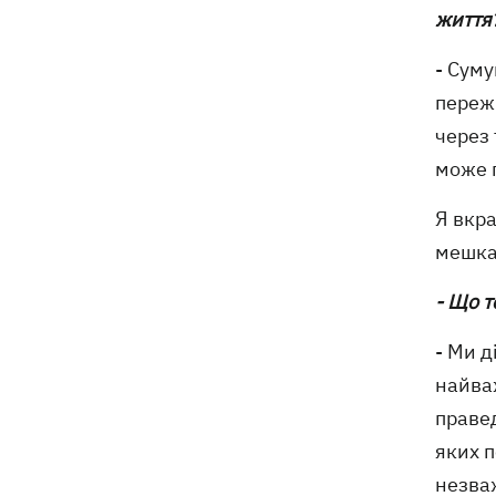
життя
- Сум
пережи
через 
може 
Я вкра
мешкан
- Що 
- Ми д
найва
правед
яких п
незваж