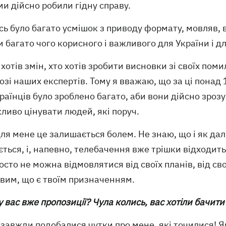
ми дійсно робили гідну справу.
сь було багато усмішок з приводу формату, мовляв, 
 багато чого корисного і важливого для України і д
 хотів змін, хто хотів зробити висновки зі своїх пом
зі наших експертів. Тому я вважаю, що за ці понад 
раїнців було зроблено багато, аби вони дійсно зрозу
ливо цінувати людей, які поруч.
ля мене це залишається болем. Не знаю, що і як далі
ться, і, напевно, телебачення вже трішки відходить
осто не можна відмовлятися від своїх планів, від сво
вим, що є твоїм призначенням.
 у вас вже пропозиції? Чула колись, вас хотіли бачити
 завжди подобалися чутки про мене, які точилися! 