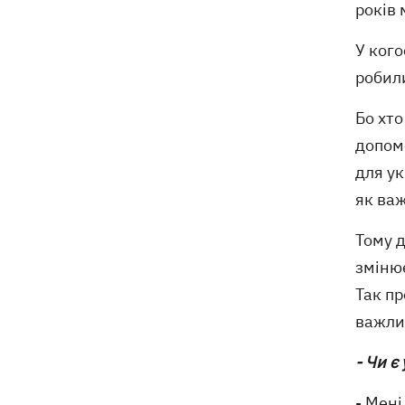
років 
У кого
робили
Бо хто
допомо
для ук
як важ
Тому д
змінює
Так пр
важли
- Чи є
- Мені