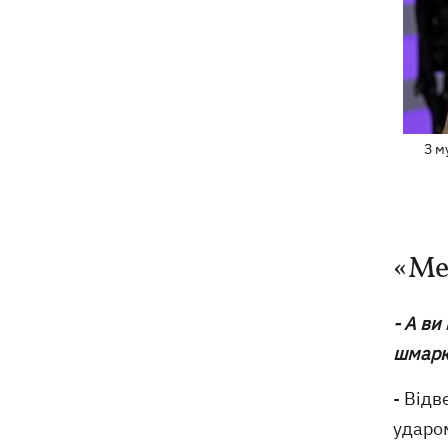
З м
«Ме
- А ви
шмаркл
- Відв
ударом