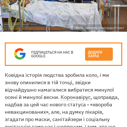
Фото: Прилепа Александр/Униан
ПІДПИШІТЬСЯ НА НАС В
ДОДАТИ
GOOGLE
ЗАРАЗ
Ковідна історія людства зробила коло, і ми
знову опинилися в тій точці, звідки
відчайдушно намагалися вибратися минулої
осені й минулої весни.
Коронавірус
, щоправда,
надбав за цей час нового статуса - «хвороба
невакцинованих», але, на думку лікарів,
згадати про маски, санітайзери і соціальну
дистанцію саме час і щепленим, і тим, хто ще