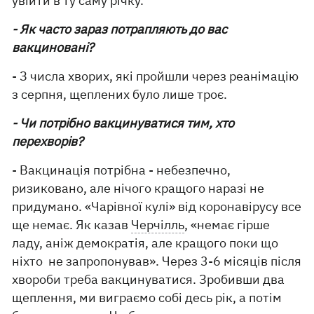
увійти в ту саму річку.
- Як часто зараз потрапляють до вас
вакциновані?
- З числа хворих, які пройшли через реанімацію
з серпня, щеплених було лише троє.
- Чи потрібно вакцинуватися тим, хто
перехворів?
- Вакцинація потрібна - небезпечно,
ризиковано, але нічого кращого наразі не
придумано. «Чарівної кулі» від коронавірусу все
ще немає. Як казав
Черчілль
, «немає гірше
ладу, аніж демократія, але кращого поки що
ніхто не запропонував». Через 3-6 місяців після
хвороби треба вакцинуватися. Зробивши два
щеплення, ми виграємо собі десь рік, а потім