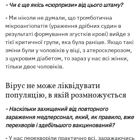
- Чи є ще якісь «сюрпризи» від цього штаму?
- Ми ніколи не думали, що тромботична
мікроангіопатія (ураження дрібних судин в
результаті формування згустків крові) вийде з
тієї критичної групи, яка була раніше. Якщо такі
зміни були у чоловіків у віці, з атеросклерозом,
з цукровим діабетом, то зараз у нас всі жінки,
тільки двоє чоловіків.
Вірус не може ліквідувати
популяцію, в якій розмножується
- Наскільки захищений від повторного
зараження медперсонал, який, як правило, вже
перехворів і здебільшого вакцинований?
- У нас перехворіли практично всі, заражаючись