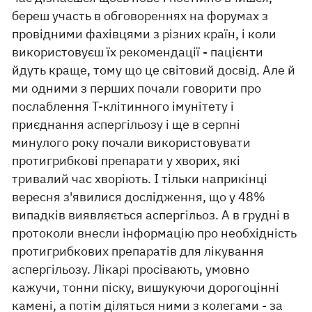
береш участь в обговореннях на форумах з
провідними фахівцями з різних країн, і коли
використовуєш їх рекомендації - пацієнти
йдуть краще, тому що це світовий досвід. Але й
ми одними з перших почали говорити про
послаблення Т-клітинного імунітету і
приєднання аспергільозу і ще в серпні
минулого року почали використовувати
протигрибкові препарати у хворих, які
тривалий час хворіють. І тільки наприкінці
вересня з'явилися дослідження, що у 48%
випадків виявляється аспергільоз. А в грудні в
протоколи внесли інформацію про необхідність
протигрибкових препаратів для лікування
аспергільозу. Лікарі просівають, умовно
кажучи, тонни піску, вишукуючи дорогоцінні
камені, а потім діляться ними з колегами - за