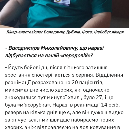
Лікар-анестезіолог Володимир Дубина. Фото: Фейсбук лікаря
- Володимире Миколайовичу, що наразі
відбувається на вашій «передовій»?
- Йдуть бойові дії, після літнього затишшя
зростання спостерігається з серпня. Відділення
реанімації розраховане на 20 пацієнтів,
максимальне число хворих, які одночасно
знаходилися тут минулої хвилі, було 27, і це
була «м'ясорубка». Наразі в реанімації 14 осіб,
резерв на кілька днів ще є, але він дуже швидко
закінчується, і ми швидше набираємо нових
хворих, аніж відправляємо на доліковування в