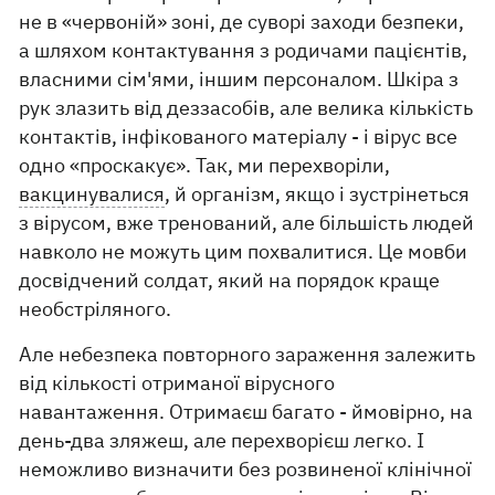
не в «червоній» зоні, де суворі заходи безпеки,
а шляхом контактування з родичами пацієнтів,
власними сім'ями, іншим персоналом. Шкіра з
рук злазить від деззасобів, але велика кількість
контактів, інфікованого матеріалу - і вірус все
одно «проскакує». Так, ми перехворіли,
вакцинувалися
, й організм, якщо і зустрінеться
з вірусом, вже тренований, але більшість людей
навколо не можуть цим похвалитися. Це мовби
досвідчений солдат, який на порядок краще
необстріляного.
Але небезпека повторного зараження залежить
від кількості отриманої вірусного
навантаження. Отримаєш багато - ймовірно, на
день-два зляжеш, але перехворієш легко. І
неможливо визначити без розвиненої клінічної