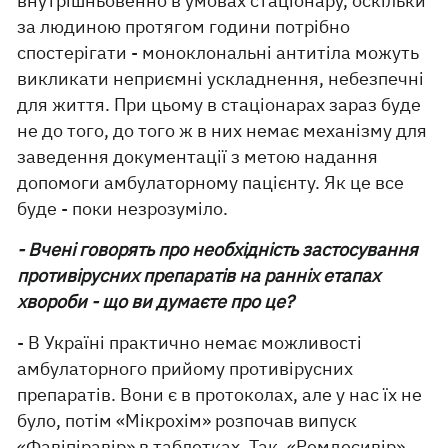
внутрішньовенно в умовах стаціонару, оскільки
за людиною протягом години потрібно
спостерігати - моноклональні антитіла можуть
викликати неприємні ускладнення, небезпечні
для життя. При цьому в стаціонарах зараз буде
не до того, до того ж в них немає механізму для
заведення документації з метою надання
допомоги амбулаторному пацієнту. Як це все
буде - поки незрозуміло.
- Вчені говорять про необхідність застосування
противірусних препаратів на ранніх етапах
хвороби - що ви думаєте про це?
- В Україні практично немає можливості
амбулаторного прийому противірусних
препаратів. Вони є в протоколах, але у нас їх не
було, потім «Мікрохім» розпочав випуск
«Фавіпіравір» в таблетках. Так, «Ремдесивір»