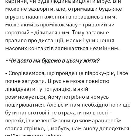
картини, чи буде людина виділяти вірус. Він
може не захворіти, але, отримавши будь-яке
вірусне навантаження і впоравшись з ним,
може якийсь проміжок часу - тривалий чи
короткий - ділитися ним. Тому загальне
правило про дистанції, маски і уникнення
масових контактів залишається незмінним.
- Чи довго ми будемо в цьому жити?
- Сподіваємося, що пройде ще півроку-рік, і все
почне затухати. Вірус не може повністю
ліквідувати ту популяцію, в якій
розмножується, йому потрібно в чомусь
поширюватися. Але всім нам необхідно поки що
бути напоготові і не втрачати пильності -
перехід із «зеленої» зони
до «помаранчевої»
стався стрімко, і, мабуть, нам знову доведеться