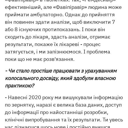
ефективніший, але «Фавіпіравір» людина може
приймати амбулаторно. Однак до прийняття
він повинен здати аналізи, щоб виключити 7
або 8 існуючих протипоказань. І поки він
сходить до лікаря, здасть аналізи, отримає
результати, покаже їх лікареві - процес
затягується, і ми запізнюємося. І проблема
поки що не має розв'язання.
- Чи стало простіше працювати з урахуванням
колосального досвіду, який здобули власною
практикою?
- Навесні 2020 року ми вишукували інформацію
по зернятку, наразі є велика база даних, доступ
до інформації про найостанніші розробки,
клінічні випробування та їх результати. Ти увесь
час дізнаєшся щось нове і постійно вчишся,