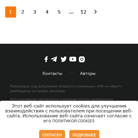
1
2
3
4
5
...
12
Контакты
Авторы
Материалы под рубриками «Новости компании», «PR» и «Факт»
размещены на правах рекламы
Использование материалов разрешается при размещении
активной гиперссылки на KP.UA в первом абзаце.
Этот веб-сайт использует cookies для улучшения
взаимодействия с пользователем при посещении веб-
© ООО «ЮЛАВ МЕДИА»,2026. Все права защищены.
сайта. Использование веб-сайта означает согласие с
его
ПОЛИТИКОЙ COOKIES
Дизайн
СОГЛАСЕН
ПОДРОБНЕЕ