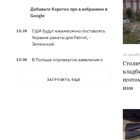
Добавьте Коротко про в избранное в
Google
США будут ежемесячно поставлять
15:28
Украине ракеты для Patriot, -
Зеленский
16 декаб
В Польше опровергли заявления о
15:08
Столи
депортации украинцев призывного
кладб
возраста — "это популизм"
поэто
ЗАГРУЗИТЬ ЕЩЕ
нам
На Буковине задержали мужчину,
14:36
который 11 дней скрывался в лесу
после того, как ранил полицейских
В Киевской области вспыхнул пожар в
14:09
приюте для животных «Сириус» -
погибли 8 собак