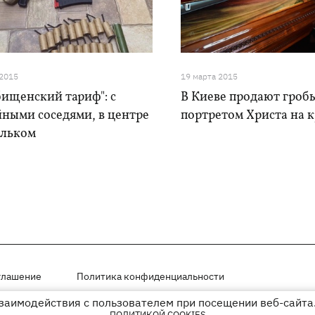
 2015
19 марта 2015
ищенский тариф": с
В Киеве продают гробы
йными соседями, в центре
портретом Христа на 
ольком
глашение
Политика конфиденциальности
взаимодействия с пользователем при посещении веб-сайта.
мещены на правах рекламы
ПОЛИТИКОЙ COOKIES