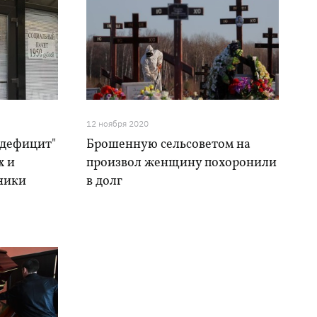
12 ноября 2020
"дефицит"
Брошенную сельсоветом на
х и
произвол женщину похоронили
ники
в долг