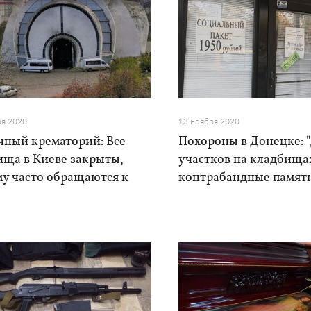
ря 2020
13 ноября 2020
чный крематорий: Все
Похороны в Донецке: 
ища в Киеве закрыты,
участков на кладбища
му часто обращаются к
контрабандные памят