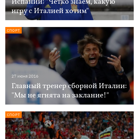
Испании: "Четко знаем, какую
игру с Италией хотим"
СПОРТ
27 июня 2016
Главный тренер сборной Италии:
"Мы не ягнята на заклание!"
СПОРТ