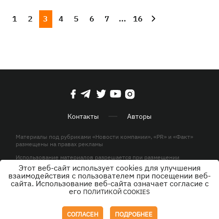
1
2
3
4
5
6
7
...
16
Контакты
Авторы
Материалы под рубриками «Новости компании», «PR» и «Факт»
размещены на правах рекламы
Использование материалов разрешается при размещении
активной гиперссылки на KP.UA в первом абзаце.
Этот веб-сайт использует cookies для улучшения
взаимодействия с пользователем при посещении веб-
© ООО «ЮЛАВ МЕДИА»,2026. Все права защищены.
сайта. Использование веб-сайта означает согласие с
его
ПОЛИТИКОЙ COOKIES
Дизайн
СОГЛАСЕН
ПОДРОБНЕЕ